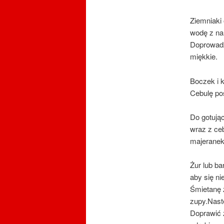
Ziemniaki 
wodę z nam
Doprowadz
miękkie.
Boczek i k
Cebulę po
Do gotują
wraz z ce
majeranek
Żur lub ba
aby się n
Śmietanę z
zupy.Nast
Doprawić z