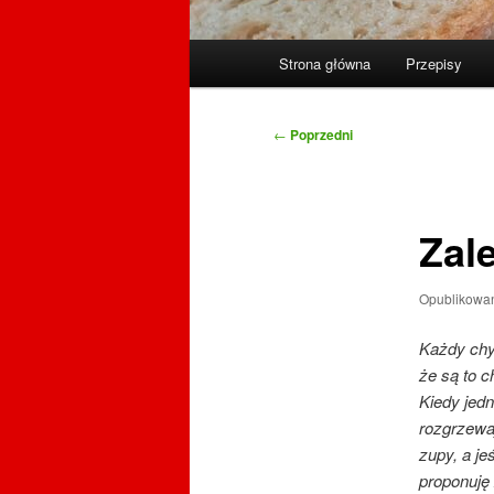
Główne
Strona główna
Przepisy
menu
Nawigacja
←
Poprzedni
wpisu
Zal
Opublikowa
Każdy chy
że są to c
Kiedy jedn
rozgrzewa
zupy, a je
proponuję 