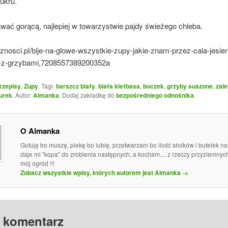
ukru.
wać gorącą, najlepiej w towarzystwie pajdy świeżego chleba.
sznosci.pl/bije-na-glowe-wszystkie-zupy-jakie-znam-przez-cala-jesien
-z-grzybami,7208557389200352a
rzepisy
,
Zupy
. Tagi:
barszcz biały
,
biała kiełbasa
,
boczek
,
grzyby suszone
,
zal
urek
. Autor:
Almanka
. Dodaj zakładkę do
bezpośredniego odnośnika
.
O Almanka
Gotuję bo muszę, piekę bo lubię, przetwarzam bo ilość słoików i butelek n
daje mi "kopa" do zrobienia następnych, a kocham.... z rzeczy przyziemny
mój ogród !!!
Zobacz wszystkie wpisy, których autorem jest Almanka
→
 komentarz