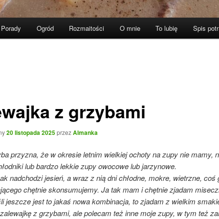
Porady
Ogród
Rozmaitości
O mnie
To lubię
Spis pot
ewajka z grzybami
ny
20 listopada 2025
przez
Almanka
ba przyzna, że w okresie letnim wielkiej ochoty na zupy nie mamy, 
hłodniki lub bardzo lekkie zupy owocowe lub jarzynowe.
ak nadchodzi jesień, a wraz z nią dni chłodne, mokre, wietrzne, coś 
jącego chętnie skonsumujemy. Ja tak mam i chętnie zjadam misecz
śli jeszcze jest to jakaś nowa kombinacja, to zjadam z wielkim smak
zalewajkę z grzybami, ale polecam też inne moje zupy, w tym też zal