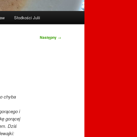
raw
Słodkości Julii
Następny
→
no chyba
gorącego i
kę gorącej
iem. Dziś
ewajki: