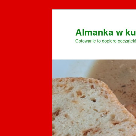
Przeskocz
do
tekstu
Almanka w ku
Gotowanie to dopiero początek