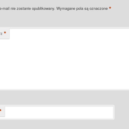
*
e-mail nie zostanie opublikowany.
Wymagane pola są oznaczone
*
rz
*