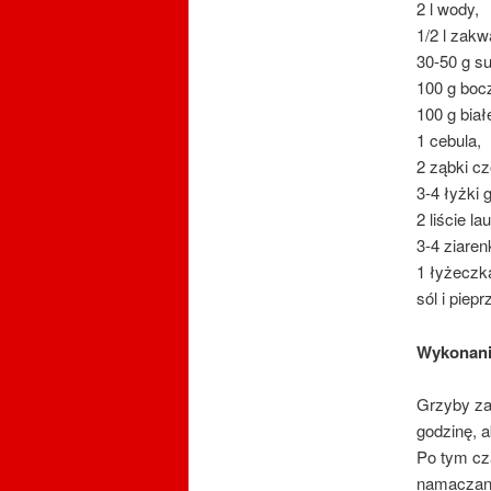
2 l wody,
1/2 l zakw
30-50 g s
100 g boc
100 g biał
1 cebula,
2 ząbki c
3-4 łyżki 
2 liście la
3-4 ziaren
1 łyżeczk
sól i piep
Wykonan
Grzyby zal
godzinę, a
Po tym cz
namaczan