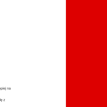
piej na
dę z