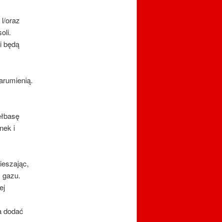
l/oraz
oli.
i będą
zarumienią.
ełbasę
nek i
ieszając,
 gazu.
ej
a dodać