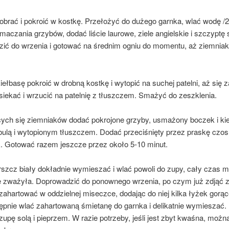
obrać i pokroić w kostkę. Przełożyć do dużego garnka, wlać wodę /2 
aczania grzybów, dodać liście laurowe, ziele angielskie i szczyptę s
ić do wrzenia i gotować na średnim ogniu do momentu, aż ziemniak
iełbasę pokroić w drobną kostkę i wytopić na suchej patelni, aż się 
siekać i wrzucić na patelnię z tłuszczem. Smażyć do zeszklenia.
cych się ziemniaków dodać pokrojone grzyby, usmażony boczek i ki
bulą i wytopionym tłuszczem. Dodać przeciśnięty przez praskę czos
. Gotować razem jeszcze przez około 5-10 minut.
rszcz biały dokładnie wymieszać i wlać powoli do zupy, cały czas m
ie zważyła. Doprowadzić do ponownego wrzenia, po czym już zdjąć z
ahartować w oddzielnej miseczce, dodając do niej kilka łyżek gorąc
ępnie wlać zahartowaną śmietanę do garnka i delikatnie wymieszać.
upę solą i pieprzem. W razie potrzeby, jeśli jest zbyt kwaśna, możn