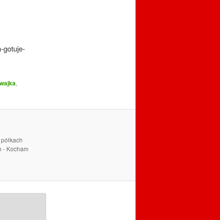
-gotuje-
ewajka
,
a półkach
ch - Kocham