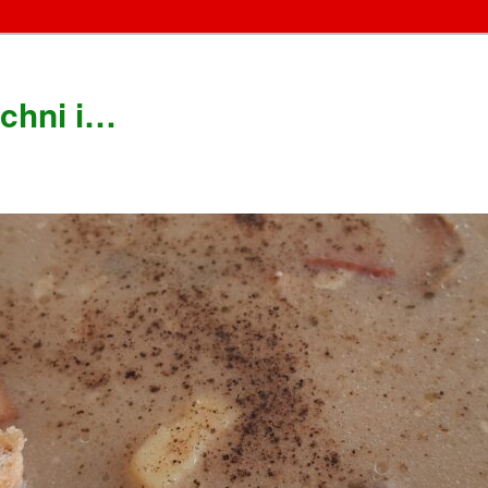
chni i…
!