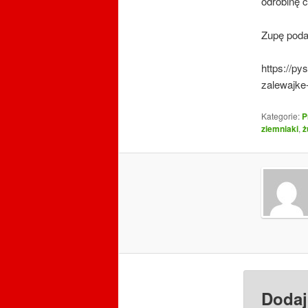
odrobinę c
Zupę poda
https://py
zalewajke
Kategorie:
P
ziemniaki
,
ż
Dodaj