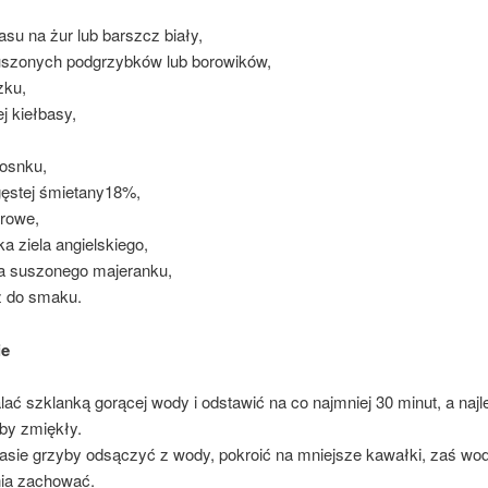
asu na żur lub barszcz biały,
uszonych podgrzybków lub borowików,
zku,
ej kiełbasy,
zosnku,
gęstej śmietany18%,
urowe,
ka ziela angielskiego,
a suszonego majeranku,
rz do smaku.
ie
ać szklanką gorącej wody i odstawić na co najmniej 30 minut, a najle
by zmiękły.
asie grzyby odsączyć z wody, pokroić na mniejsze kawałki, zaś wo
ia zachować.