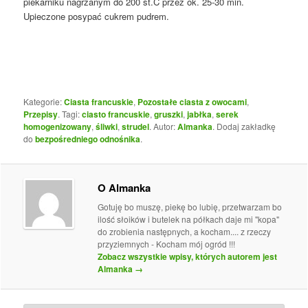
piekarniku nagrzanym do 200 st.C przez ok. 25-30 min.
Upieczone posypać cukrem pudrem.
Kategorie:
Ciasta francuskie
,
Pozostałe ciasta z owocami
,
Przepisy
. Tagi:
ciasto francuskie
,
gruszki
,
jabłka
,
serek
homogenizowany
,
śliwki
,
strudel
. Autor:
Almanka
. Dodaj zakładkę
do
bezpośredniego odnośnika
.
O Almanka
Gotuję bo muszę, piekę bo lubię, przetwarzam bo
ilość słoików i butelek na półkach daje mi "kopa"
do zrobienia następnych, a kocham.... z rzeczy
przyziemnych - Kocham mój ogród !!!
Zobacz wszystkie wpisy, których autorem jest
Almanka
→