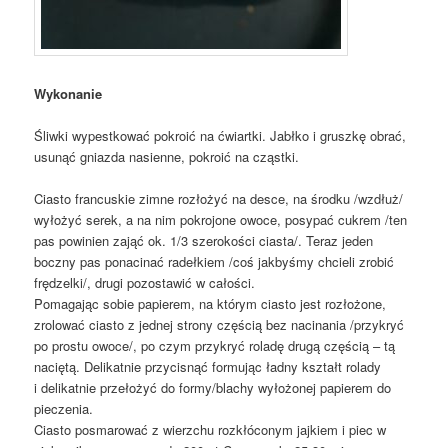
Wykonanie
Śliwki wypestkować pokroić na ćwiartki. Jabłko i gruszkę obrać,
usunąć gniazda nasienne, pokroić na cząstki.
Ciasto francuskie zimne rozłożyć na desce, na środku /wzdłuż/
wyłożyć serek, a na nim pokrojone owoce, posypać cukrem /ten
pas powinien zająć ok. 1/3 szerokości ciasta/. Teraz jeden
boczny pas ponacinać radełkiem /coś jakbyśmy chcieli zrobić
frędzelki/, drugi pozostawić w całości.
Pomagając sobie papierem, na którym ciasto jest rozłożone,
zrolować ciasto z jednej strony częścią bez nacinania /przykryć
po prostu owoce/, po czym przykryć roladę drugą częścią – tą
naciętą. Delikatnie przycisnąć formując ładny kształt rolady
i delikatnie przełożyć do formy/blachy wyłożonej papierem do
pieczenia.
Ciasto posmarować z wierzchu rozkłóconym jajkiem i piec w