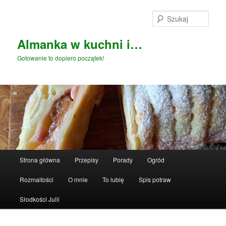
Przeskocz
do
Szuka
tekstu
Almanka w kuchni i…
Gotowanie to dopiero początek!
Główne
Strona główna
Przepisy
Porady
Ogród
menu
Rozmaitości
O mnie
To lubię
Spis potraw
Słodkości Julii