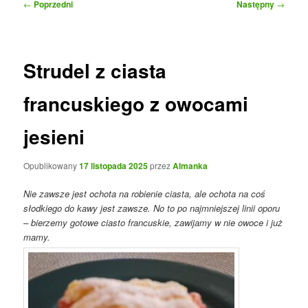
Nawigacja
←
Poprzedni
Następny
→
wpisu
Strudel z ciasta
francuskiego z owocami
jesieni
Opublikowany
17 listopada 2025
przez
Almanka
Nie zawsze jest ochota na robienie ciasta, ale ochota na coś
słodkiego do kawy jest zawsze. No to po najmniejszej linii oporu
– bierzemy gotowe ciasto francuskie, zawijamy w nie owoce i już
mamy.