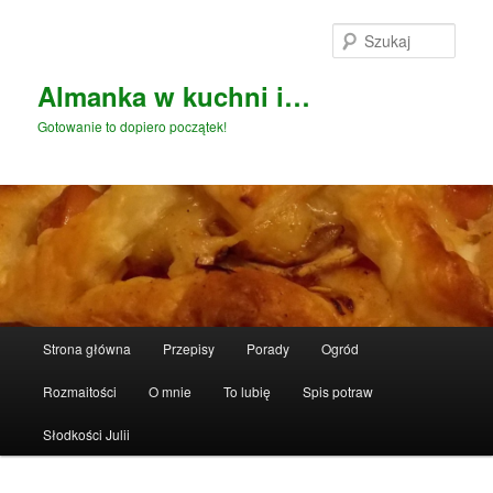
Przeskocz
do
Szuka
tekstu
Almanka w kuchni i…
Gotowanie to dopiero początek!
Główne
Strona główna
Przepisy
Porady
Ogród
menu
Rozmaitości
O mnie
To lubię
Spis potraw
Słodkości Julii