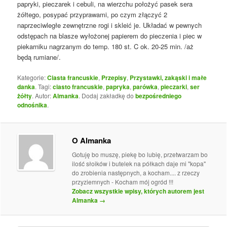
papryki, pieczarek i cebuli, na wierzchu położyć pasek sera
żółtego, posypać przyprawami, po czym złączyć 2
naprzeciwległe zewnętrzne rogi i skleić je. Układać w pewnych
odstępach na blasze wyłożonej papierem do pieczenia i piec w
piekarniku nagrzanym do temp. 180 st. C ok. 20-25 min. /aż
będą rumiane/.
Kategorie:
Ciasta francuskie
,
Przepisy
,
Przystawki, zakąski i małe
danka
. Tagi:
ciasto francuskie
,
papryka
,
parówka
,
pieczarki
,
ser
żółty
. Autor:
Almanka
. Dodaj zakładkę do
bezpośredniego
odnośnika
.
O Almanka
Gotuję bo muszę, piekę bo lubię, przetwarzam bo
ilość słoików i butelek na półkach daje mi "kopa"
do zrobienia następnych, a kocham.... z rzeczy
przyziemnych - Kocham mój ogród !!!
Zobacz wszystkie wpisy, których autorem jest
Almanka
→