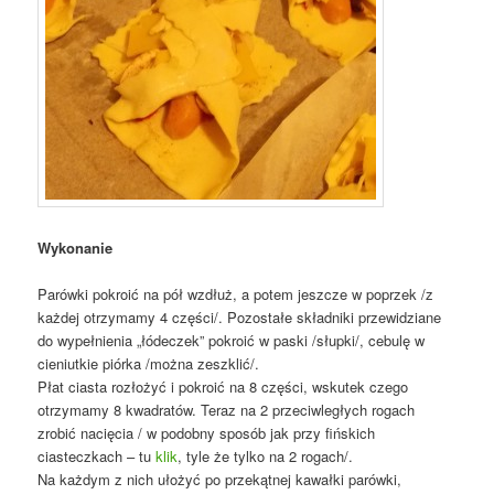
Wykonanie
Parówki pokroić na pół wzdłuż, a potem jeszcze w poprzek /z
każdej otrzymamy 4 części/. Pozostałe składniki przewidziane
do wypełnienia „łódeczek” pokroić w paski /słupki/, cebulę w
cieniutkie piórka /można zeszklić/.
Płat ciasta rozłożyć i pokroić na 8 części, wskutek czego
otrzymamy 8 kwadratów. Teraz na 2 przeciwległych rogach
zrobić nacięcia / w podobny sposób jak przy fińskich
ciasteczkach – tu
klik
, tyle że tylko na 2 rogach/.
Na każdym z nich ułożyć po przekątnej kawałki parówki,