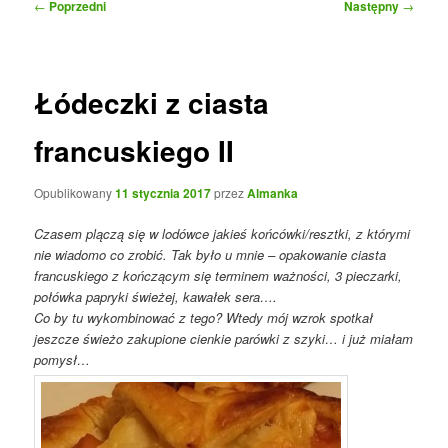
Nawigacja
←
Poprzedni
Następny
→
wpisu
Łódeczki z ciasta
francuskiego II
Opublikowany
11 stycznia 2017
przez
Almanka
Czasem plączą się w lodówce jakieś końcówki/resztki, z którymi
nie wiadomo co zrobić. Tak było u mnie – opakowanie ciasta
francuskiego z kończącym się terminem ważności, 3 pieczarki,
połówka papryki świeżej, kawałek sera….
Co by tu wykombinować z tego? Wtedy mój wzrok spotkał
jeszcze świeżo zakupione cienkie parówki z szyki… i już miałam
pomysł…