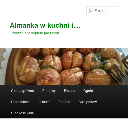
Przeskocz
do
Szuka
tekstu
Almanka w kuchni i…
Gotowanie to dopiero początek!
Główne
Strona główna
Przepisy
Porady
Ogród
menu
Rozmaitości
O mnie
To lubię
Spis potraw
Słodkości Julii