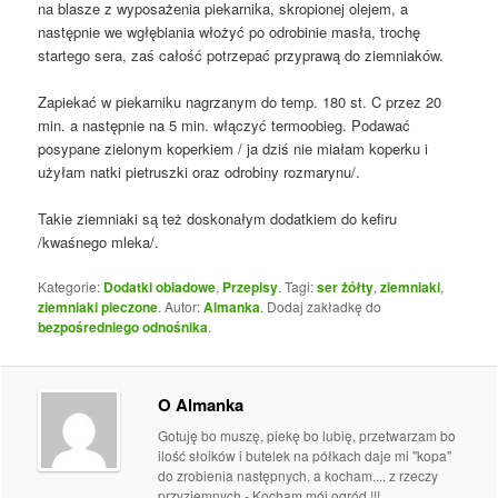
na blasze z wyposażenia piekarnika, skropionej olejem, a
następnie we wgłębiania włożyć po odrobinie masła, trochę
startego sera, zaś całość potrzepać przyprawą do ziemniaków.
Zapiekać w piekarniku nagrzanym do temp. 180 st. C przez 20
min. a następnie na 5 min. włączyć termoobieg. Podawać
posypane zielonym koperkiem / ja dziś nie miałam koperku i
użyłam natki pietruszki oraz odrobiny rozmarynu/.
Takie ziemniaki są też doskonałym dodatkiem do kefiru
/kwaśnego mleka/.
Kategorie:
Dodatki obiadowe
,
Przepisy
. Tagi:
ser żółty
,
ziemniaki
,
ziemniaki pieczone
. Autor:
Almanka
. Dodaj zakładkę do
bezpośredniego odnośnika
.
O Almanka
Gotuję bo muszę, piekę bo lubię, przetwarzam bo
ilość słoików i butelek na półkach daje mi "kopa"
do zrobienia następnych, a kocham.... z rzeczy
przyziemnych - Kocham mój ogród !!!