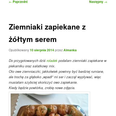
Nawigacja
←
Poprzedni
Następny
→
wpisu
Ziemniaki zapiekane z
żółtym serem
Opublikowany
10 sierpnia 2014
przez
Almanka
Do przygotowanych dziś
roladek
podałam ziemniaki zapiekane w
piekarniku oraz sałatkowy mix.
Oto owe ziemniaczki, jakkolwiek powinny być bardziej rumiane,
ale trochę za głęboko „wpadł” mi ser i zaczął wypływać, więc
musiałam szybciej skończyć owo zapiekanie.
Kiedy będzie powtórka, zrobię nowe zdjęcia.