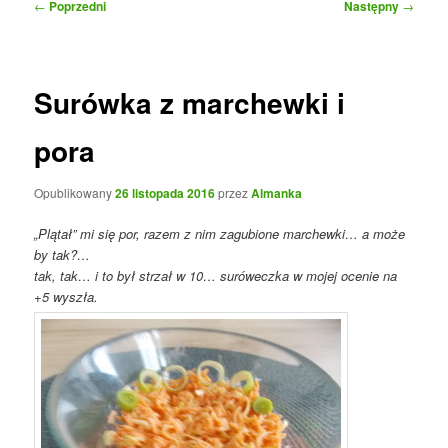
Nawigacja
←
Poprzedni
Następny
→
wpisu
Surówka z marchewki i
pora
Opublikowany
26 listopada 2016
przez
Almanka
„Plątał” mi się por, razem z nim zagubione marchewki… a może
by tak?…
tak, tak… i to był strzał w 10… suróweczka w mojej ocenie na
+5 wyszła.