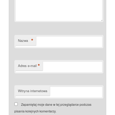
*
Nazwa
*
Adres e-mail
Witryna internetowa
Zapamiętaj moje dane w tej przeglądarce podczas
pisania kolejnych komentarzy.