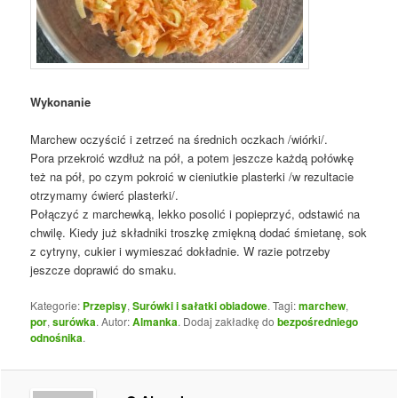
Wykonanie
Marchew oczyścić i zetrzeć na średnich oczkach /wiórki/.
Pora przekroić wzdłuż na pół, a potem jeszcze każdą połówkę
też na pół, po czym pokroić w cieniutkie plasterki /w rezultacie
otrzymamy ćwierć plasterki/.
Połączyć z marchewką, lekko posolić i popieprzyć, odstawić na
chwilę. Kiedy już składniki troszkę zmiękną dodać śmietanę, sok
z cytryny, cukier i wymieszać dokładnie. W razie potrzeby
jeszcze doprawić do smaku.
Kategorie:
Przepisy
,
Surówki i sałatki obiadowe
. Tagi:
marchew
,
por
,
surówka
. Autor:
Almanka
. Dodaj zakładkę do
bezpośredniego
odnośnika
.