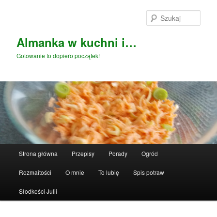
Przeskocz
do
Szuka
tekstu
Almanka w kuchni i…
Gotowanie to dopiero początek!
Główne
Strona główna
Przepisy
Porady
Ogród
menu
Rozmaitości
O mnie
To lubię
Spis potraw
Słodkości Julii