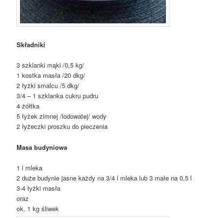
Składniki
3 szklanki mąki /0,5 kg/
1 kostka masła /20 dkg/
2 łyżki smalcu /5 dkg/
3/4 – 1 szklanka cukru pudru
4 żółtka
5 łyżek zimnej /lodowatej/ wody
2 łyżeczki proszku do pieczenia
Masa budyniowa
1 l mleka
2 duże budynie jasne każdy na 3/4 l mleka lub 3 małe na 0,5 l
3-4 łyżki masła
oraz
ok. 1 kg śliwek