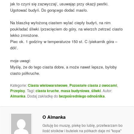
jak to czyni się zazwyczaj/, usuwając przy okazji pestki.
Ugotować budyń. Do gorącego dodać masło.
Na blaszkę wyłożoną ciastem wylać ciepły budyń, na nim
poukładać śliwki /przecięciem do góry, na wierzch zetrzeć ciasto
lekko zmrożone.
Piec ok. 1 godziny w temperaturze 150 st. C /piekarnik góra –
dół/.
moje uwagi:
Myślę, że do tego ciasta dobre, a może nawet lepsze, byłoby
ciasto półkruche.
Kategorie:
Ciasta wielowarstwowe
,
Pozostałe ciasta z owocami
,
Przepisy
. Tagi:
ciasta kruche
,
masa budyniowa
,
śliwki
. Autor:
Almanka
. Dodaj zakładkę do
bezpośredniego odnośnika
.
O Almanka
Gotuję bo muszę, piekę bo lubię, przetwarzam bo
ilość słoików i butelek na półkach daje mi "kopa"