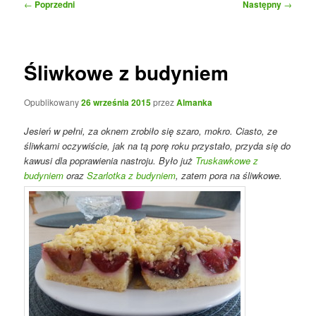
Nawigacja
←
Poprzedni
Następny
→
wpisu
Śliwkowe z budyniem
Opublikowany
26 września 2015
przez
Almanka
Jesień w pełni, za oknem zrobiło się szaro, mokro. Ciasto, ze
śliwkami oczywiście, jak na tą porę roku przystało, przyda się do
kawusi dla poprawienia nastroju. Było już
Truskawkowe z
budyniem
oraz
Szarlotka z budyniem
, zatem pora na śliwkowe.