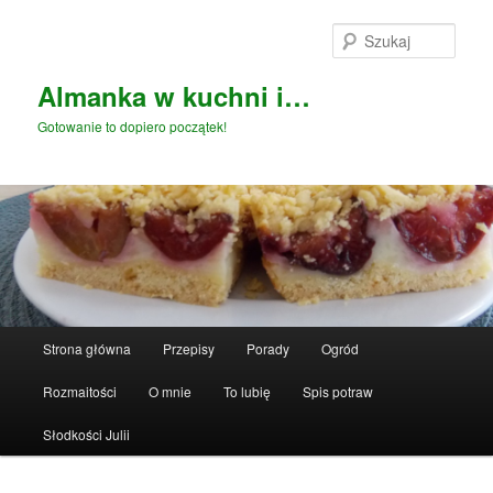
Przeskocz
do
Szuka
tekstu
Almanka w kuchni i…
Gotowanie to dopiero początek!
Główne
Strona główna
Przepisy
Porady
Ogród
menu
Rozmaitości
O mnie
To lubię
Spis potraw
Słodkości Julii