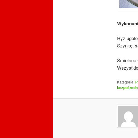
Wykonan
Ryż ugoto
Szynkę, se
Śmietanę 
Wszystkie
Kategorie:
P
bezpośredn