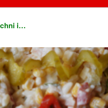
chni i…
!