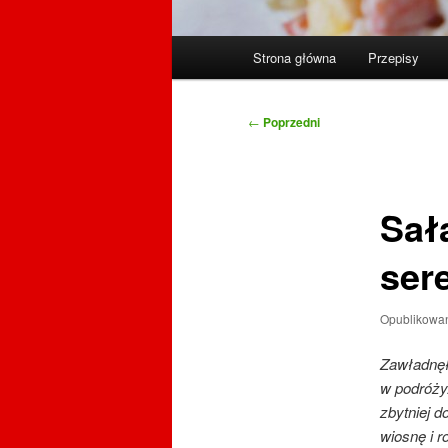
Główne
Strona główna
Przepisy
menu
Nawigacja
←
Poprzedni
wpisu
Sał
ser
Opublikowa
Zawładnęł
w podróży
zbytniej 
wiosnę i r