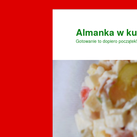
Przeskocz
do
tekstu
Almanka w ku
Gotowanie to dopiero początek