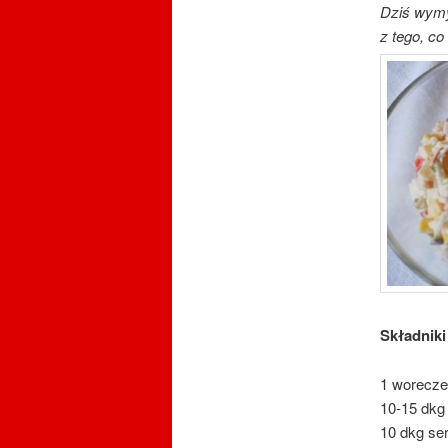
Dziś wymyś
z tego, c
Składniki
1 woreczek
10-15 dkg
10 dkg se