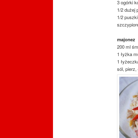
3 ogórki 
1/2 dużej 
1/2 puszk
szczypiore
majonez
200 ml śm
1 łyżka m
1 łyżeczka
sól, pierz