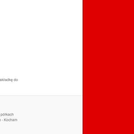
zakładkę do
a półkach
ch - Kocham