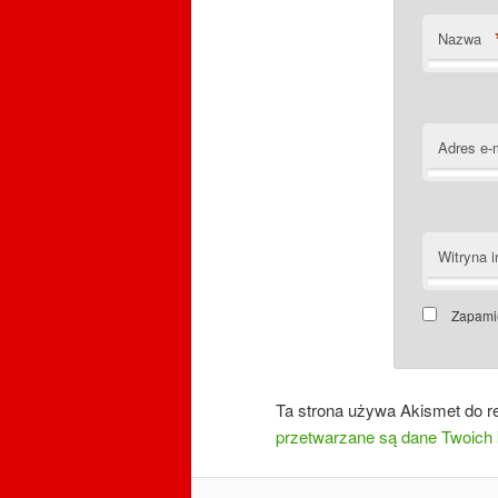
Nazwa
Adres e-
Witryna i
Zapamię
Ta strona używa Akismet do r
przetwarzane są dane Twoich