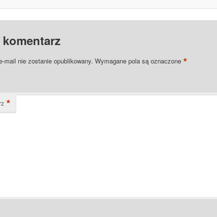
 komentarz
*
e-mail nie zostanie opublikowany.
Wymagane pola są oznaczone
*
rz