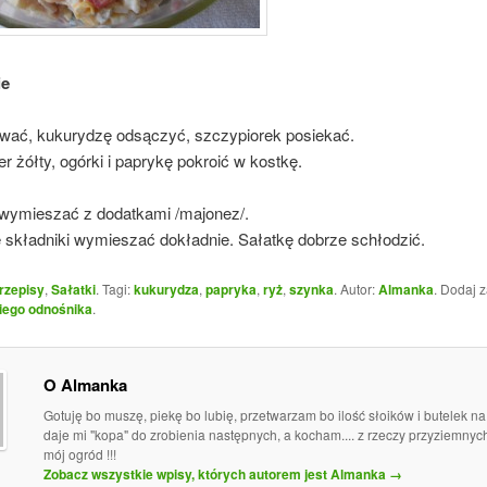
ie
wać, kukurydzę odsączyć, szczypiorek posiekać.
r żółty, ogórki i paprykę pokroić w kostkę.
wymieszać z dodatkami /majonez/.
 składniki wymieszać dokładnie. Sałatkę dobrze schłodzić.
rzepisy
,
Sałatki
. Tagi:
kukurydza
,
papryka
,
ryż
,
szynka
. Autor:
Almanka
. Dodaj 
iego odnośnika
.
O Almanka
Gotuję bo muszę, piekę bo lubię, przetwarzam bo ilość słoików i butelek n
daje mi "kopa" do zrobienia następnych, a kocham.... z rzeczy przyziemny
mój ogród !!!
Zobacz wszystkie wpisy, których autorem jest Almanka
→