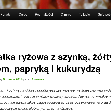
Porady
Ogród
Rozmaitości
O mnie
To lubię
Spis pot
atka ryżowa z szynką, żół
em, papryką i kukurydzą
ny
9 marca 2014
przez
Almanka
am kuchnię na dobre i dopóki jeszcze wiośnie nie śpieszno /ma wid
/ „dogadzam” rodzinie w różny możliwy sposób. Nie jest to wynikiem
dobroci, ale trzeba jakoś zagospodarować czas oczekiwania na praw
ozpoczęcie moich ulubionych prac na działce.