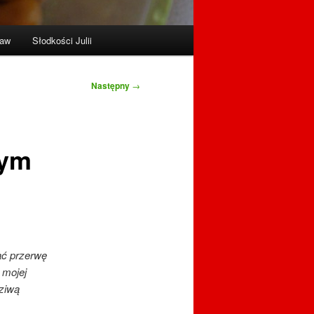
raw
Słodkości Julii
Następny
→
tym
ać przerwę
 mojej
dziwą