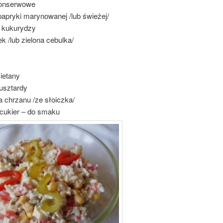
konserwowe
papryki marynowanej /lub świeżej/
i kukurydzy
k /lub zielona cebulka/
ietany
usztardy
 chrzanu /ze słoiczka/
, cukier – do smaku