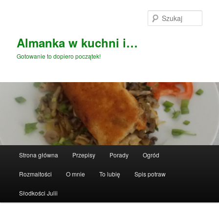
Przeskocz
do
Szuka
tekstu
Almanka w kuchni i…
Gotowanie to dopiero początek!
Główne
Strona główna
Przepisy
Porady
Ogród
menu
Rozmaitości
O mnie
To lubię
Spis potraw
Słodkości Julii