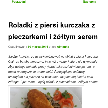
Nawigacja
←
Poprzedni
Następny
→
wpisu
Roladki z piersi kurczaka z
pieczarkami i żółtym serem
Opublikowany
10 marca 2016
przez
Almanka
Siedzę i myślę, co tu wykombinować na obiad z piersi kurczaka.
Coś, co byłoby smaczne, inne niż zwykły kotlet i nie wymagało
zbyt dużego nakładu pracy /jakaś taka rozleniwiona jestem, a
może to zmęczenie wiosenne?/. Przeglądając lodówkę
natknęłam się jeszcze na pieczarki i rozpoczętą kostkę sera
żółtego. I już wiem – będą roladki z pieczarkami i żółtym serem.