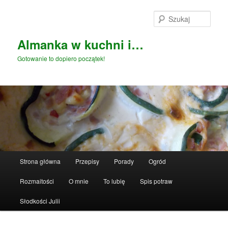
Przeskocz
do
Szuka
tekstu
Almanka w kuchni i…
Gotowanie to dopiero początek!
Główne
Strona główna
Przepisy
Porady
Ogród
menu
Rozmaitości
O mnie
To lubię
Spis potraw
Słodkości Julii