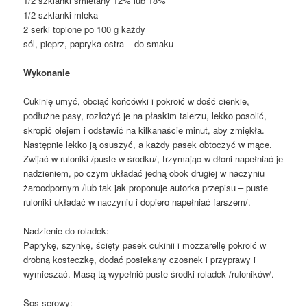
1/2 szklanki śmietany 12% lub 18%
1/2 szklanki mleka
2 serki topione po 100 g każdy
sól, pieprz, papryka ostra – do smaku
Wykonanie
Cukinię umyć, obciąć końcówki i pokroić w dość cienkie,
podłużne pasy, rozłożyć je na płaskim talerzu, lekko posolić,
skropić olejem i odstawić na kilkanaście minut, aby zmiękła.
Następnie lekko ją osuszyć, a każdy pasek obtoczyć w mące.
Zwijać w ruloniki /puste w środku/, trzymając w dłoni napełniać je
nadzieniem, po czym układać jedną obok drugiej w naczyniu
żaroodpornym /lub tak jak proponuje autorka przepisu – puste
ruloniki układać w naczyniu i dopiero napełniać farszem/.
Nadzienie do roladek:
Paprykę, szynkę, ścięty pasek cukinii i mozzarellę pokroić w
drobną kosteczkę, dodać posiekany czosnek i przyprawy i
wymieszać. Masą tą wypełnić puste środki roladek /ruloników/.
Sos serowy: