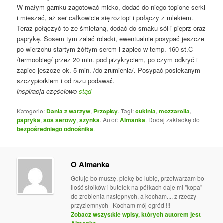
W małym garnku zagotować mleko, dodać do niego topione serki
i mieszać, aż ser całkowicie się roztopi i połączy z mlekiem.
Teraz połączyć to ze śmietaną, dodać do smaku sól i pieprz oraz
paprykę. Sosem tym zalać roladki, ewentualnie posypać jeszcze
po wierzchu startym żółtym serem i zapiec w temp. 160 st.C
/termoobieg/ przez 20 min. pod przykryciem, po czym odkryć i
zapiec jeszcze ok. 5 min. /do zrumienia/. Posypać posiekanym
szczypiorkiem i od razu podawać.
inspiracja częściowo
stąd
Kategorie:
Dania z warzyw
,
Przepisy
. Tagi:
cukinia
,
mozzarella
,
papryka
,
sos serowy
,
szynka
. Autor:
Almanka
. Dodaj zakładkę do
bezpośredniego odnośnika
.
O Almanka
Gotuję bo muszę, piekę bo lubię, przetwarzam bo
ilość słoików i butelek na półkach daje mi "kopa"
do zrobienia następnych, a kocham.... z rzeczy
przyziemnych - Kocham mój ogród !!!
Zobacz wszystkie wpisy, których autorem jest
Almanka
→