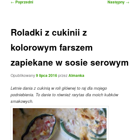
Nawigacja
←
Poprzedni
Następny
→
wpisu
Roladki z cukinii z
kolorowym farszem
zapiekane w sosie serowym
Opublikowany
9 lipca 2016
przez
Almanka
Letnie dania z cukinią w roli głównej to raj dla mojego
podniebienia. To danie to również rarytas dla moich kubków
smakowych.