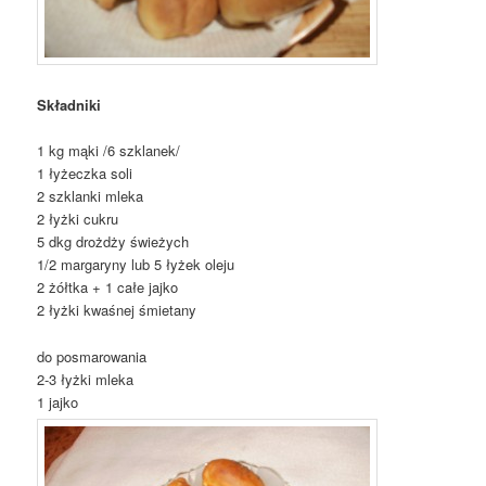
Składniki
1 kg mąki /6 szklanek/
1 łyżeczka soli
2 szklanki mleka
2 łyżki cukru
5 dkg drożdży świeżych
1/2 margaryny lub 5 łyżek oleju
2 żółtka + 1 całe jajko
2 łyżki kwaśnej śmietany
do posmarowania
2-3 łyżki mleka
1 jajko