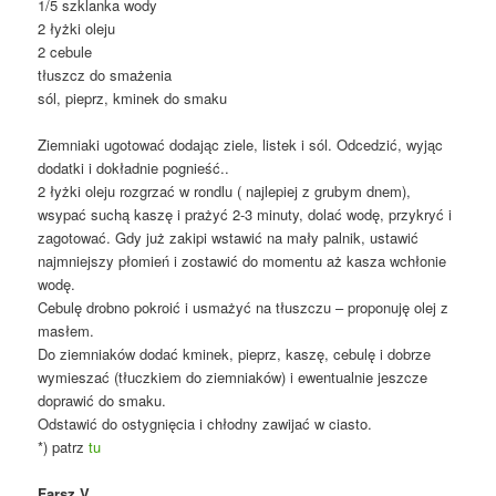
1/5 szklanka wody
2 łyżki oleju
2 cebule
tłuszcz do smażenia
sól, pieprz, kminek do smaku
Ziemniaki ugotować dodając ziele, listek i sól. Odcedzić, wyjąc
dodatki i dokładnie pognieść..
2 łyżki oleju rozgrzać w rondlu ( najlepiej z grubym dnem),
wsypać suchą kaszę i prażyć 2-3 minuty, dolać wodę, przykryć i
zagotować. Gdy już zakipi wstawić na mały palnik, ustawić
najmniejszy płomień i zostawić do momentu aż kasza wchłonie
wodę.
Cebulę drobno pokroić i usmażyć na tłuszczu – proponuję olej z
masłem.
Do ziemniaków dodać kminek, pieprz, kaszę, cebulę i dobrze
wymieszać (tłuczkiem do ziemniaków) i ewentualnie jeszcze
doprawić do smaku.
Odstawić do ostygnięcia i chłodny zawijać w ciasto.
*) patrz
tu
Farsz V