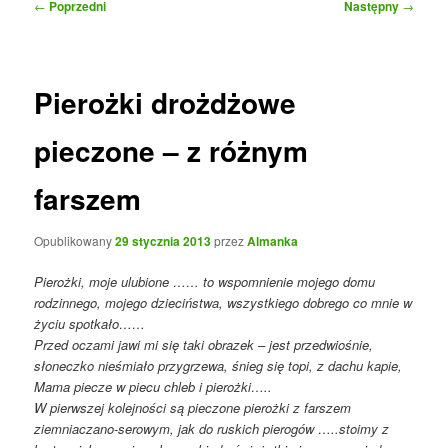
Nawigacja
←
Poprzedni
Następny
→
wpisu
Pierożki drożdżowe
pieczone – z różnym
farszem
Opublikowany
29 stycznia 2013
przez
Almanka
Pierożki, moje ulubione …… to wspomnienie mojego domu
rodzinnego, mojego dzieciństwa, wszystkiego dobrego co mnie w
życiu spotkało……
Przed oczami jawi mi się taki obrazek – jest przedwiośnie,
słoneczko nieśmiało przygrzewa, śnieg się topi, z dachu kapie,
Mama piecze w piecu chleb i pierożki…..
W pierwszej kolejności są pieczone pierożki z farszem
ziemniaczano-serowym, jak do ruskich pierogów …..stoimy z