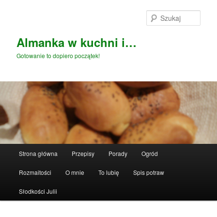
Przeskocz
do
Szuka
tekstu
Almanka w kuchni i…
Gotowanie to dopiero początek!
Główne
Strona główna
Przepisy
Porady
Ogród
menu
Rozmaitości
O mnie
To lubię
Spis potraw
Słodkości Julii