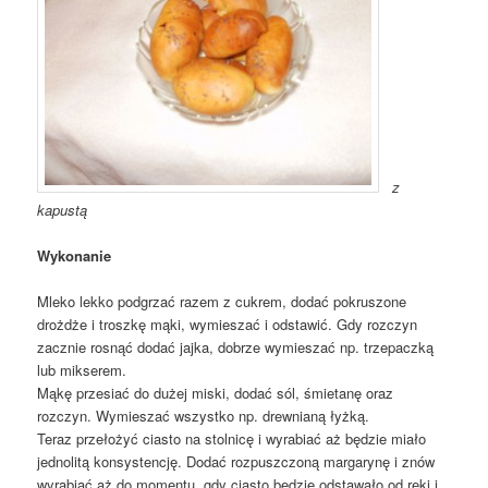
z
kapustą
Wykonanie
Mleko lekko podgrzać razem z cukrem, dodać pokruszone
drożdże i troszkę mąki, wymieszać i odstawić. Gdy rozczyn
zacznie rosnąć dodać jajka, dobrze wymieszać np. trzepaczką
lub mikserem.
Mąkę przesiać do dużej miski, dodać sól, śmietanę oraz
rozczyn. Wymieszać wszystko np. drewnianą łyżką.
Teraz przełożyć ciasto na stolnicę i wyrabiać aż będzie miało
jednolitą konsystencję. Dodać rozpuszczoną margarynę i znów
wyrabiać,aż do momentu, gdy ciasto będzie odstawało od ręki i