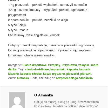
1 kg pieczarek – pokroić w plasterki, usmażyć na maśle
400 g kiszonej kapusty – wypłukać, pokroić, ugotować z
przyprawami
2 spore cebule – pokroić, zeszklić na oleju
5 łyżek oleju
5 łyżek masła
liść laurowy, ziele angielskie, kminek
Połączyć zeszkloną cebulę, usmażone pieczarki i ugotowaną
kapustę /całkowicie odparowaną/. Doprawić solą, pieprzem i
kminkiem i chwilę razem smażyć.
Kategorie:
Ciasta drożdżowe
,
Przepisy
,
Przystawki, zakąski i małe
danka
. Tagi:
ciasto drożdżowe
,
kapuśniaki
,
kapusta
,
kapusta
kiszona
,
kapusta słodka
,
kasza gryczana
,
pieczarki
,
pierożki
.
Autor:
Almanka
. Dodaj zakładkę do
bezpośredniego odnośnika
.
O Almanka
Gotuję bo muszę, piekę bo lubię, przetwarzam bo
ilość słoików i butelek na półkach daje mi "kopa"