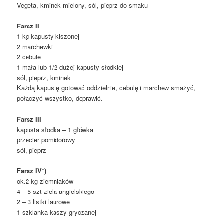
Vegeta, kminek mielony, sól, pieprz do smaku
Farsz II
1 kg kapusty kiszonej
2 marchewki
2 cebule
1 mała lub 1/2 dużej kapusty słodkiej
sól, pieprz, kminek
Każdą kapustę gotować oddzielnie, cebulę i marchew smażyć,
połączyć wszystko, doprawić.
Farsz III
kapusta słodka – 1 główka
przecier pomidorowy
sól, pieprz
Farsz IV*)
ok.2 kg ziemniaków
4 – 5 szt ziela angielskiego
2 – 3 listki laurowe
1 szklanka kaszy gryczanej