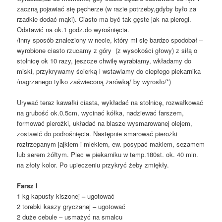
zaczną pojawiać się pęcherze (w razie potrzeby,gdyby było za
rzadkie dodać mąki). Ciasto ma być tak gęste jak na pierogi.
Odstawić na ok.1 godz.do wyrośnięcia.
/inny sposób znaleziony w necie, który mi się bardzo spodobał –
wyrobione ciasto rzucamy z góry (z wysokości głowy) z siłą o
stolnicę ok 10 razy, jeszcze chwilę wyrabiamy, wkładamy do
miski, przykrywamy ścierką i wstawiamy do ciepłego piekarnika
/nagrzanego tylko zaświeconą żarówką/ by wyrosło/*)
Urywać teraz kawałki ciasta, wykładać na stolnicę, rozwałkować
na grubość ok.0.5cm, wycinać kółka, nadziewać farszem,
formować pierożki, układać na blasze wysmarowanej olejem,
zostawić do podrośnięcia. Następnie smarować pierożki
roztrzepanym jajkiem i mlekiem, ew. posypać makiem, sezamem
lub serem żółtym. Piec w piekarniku w temp.180st. ok. 40 min.
na złoty kolor. Po upieczeniu przykryć żeby zmiękły.
Farsz I
1 kg kapusty kiszonej
–
ugotować
2 torebki kaszy gryczanej – ugotować
2 duże cebule – usmażyć na smalcu