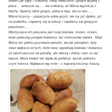
bratem jak sępy i czekamy, kiedy świeżutkie i gorące wyjadą z
pieca…. wreszcie są….. nie czekamy, aż Mama wyjmie je z
blachy, łapiemy takie gorące, pieką w łapy, ale co tam……
Mama krzyczy – poparzycie sobie języki, ale my już daleko, już
na podwórku, ciapiemy się w kałuży i zajadamy się gorącymi
pierożkami….
Mistrzynią w ich pieczeniu jest moja bratowa, mniam, mniam,
teraz pałeczkę przejęła bratanica, też mistrzostwo świata. Moja
Mama też piekła pyszniaste pierożki, ale jak pamiętam, były
nieco większe od tych, które teraz wypiekają bratowa i bratanica.
Ja takich jeszcze nie potrafię, ale ćwiczę i efekty mam co raz
lepsze. Może kiedyś też dojdę do perfekcji, wszak praktyka
czyni mistrza.
Najlepsze wg mnie – z kapustą kiszoną i kaszą.