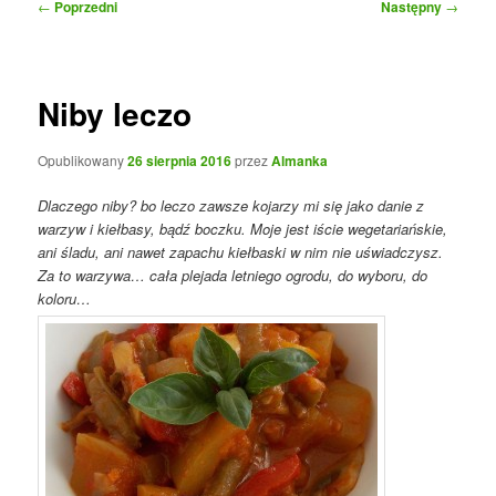
Nawigacja
←
Poprzedni
Następny
→
wpisu
Niby leczo
Opublikowany
26 sierpnia 2016
przez
Almanka
Dlaczego niby? bo leczo zawsze kojarzy mi się jako danie z
warzyw i kiełbasy, bądź boczku. Moje jest iście wegetariańskie,
ani śladu, ani nawet zapachu kiełbaski w nim nie uświadczysz.
Za to warzywa… cała plejada letniego ogrodu, do wyboru, do
koloru…