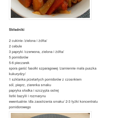
Składniki
2 cukinie /zielona i żółta/
2 cebule
3 papryki /czerwona, zielona i żółta/
5 pomidorów
5-6 pieczarek
spora garść fasolki szparagowej /zamiennie mała puszka
kukurydzy/
1 szklanka przetartych pomidorów z czosnkiem
sól, pieprz, ziarenka smaku
papryka słodka i szczypta ostrej
listki bazylii i rozmarynu
ewentualnie /dla zaostrzenia smaku/ 2-3 łyżki koncentratu
pomidorowego