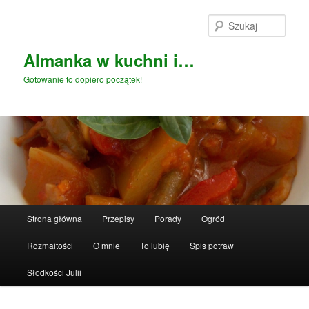
Przeskocz
do
Szuka
tekstu
Almanka w kuchni i…
Gotowanie to dopiero początek!
Główne
Strona główna
Przepisy
Porady
Ogród
menu
Rozmaitości
O mnie
To lubię
Spis potraw
Słodkości Julii