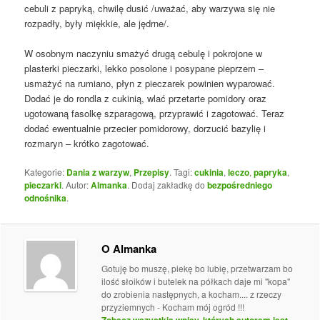
cebuli z papryką, chwilę dusić /uważać, aby warzywa się nie
rozpadły, były miękkie, ale jędrne/.
W osobnym naczyniu smażyć drugą cebulę i pokrojone w
plasterki pieczarki, lekko posolone i posypane pieprzem –
usmażyć na rumiano, płyn z pieczarek powinien wyparować.
Dodać je do rondla z cukinią, wlać przetarte pomidory oraz
ugotowaną fasolkę szparagową, przyprawić i zagotować. Teraz
dodać ewentualnie przecier pomidorowy, dorzucić bazylię i
rozmaryn – krótko zagotować.
Kategorie:
Dania z warzyw
,
Przepisy
. Tagi:
cukinia
,
leczo
,
papryka
,
pieczarki
. Autor:
Almanka
. Dodaj zakładkę do
bezpośredniego
odnośnika
.
O Almanka
Gotuję bo muszę, piekę bo lubię, przetwarzam bo
ilość słoików i butelek na półkach daje mi "kopa"
do zrobienia następnych, a kocham.... z rzeczy
przyziemnych - Kocham mój ogród !!!
Zobacz wszystkie wpisy, których autorem jest