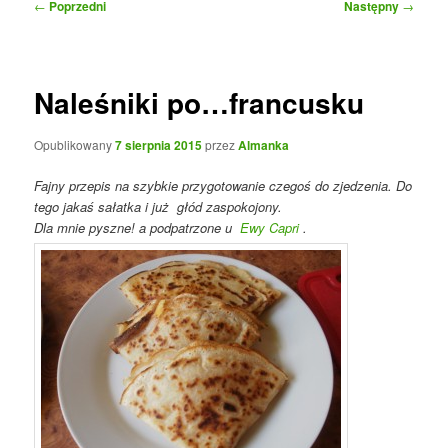
Nawigacja
←
Poprzedni
Następny
→
wpisu
Naleśniki po…francusku
Opublikowany
7 sierpnia 2015
przez
Almanka
Fajny przepis na szybkie przygotowanie czegoś do zjedzenia. Do
tego jakaś sałatka i już głód zaspokojony.
Dla mnie pyszne! a podpatrzone u
Ewy Capri
.