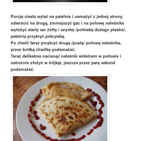
Porcję ciasta wylać na patelnie i usmażyć z jednej strony,
odwrócić na drugą, zmniejszyć gaz i na połowę naleśnika
wyłożyć starty ser żółty i szynkę /połówkę dużego plastra/,
patelnię przykryć pokrywką.
P
o chwili farsz przykryć drugą /pus
tą/
połową naleśnika,
przez krótką chwilkę podsmażać.
Teraz delikatnie nacisnąć naleśnik widelcem w połowie i
ostrożnie złożyć w trójkąt, jeszcze przez parę sekund
podsmażać.