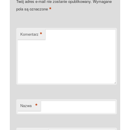
Twój adres e-mail nie zostanie opublikowany.
Wymagane
*
pola są oznaczone
*
Komentarz
*
Nazwa