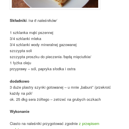
Składniki
/na 6 naleśników/
1 szklanka mąki pszennej
3/4 szklanki mleka
3/4 szklanki wody mineralnej gazowanej
szczypta soli
szczypta proszku do pieczenia /będą mięciutkie/
1 łyżka oleju
przyprawy – sól, papryka słodka i ostra
dodatkowo
3 duże plastry szynki gotowanej – u mnie „babuni” /przekroić
każdy na pół/
ok. 25 dkg sera żółtego – zetrzeć na grubych oczkach
Wykonanie
Ciasto na naleśniki przygotować zgodnie
z przepisem