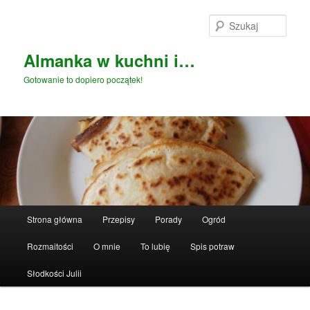
Przeskocz
do
Szuka
tekstu
Almanka w kuchni i…
Gotowanie to dopiero początek!
Główne
Strona główna
Przepisy
Porady
Ogród
menu
Rozmaitości
O mnie
To lubię
Spis potraw
Słodkości Julii