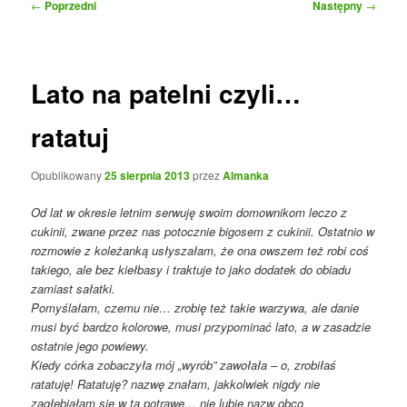
Nawigacja
←
Poprzedni
Następny
→
wpisu
Lato na patelni czyli…
ratatuj
Opublikowany
25 sierpnia 2013
przez
Almanka
Od lat w okresie letnim serwuję swoim domownikom leczo z
cukinii, zwane przez nas potocznie bigosem z cukinii. Ostatnio w
rozmowie z koleżanką usłyszałam, że ona owszem też robi coś
takiego, ale bez kiełbasy i traktuje to jako dodatek do obiadu
zamiast sałatki.
Pomyślałam, czemu nie… zrobię też takie warzywa, ale danie
musi być bardzo kolorowe, musi przypominać lato, a w zasadzie
ostatnie jego powiewy.
Kiedy córka zobaczyła mój „wyrób” zawołała – o, zrobiłaś
ratatuję! Ratatuję? nazwę znałam, jakkolwiek nigdy nie
zagłębiałam się w tą potrawę… nie lubię nazw obco