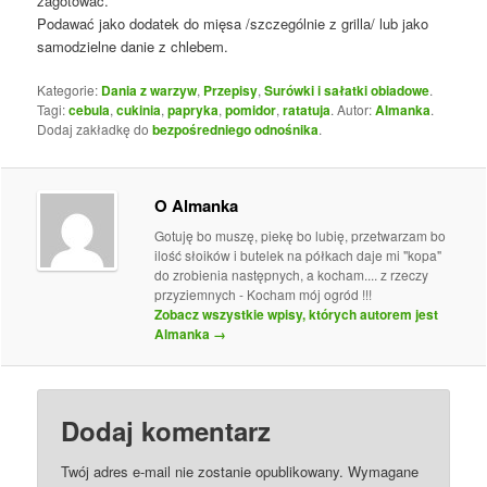
zagotować.
Podawać jako dodatek do mięsa /szczególnie z grilla/ lub jako
samodzielne danie z chlebem.
Kategorie:
Dania z warzyw
,
Przepisy
,
Surówki i sałatki obiadowe
.
Tagi:
cebula
,
cukinia
,
papryka
,
pomidor
,
ratatuja
. Autor:
Almanka
.
Dodaj zakładkę do
bezpośredniego odnośnika
.
O Almanka
Gotuję bo muszę, piekę bo lubię, przetwarzam bo
ilość słoików i butelek na półkach daje mi "kopa"
do zrobienia następnych, a kocham.... z rzeczy
przyziemnych - Kocham mój ogród !!!
Zobacz wszystkie wpisy, których autorem jest
Almanka
→
Dodaj komentarz
Twój adres e-mail nie zostanie opublikowany.
Wymagane