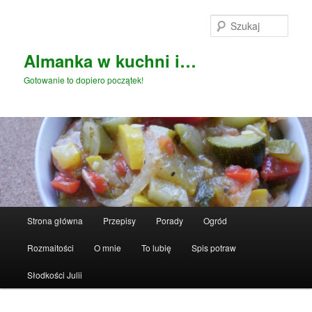
Przeskocz
do
Szuka
tekstu
Almanka w kuchni i…
Gotowanie to dopiero początek!
Główne
Strona główna
Przepisy
Porady
Ogród
menu
Rozmaitości
O mnie
To lubię
Spis potraw
Słodkości Julii