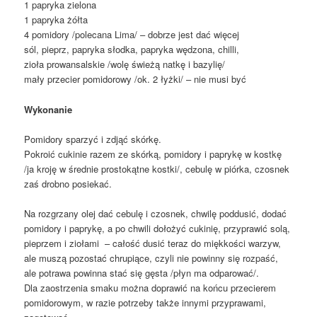
1 papryka zielona
1 papryka żółta
4 pomidory /polecana Lima/ – dobrze jest dać więcej
sól, pieprz, papryka słodka, papryka wędzona, chilli,
zioła prowansalskie /wolę świeżą natkę i bazylię/
mały przecier pomidorowy /ok. 2 łyżki/ – nie musi być
Wykonanie
Pomidory sparzyć i zdjąć skórkę.
Pokroić cukinie razem ze skórką, pomidory i paprykę w kostkę
/ja kroję w średnie prostokątne kostki/, cebulę w piórka, czosnek
zaś drobno posiekać.
Na rozgrzany olej dać cebulę i czosnek, chwilę poddusić, dodać
pomidory i paprykę, a po chwili dołożyć cukinię, przyprawić solą,
pieprzem i ziołami – całość dusić teraz do miękkości warzyw,
ale muszą pozostać chrupiące, czyli nie powinny się rozpaść,
ale potrawa powinna stać się gęsta /płyn ma odparować/.
Dla zaostrzenia smaku można doprawić na końcu przecierem
pomidorowym, w razie potrzeby także innymi przyprawami,