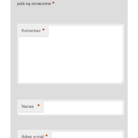
*
pola są oznaczone
*
Komentarz
*
Nazwa
*
Adres e-mail