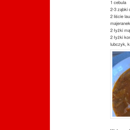
1 cebula
2-3 ząbki
2 liście l
majeranek,
2 łyżki mą
2 łyżki k
lubczyk, 