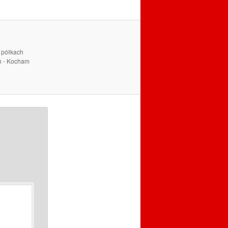
a półkach
ch - Kocham