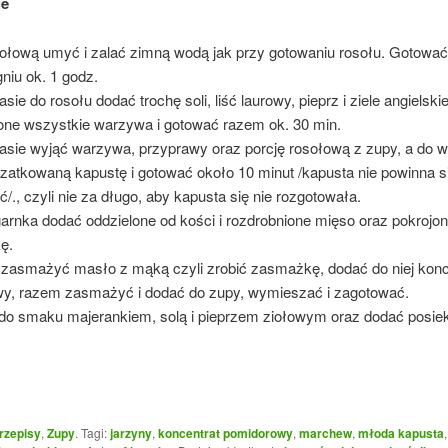
ie
sołową umyć i zalać zimną wodą jak przy gotowaniu rosołu. Gotować
niu ok. 1 godz.
sie do rosołu dodać trochę soli, liść laurowy, pieprz i ziele angielski
ne wszystkie warzywa i gotować razem ok. 30 min.
asie wyjąć warzywa, przyprawy oraz porcję rosołową z zupy, a do 
zatkowaną kapustę i gotować około 10 minut /kapusta nie powinna s
/., czyli nie za długo, aby kapusta się nie rozgotowała.
arnka dodać oddzielone od kości i rozdrobnione mięso oraz pokrojon
ę.
i zasmażyć masło z mąką czyli zrobić zasmażkę, dodać do niej konc
y, razem zasmażyć i dodać do zupy, wymieszać i zagotować.
do smaku majerankiem, solą i pieprzem ziołowym oraz dodać posie
rzepisy
,
Zupy
. Tagi:
jarzyny
,
koncentrat pomidorowy
,
marchew
,
młoda kapusta