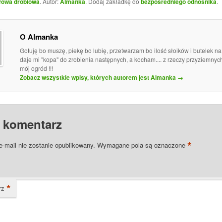
łowa drobiowa
. Autor:
Almanka
. Dodaj zakładkę do
bezpośredniego odnośnika
.
O Almanka
Gotuję bo muszę, piekę bo lubię, przetwarzam bo ilość słoików i butelek n
daje mi "kopa" do zrobienia następnych, a kocham.... z rzeczy przyziemny
mój ogród !!!
Zobacz wszystkie wpisy, których autorem jest Almanka
→
 komentarz
*
e-mail nie zostanie opublikowany.
Wymagane pola są oznaczone
*
rz