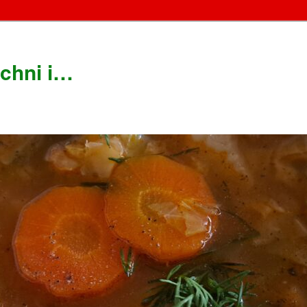
chni i…
!