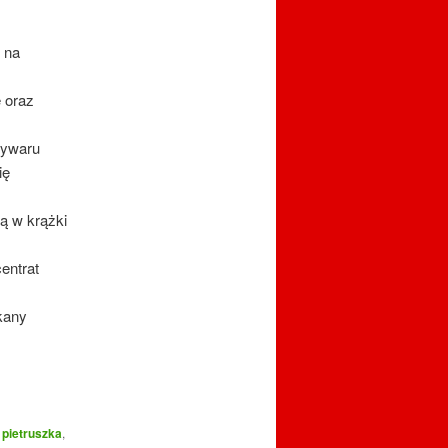
 na
e oraz
wywaru
ię
ą w krążki
entrat
kany
,
pietruszka
,