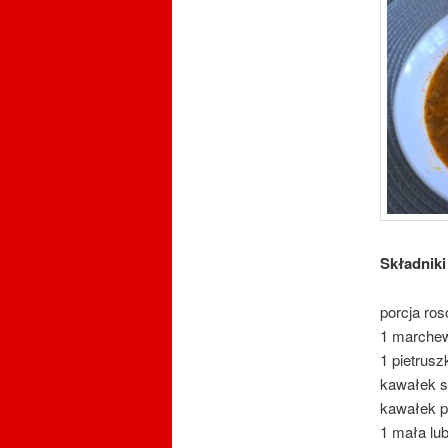
Składniki
porcja ro
1 marche
1 pietrusz
kawałek s
kawałek po
1 mała lub