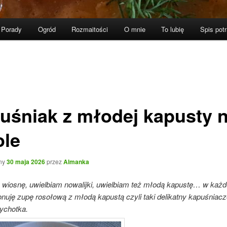
Porady
Ogród
Rozmaitości
O mnie
To lubię
Spis pot
uśniak z młodej kapusty 
ole
ny
30 maja 2026
przez
Almanka
 wiosnę, uwielbiam nowalijki, uwielbiam też młodą kapustę… w każde
nuję zupę rosołową z młodą kapustą czyli taki delikatny kapuśniac
ychotka.