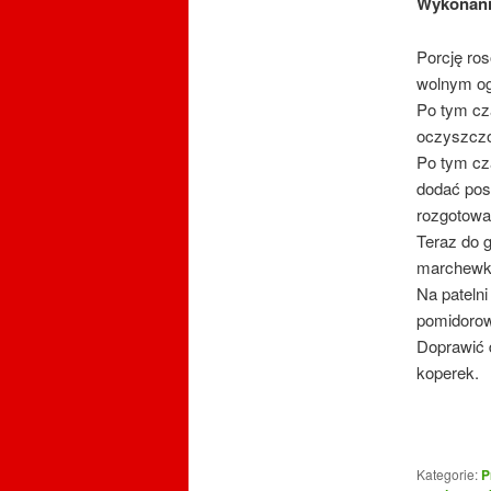
Wykonan
Porcję ro
wolnym og
Po tym cza
oczyszczo
Po tym cz
dodać pos
rozgotować
Teraz do g
marchewk
Na pateln
pomidorow
Doprawić 
koperek.
Kategorie:
P