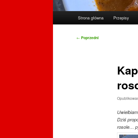
Główne
Strona główna
Przepisy
menu
Nawigacja
←
Poprzedni
wpisu
Kap
ros
Opublikowa
Uwielbiam
Dziś propo
rosole… p