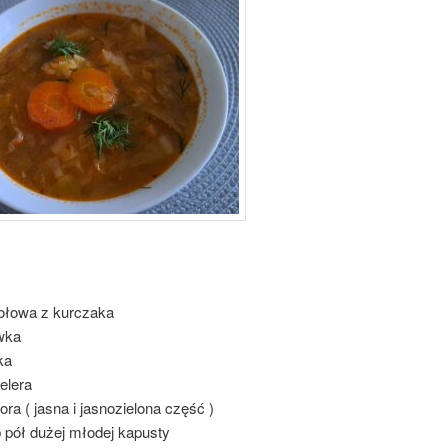
sołowa z kurczaka
wka
ka
elera
ra ( jasna i jasnozielona część )
 pół dużej młodej kapusty