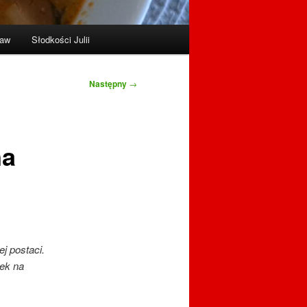
raw
Słodkości Julii
Następny
→
na
j postaci.
zek na