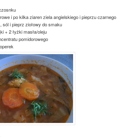
 czosnku
aurowe i po kilka ziaren ziela angielskiego i pieprzu czarnego
 sól i pieprz ziołowy do smaku
ki + 2 łyżki masła/oleju
oncentratu pomidorowego
koperek