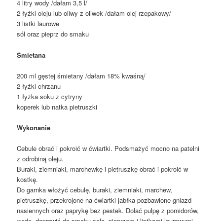
4 litry wody /dałam 3,5 l/
2 łyżki oleju lub oliwy z oliwek /dałam olej rzepakowy/
3 listki laurowe
sól oraz pieprz do smaku
Śmietana
200 ml gęstej śmietany /dałam 18% kwaśną/
2 łyżki chrzanu
1 łyżka soku z cytryny
koperek lub natka pietruszki
Wykonanie
Cebule obrać i pokroić w ćwiartki. Podsmażyć mocno na patelni
z odrobiną oleju.
Buraki, ziemniaki, marchewkę i pietruszkę obrać i pokroić w
kostkę.
Do garnka włożyć cebulę, buraki, ziemniaki, marchew,
pietruszkę, przekrojone na ćwiartki jabłka pozbawione gniazd
nasiennych oraz paprykę bez pestek. Dolać pulpę z pomidorów,
wodę, doprawić do smaku solą, pieprzem i listkami laurowymi.