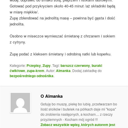
Gotować pod przykryciem około 40-45 minut /aż składniki będą
w miarę miękkie/.
Zupę zblendować na jednolitą masę – powinna być gęsta i dość
jednolita.
Osobno w miseczce wymieszać śmietanę z chrzanem i sokiem
z cytryny.
Zupę podać z kleksem śmietany i odrobiną natki lub koperku.
Kategorie:
Przepisy
,
Zupy
. Tagi:
barszcz czerwony
,
buraki
ćwikłowe
,
zupa-krem
. Autor:
Almanka
. Dodaj zakładkę do
bezpośredniego odnośnika
.
O Almanka
Gotuję bo muszę, piekę bo lubię, przetwarzam bo
ilość słoików i butelek na półkach daje mi "kopa"
do zrobienia następnych, a kocham.... z rzeczy
przyziemnych - Kocham mój ogród !!!
Zobacz wszystkie wpisy, których autorem jest