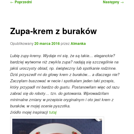
Nawigacja
←
Poprzedni
Następny
→
wpisu
Zupa-krem z buraków
Opublikowany
20 marca 2016
przez
Almanka
Lubię zupy-kremy. Wydaje mi się, że są takie… eleganckie?
bardziej wytworne niż zwykła zupa? nadają się szczególnie na
jakiś uroczysty obiad, np. świąteczny lub spotkanie rodzinne.
Dziś przyszedł mi do głowy krem z buraków… a dlaczego nie?
Zaczęłam buszować w necie i spotkałam jeden taki przepis,
który przypadł mi bardzo do gustu. Postanowiłam więc od razu
zabrać się do roboty… tzn. do gotowania. Wprowadziłam
minimalne zmiany w przepisie oryginalnym i oto jest krem z
buraków, w mojej ocenie pyszotka.
źródło mojej inspiracji
tutaj