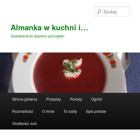
Przeskocz
do
Szuka
tekstu
Almanka w kuchni i…
Gotowanie to dopiero początek!
Główne
Strona główna
Przepisy
Porady
Ogród
menu
Rozmaitości
O mnie
To lubię
Spis potraw
Słodkości Julii