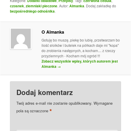
Kategorie:
Dodatki obiadowe
,
Przepisy
. Tagi:
czerwona cebula
,
czosnek
,
ziemniaki pieczone
. Autor:
Almanka
. Dodaj zakładkę do
bezpośredniego odnośnika
.
O Almanka
Gotuję bo muszę, piekę bo lubię, przetwarzam bo
ilość słoików i butelek na półkach daje mi "kopa"
do zrobienia następnych, a kocham.... z rzeczy
przyziemnych - Kocham mój ogród !!!
Zobacz wszystkie wpisy, których autorem jest
Almanka
→
Dodaj komentarz
Twój adres e-mail nie zostanie opublikowany.
Wymagane
*
pola są oznaczone