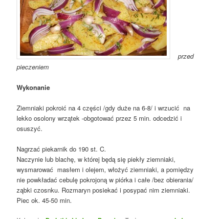
przed
pieczeniem
Wykonanie
Ziemniaki pokroić na 4 części /gdy duże na 6-8/ i wrzucić na
lekko osolony wrzątek -obgotować przez 5 min. odcedzić i
osuszyć.
Nagrzać piekarnik do 190 st. C.
Naczynie lub blachę, w której będą się piekły ziemniaki,
wysmarować masłem i olejem, włożyć ziemniaki, a pomiędzy
nie powkładać cebulę pokrojoną w piórka i całe /bez obierania/
ząbki czosnku. Rozmaryn posiekać i posypać nim ziemniaki.
Piec ok. 45-50 min.