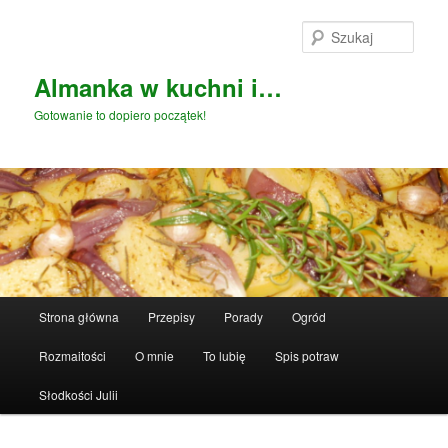
Przeskocz
do
Szuka
tekstu
Almanka w kuchni i…
Gotowanie to dopiero początek!
Główne
Strona główna
Przepisy
Porady
Ogród
menu
Rozmaitości
O mnie
To lubię
Spis potraw
Słodkości Julii