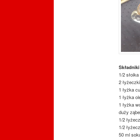
Składniki
1/2 słoika
2 łyżeczk
1 łyżka c
1 łyżka ol
1 łyżka w
duży ząbe
1/2 łyżeczk
1/2 łyżecz
50 ml sok