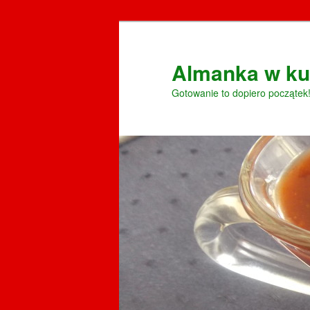
Przeskocz
do
tekstu
Almanka w ku
Gotowanie to dopiero początek