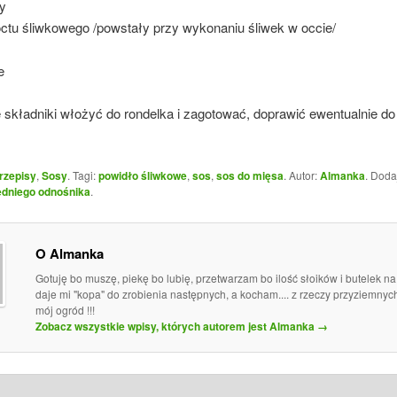
y
octu śliwkowego /powstały przy wykonaniu śliwek w occie/
e
 składniki włożyć do rondelka i zagotować, doprawić ewentualnie d
rzepisy
,
Sosy
. Tagi:
powidło śliwkowe
,
sos
,
sos do mięsa
. Autor:
Almanka
. Doda
dniego odnośnika
.
O Almanka
Gotuję bo muszę, piekę bo lubię, przetwarzam bo ilość słoików i butelek n
daje mi "kopa" do zrobienia następnych, a kocham.... z rzeczy przyziemny
mój ogród !!!
Zobacz wszystkie wpisy, których autorem jest Almanka
→