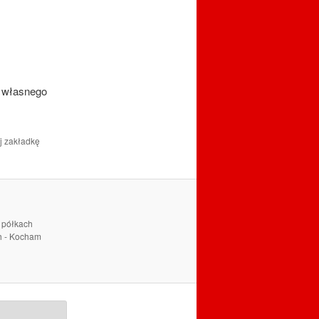
o własnego
j zakładkę
a półkach
ch - Kocham