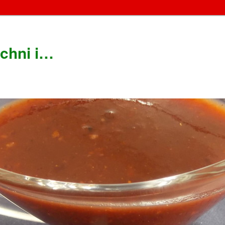
chni i…
!