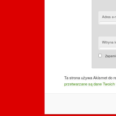
Adres e-
Witryna i
Zapamię
Ta strona używa Akismet do r
przetwarzane są dane Twoich