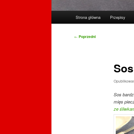
Główne
Strona główna
Przepisy
menu
Nawigacja
←
Poprzedni
wpisu
Sos
Opublikowa
Sos bardzo
mięs piec
ze śliwkam