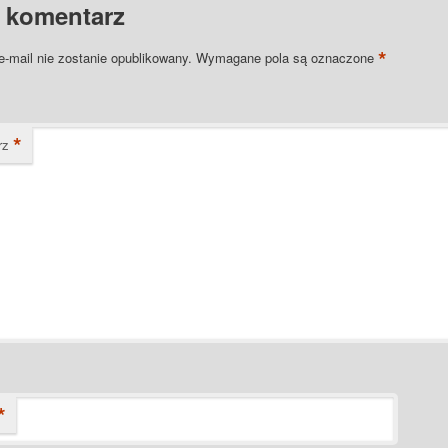
 komentarz
*
e-mail nie zostanie opublikowany.
Wymagane pola są oznaczone
*
rz
*