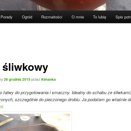
Porady
Ogród
Rozmaitości
O mnie
To lubię
Spis pot
 śliwkowy
ny
26 grudnia 2015
przez
Almanka
 łatwy do przygotowania i smaczny. Idealny do schabu ze śliwkami, 
zonych, szczególnie do pieczonego drobiu. Ja podałam go właśnie 
i.