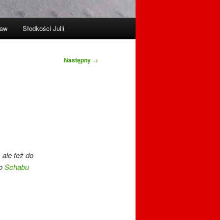
raw
Słodkości Julii
Następny
→
ale też do
do
Schabu