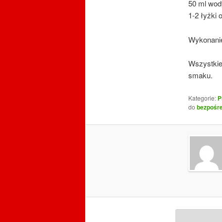
50 ml wod
1-2 łyżki 
Wykonani
Wszystkie
smaku.
Kategorie:
P
do
bezpośre