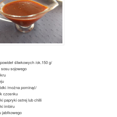
 powideł śliwkowych /ok.150 g/
i sosu sojowego
ukru
eju
ódki /można pominąć/
k czosnku
i papryki ostrej lub chilli
ki imbiru
u jabłkowego