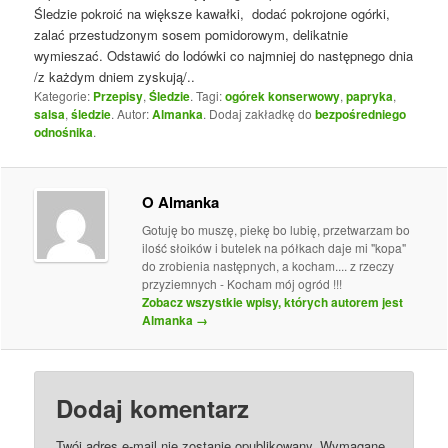
Śledzie pokroić na większe kawałki, dodać pokrojone ogórki,
zalać przestudzonym sosem pomidorowym, delikatnie
wymieszać. Odstawić do lodówki co najmniej do następnego dnia
/z każdym dniem zyskują/..
Kategorie:
Przepisy
,
Śledzie
. Tagi:
ogórek konserwowy
,
papryka
,
salsa
,
śledzie
. Autor:
Almanka
. Dodaj zakładkę do
bezpośredniego
odnośnika
.
O Almanka
Gotuję bo muszę, piekę bo lubię, przetwarzam bo
ilość słoików i butelek na półkach daje mi "kopa"
do zrobienia następnych, a kocham.... z rzeczy
przyziemnych - Kocham mój ogród !!!
Zobacz wszystkie wpisy, których autorem jest
Almanka
→
Dodaj komentarz
Twój adres e-mail nie zostanie opublikowany.
Wymagane