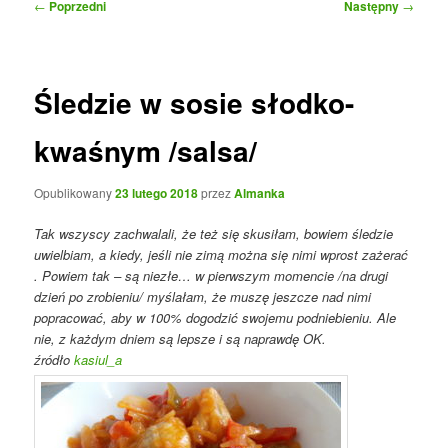
Nawigacja
←
Poprzedni
Następny
→
wpisu
Śledzie w sosie słodko-
kwaśnym /salsa/
Opublikowany
23 lutego 2018
przez
Almanka
Tak wszyscy zachwalali, że też się skusiłam, bowiem śledzie
uwielbiam, a kiedy, jeśli nie zimą można się nimi wprost zażerać
. Powiem tak – są niezłe… w pierwszym momencie /na drugi
dzień po zrobieniu/ myślałam, że muszę jeszcze nad nimi
popracować, aby w 100% dogodzić swojemu podniebieniu. Ale
nie, z każdym dniem są lepsze i są naprawdę OK.
źródło
kasiul_a