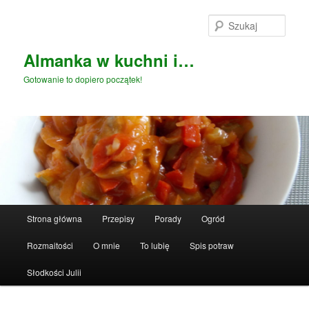
Przeskocz
do
Szuka
tekstu
Almanka w kuchni i…
Gotowanie to dopiero początek!
Główne
Strona główna
Przepisy
Porady
Ogród
menu
Rozmaitości
O mnie
To lubię
Spis potraw
Słodkości Julii