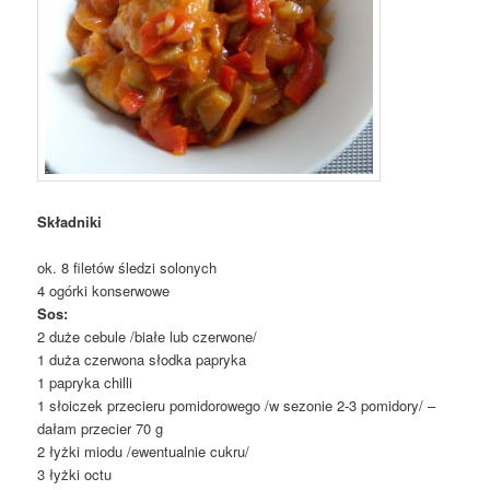
Składniki
ok. 8 filetów śledzi solonych
4 ogórki konserwowe
Sos:
2 duże cebule /białe lub czerwone/
1 duża czerwona słodka papryka
1 papryka chilli
1 słoiczek przecieru pomidorowego /w sezonie 2-3 pomidory/ –
dałam przecier 70 g
2 łyżki miodu /ewentualnie cukru/
3 łyżki octu