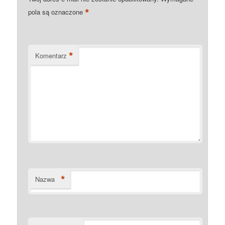
*
pola są oznaczone
*
Komentarz
*
Nazwa