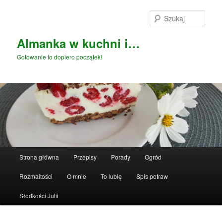
Przeskocz
do
Szuka
tekstu
Almanka w kuchni i…
Gotowanie to dopiero początek!
Główne
Strona główna
Przepisy
Porady
Ogród
menu
Rozmaitości
O mnie
To lubię
Spis potraw
Słodkości Julii