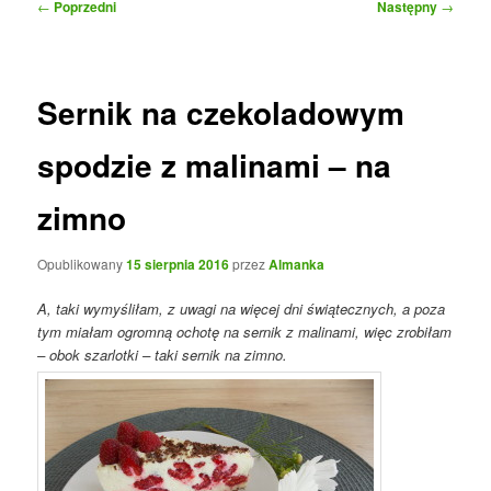
Nawigacja
←
Poprzedni
Następny
→
wpisu
Sernik na czekoladowym
spodzie z malinami – na
zimno
Opublikowany
15 sierpnia 2016
przez
Almanka
A, taki
wymyśliłam, z uwagi na więcej dni świątecznych, a poza
tym miałam ogromną ochotę na sernik z malinami, więc zrobiłam
– obok szarlotki – taki sernik na zimno.