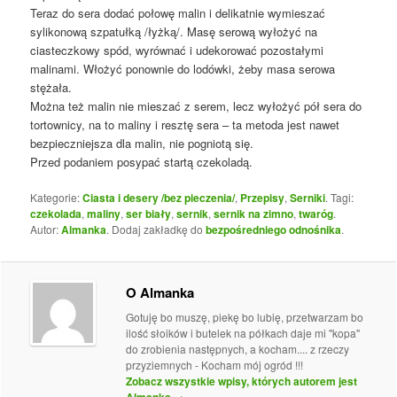
Teraz do sera dodać połowę malin i delikatnie wymieszać
sylikonową szpatułką /łyżką/. Masę serową wyłożyć na
ciasteczkowy spód, wyrównać i udekorować pozostałymi
malinami. Włożyć ponownie do lodówki, żeby masa serowa
stężała.
Można też malin nie mieszać z serem, lecz wyłożyć pół sera do
tortownicy, na to maliny i resztę sera – ta metoda jest nawet
bezpieczniejsza dla malin, nie pogniotą się.
Przed podaniem posypać startą czekoladą.
Kategorie:
Ciasta i desery /bez pieczenia/
,
Przepisy
,
Serniki
. Tagi:
czekolada
,
maliny
,
ser biały
,
sernik
,
sernik na zimno
,
twaróg
.
Autor:
Almanka
. Dodaj zakładkę do
bezpośredniego odnośnika
.
O Almanka
Gotuję bo muszę, piekę bo lubię, przetwarzam bo
ilość słoików i butelek na półkach daje mi "kopa"
do zrobienia następnych, a kocham.... z rzeczy
przyziemnych - Kocham mój ogród !!!
Zobacz wszystkie wpisy, których autorem jest
Almanka
→