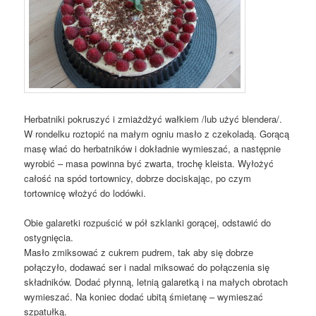
Herbatniki pokruszyć i zmiażdżyć wałkiem /lub użyć blendera/.
W rondelku roztopić na małym ogniu masło z czekoladą. Gorącą
masę wlać do herbatników i dokładnie wymieszać, a następnie
wyrobić – masa powinna być zwarta, trochę kleista. Wyłożyć
całość na spód tortownicy, dobrze dociskając, po czym
tortownicę włożyć do lodówki.
Obie galaretki rozpuścić w pół szklanki gorącej, odstawić do
ostygnięcia.
Masło zmiksować z cukrem pudrem, tak aby się dobrze
połączyło, dodawać ser i nadal miksować do połączenia się
składników. Dodać płynną, letnią galaretką i na małych obrotach
wymieszać. Na koniec dodać ubitą śmietanę – wymieszać
szpatułką.