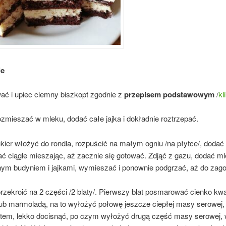
ie
ać i upiec ciemny biszkopt zgodnie z
przepisem podstawowym
/
kl
zmieszać w mleku, dodać całe jajka i dokładnie roztrzepać.
kier włożyć do rondla, rozpuścić na małym ogniu /na płytce/, dodać 
ć ciągle mieszając, aż zacznie się gotować. Zdjąć z gazu, dodać ml
nym budyniem i jajkami, wymieszać i ponownie podgrzać, aż do zago
przekroić na 2 części /2 blaty/. Pierwszy blat posmarować cienko k
b marmoladą, na to wyłożyć połowę jeszcze ciepłej masy serowej,
atem, lekko docisnąć, po czym wyłożyć drugą część masy serowej,