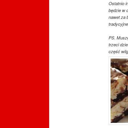
Ostatnio 
będzie w 
nawet za 
tradycyjn
PS. Muszę
trzeci dzi
część wilg