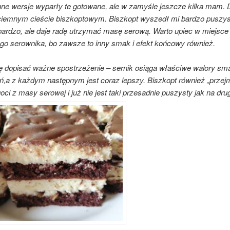
inne wersje wyparły te gotowane, ale w zamyśle jeszcze kilka mam. 
ciemnym cieście biszkoptowym. Biszkopt wyszedł mi bardzo puszy
bardzo, ale daje radę utrzymać masę serową. Warto upiec w miejsce
ego serownika, bo zawsze to inny smak i efekt końcowy również.
 dopisać ważne spostrzeżenie – sernik osiąga właściwe walory s
eń,a z każdym następnym jest coraz lepszy. Biszkopt również „przej
oci z masy serowej i już nie jest taki przesadnie puszysty jak na drug