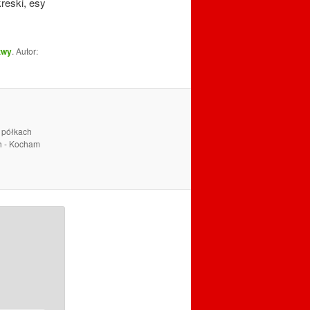
reski, esy
twy
. Autor:
a półkach
ch - Kocham