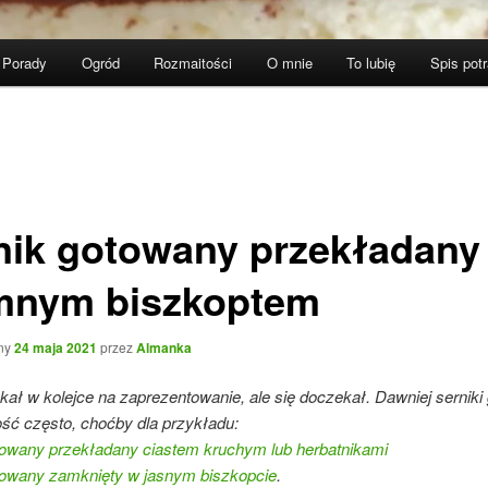
Porady
Ogród
Rozmaitości
O mnie
To lubię
Spis pot
nik gotowany przekładany
mnym biszkoptem
ny
24 maja 2021
przez
Almanka
ał w kolejce na zaprezentowanie, ale się doczekał. Dawniej sernik
ość często, choćby dla przykładu:
towany przekładany ciastem kruchym lub herbatnikami
towany zamknięty w jasnym biszkopcie
.