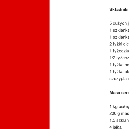
Składniki
5 dużych j
1 szklank
1 szklanka
2 łyżki c
1 łyżeczk
1/2 łyżec
1 łyżka oc
1 łyżka ol
szczypta s
Masa ser
1 kg białe
200 g mas
1,5 szklan
4 jajka