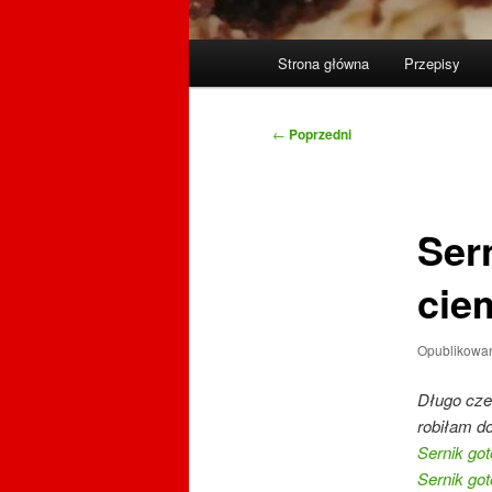
Główne
Strona główna
Przepisy
menu
Nawigacja
←
Poprzedni
wpisu
Ser
cie
Opublikowa
Długo czek
robiłam d
Sernik go
Sernik go