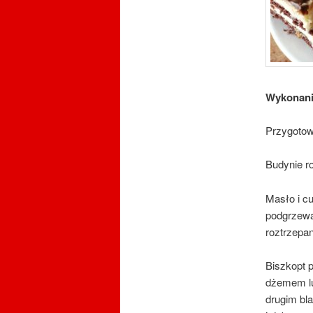
Wykonan
Przygotow
Budynie ro
Masło i cu
podgrzewa
roztrzepa
Biszkopt 
dżemem lu
drugim bl