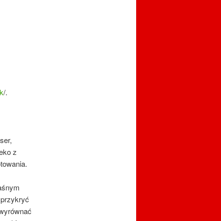
ik
/.
ser,
eko z
towania.
waśnym
 przykryć
 wyrównać