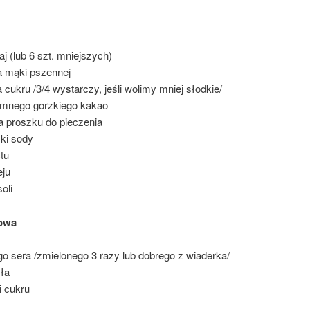
aj (lub 6 szt. mniejszych)
a mąki pszennej
 cukru /3/4 wystarczy, jeśli wolimy mniej słodkie/
iemnego gorzkiego kakao
a proszku do pieczenia
zki sody
tu
eju
oli
owa
go sera /zmielonego 3 razy lub dobrego z wiaderka/
ła
i cukru