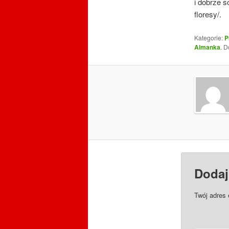
i dobrze 
floresy/.
Kategorie:
P
Almanka
. 
Dodaj
Twój adres 