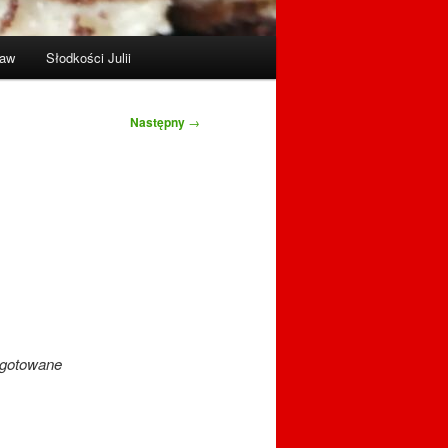
raw
Słodkości Julii
Następny
→
i gotowane