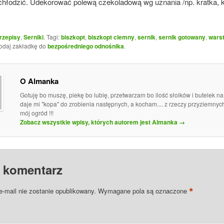
schłodzić. Udekorować polewą czekoladową wg uznania /np. kratka, k
rzepisy
,
Serniki
. Tagi:
biszkopt
,
biszkopt ciemny
,
sernik
,
sernik gotowany
,
wars
Dodaj zakładkę do
bezpośredniego odnośnika
.
O Almanka
Gotuję bo muszę, piekę bo lubię, przetwarzam bo ilość słoików i butelek n
daje mi "kopa" do zrobienia następnych, a kocham.... z rzeczy przyziemny
mój ogród !!!
Zobacz wszystkie wpisy, których autorem jest Almanka
→
 komentarz
*
e-mail nie zostanie opublikowany.
Wymagane pola są oznaczone