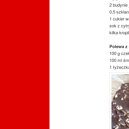
2 budynie 
0,5 szklan
1 cukier w
sok z cytr
kilka krop
Polewa z 
100 g czek
100 ml śm
1 łyżeczk