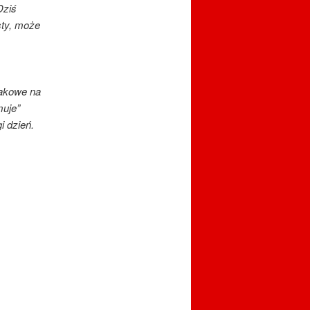
Dziś
sty, może
makowe na
muje”
i dzień.