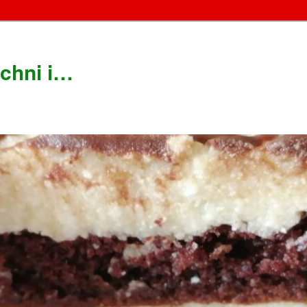
chni i…
!