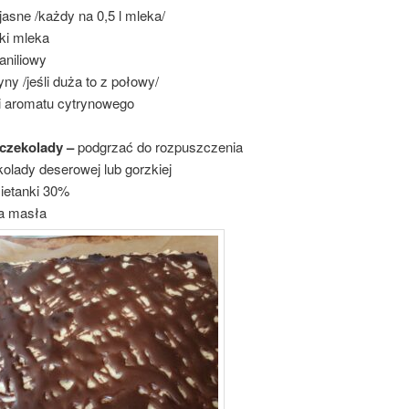
jasne /każdy na 0,5 l mleka/
ki mleka
aniliowy
yny /jeśli duża to z połowy/
li aromatu cytrynowego
czekolady –
podgrzać do rozpuszczenia
olady deserowej lub gorzkiej
ietanki 30%
a masła