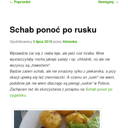
Nawigacja
←
Poprzedni
Następny
→
wpisu
Schab ponoć po rusku
Opublikowany
3 lipca 2016
przez
Almanka
Wprawdzie żar się z nieba leje, ale jeść coś trzeba. Mnie
wystarczyłaby micha jakiejś sałaty i np. chłodnik, no ale nie
wszyscy są „trawożerni”.
Będzie zatem schab, ale nie smażony tylko z piekarnika, a przy
okazji upieką się też ziemniaczki. A czemu on „ruski” nie wiem,
podobnie jak nie wiem dlaczego są pierogi „ruskie” w Polsce.
Zachęcam też do skorzystania z przepisu na
Schab ponoć po
cygańsku
.