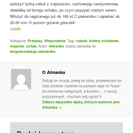
położyć łyżkę cebuli z majonezem, zachowując centymetrową
obwódkę od brzegu schabu, po czym posypać startym serem.
Włożyć do nagrzanego już do 180 st.C piekarnika i zapiekać ok.
20-30 min./II poziom grzanie góra-dół/.
źródło
Kategorie:
Przepisy
,
Wieprzowina
. Tagi:
cebula
,
kotlety schabowe
,
majonez
,
schab
. Autor:
Almanka
. Dodaj zakładkę do
bezpośredniego odnośnika
.
O Almanka
Gotuję bo muszę, piekę bo lubię, przetwarzam bo
ilość słoików i butelek na półkach daje mi "kopa"
do zrobienia następnych, a kocham.... z rzeczy
przyziemnych - Kocham mój ogród !!!
Zobacz wszystkie wpisy, których autorem jest
Almanka
→