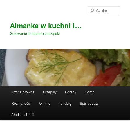
Przeskocz
do
Szuka
tekstu
Almanka w kuchni i…
Gotowanie to dopiero początek!
Główne
Strona główna
Przepisy
Porady
Ogród
menu
Rozmaitości
O mnie
To lubię
Spis potraw
Słodkości Julii