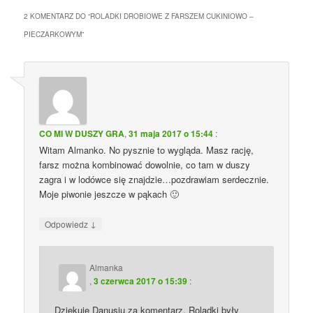
2 KOMENTARZ DO “
ROLADKI DROBIOWE Z FARSZEM CUKINIOWO –
PIECZARKOWYM
”
CO MI W DUSZY GRA
,
31 maja 2017 o 15:44
:
Witam Almanko. No pysznie to wygląda. Masz rację,
farsz można kombinować dowolnie, co tam w duszy
zagra i w lodówce się znajdzie…pozdrawiam serdecznie.
Moje piwonie jeszcze w pąkach 🙂
↓
Odpowiedz
Almanka
,
3 czerwca 2017 o 15:39
:
Dziękuję Danusiu za komentarz. Roladki były