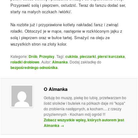
Przyprawić solą i pieprzem, ostudzić. Teraz do farszu dodać ser,
starty na małych oczkach /wiórki/.
Na rozbite już i przyprawione kotlety nakładać farsz i zwinąć
roladki. Obtoczyć je w mące, następnie w rozkłóconym jajku z
solą i pieprzem oraz w bułce tartej. Smażyć na oleju ze
wszystkich stron na złoty kolor.
Kategorie:
Drób
,
Przepisy
. Tagi:
cukinia
,
pieczarki
,
piersi kurczaka
,
roladki drobiowe
. Autor:
Almanka
. Dodaj zakładkę do
bezpośredniego odnośnika
.
O Almanka
Gotuję bo muszę, piekę bo lubię, przetwarzam bo
ilość słoików i butelek na półkach daje mi "kopa"
do zrobienia następnych, a kocham.... z rzeczy
przyziemnych - Kocham mój ogród !!!
Zobacz wszystkie wpisy, których autorem jest
Almanka
→