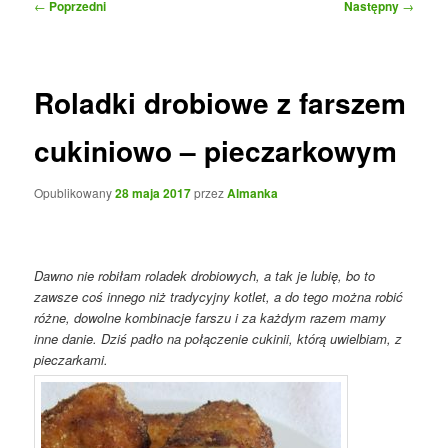
Nawigacja
←
Poprzedni
Następny
→
wpisu
Roladki drobiowe z farszem
cukiniowo – pieczarkowym
Opublikowany
28 maja 2017
przez
Almanka
Dawno nie robiłam roladek drobiowych, a tak je lubię, bo to
zawsze coś innego niż tradycyjny kotlet, a do tego można robić
różne, dowolne kombinacje farszu i za każdym razem mamy
inne danie. Dziś padło na połączenie cukinii, którą uwielbiam, z
pieczarkami.