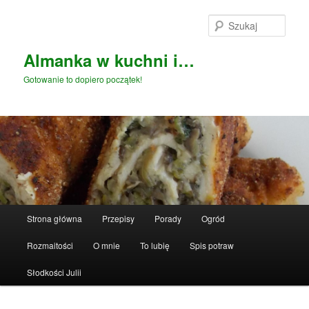
Przeskocz
do
Szuka
tekstu
Almanka w kuchni i…
Gotowanie to dopiero początek!
Główne
Strona główna
Przepisy
Porady
Ogród
menu
Rozmaitości
O mnie
To lubię
Spis potraw
Słodkości Julii