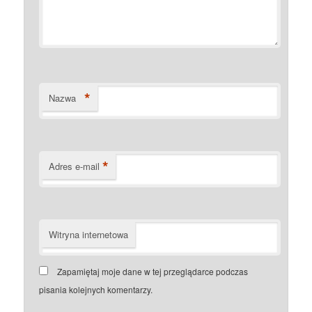
*
Nazwa
*
Adres e-mail
Witryna internetowa
Zapamiętaj moje dane w tej przeglądarce podczas
pisania kolejnych komentarzy.