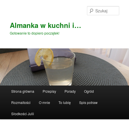
Przeskocz
do
Szuka
tekstu
Almanka w kuchni i…
Gotowanie to dopiero początek!
Główne
Strona główna
Przepisy
Porady
Ogród
menu
Rozmaitości
O mnie
To lubię
Spis potraw
Słodkości Julii