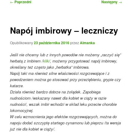
Nawigacja
←
Poprzedni
Następny
→
wpisu
Napój imbirowy – leczniczy
Opublikowany
23 października 2016
przez
Almanka
Jeśli nie chcemy lub z innych powodów nie możemy „raczyć się”
herbatą z imbirem /
klik
/, możemy przygotować napój imbirowy,
określany też często jako „herbatka” imbirowa.
Napój taki ma również silne właściwości rozgrzewające i z
powodzeniem można go stosować przy przeziębieniu, grypie czy
katarze.
Działa również bardzo dobrze na żołądek. Zapobiega
nudnościom /wskazany nawet dla kobiet w ciąży w razie
nudności/, wszak imbir wchodzi w skład leku przeciw chorobie
lokomocyjnej.
W celu wzmocnienia jego efektów rozgrzewających, można do
napoju dodać szczyptę startego cynamonu lub pieprzu /ta wersja
już nie dla kobiet w ciąży/.