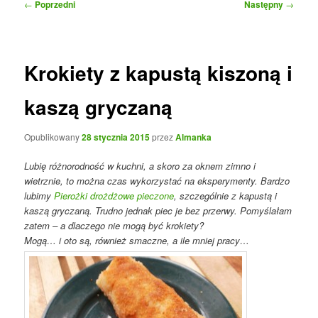
Nawigacja
←
Poprzedni
Następny
→
wpisu
Krokiety z kapustą kiszoną i
kaszą gryczaną
Opublikowany
28 stycznia 2015
przez
Almanka
Lubię różnorodność w kuchni, a skoro za oknem zimno i
wietrznie, to można czas wykorzystać na eksperymenty. Bardzo
lubimy
Pierożki drożdżowe pieczone
, szczególnie z kapustą i
kaszą gryczaną. Trudno jednak piec je bez przerwy. Pomyślałam
zatem – a dlaczego nie mogą być krokiety?
Mogą… i oto są, również smaczne, a ile mniej pracy…