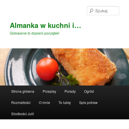
Przeskocz
do
Szuka
tekstu
Almanka w kuchni i…
Gotowanie to dopiero początek!
Główne
Strona główna
Przepisy
Porady
Ogród
menu
Rozmaitości
O mnie
To lubię
Spis potraw
Słodkości Julii