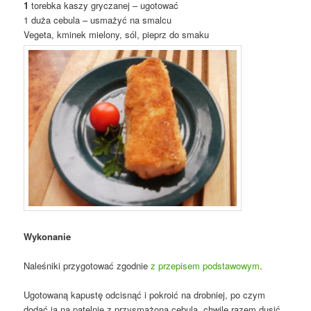
1
torebka kaszy gryczanej – ugotować
1 duża cebula – usmażyć na smalcu
Vegeta, kminek mielony, sól, pieprz do smaku
Wykonanie
Naleśniki przygotować zgodnie
z przepisem podstawowym
.
Ugotowaną kapustę odcisnąć i pokroić na drobniej, po czym
dodać ją na patelnię z przysmażoną cebulą, chwilę razem dusić,