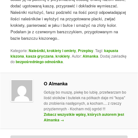
dodać ugotowaną kaszę, przyprawić i dokładnie wymieszać.
Naleśniki rozłożyć, farsz podzielić na ilość porcji odpowiadającej
ilości naleśników i wyłożyć na przygotowane placki, zwijać
krokiety, panierować w jaku i bułce i smażyć na złoty kolor.
Podałam je z czerwonym barszczykiem, przygotowanym na
bazie barszczu kiszonego..
Kategorie:
Naleśniki, krokiety i omlety
,
Przepisy
. Tagi:
kapusta
kiszona
,
kasza gryczana
,
krokiety
. Autor:
Almanka
. Dodaj zakładkę
do
bezpośredniego odnośnika
.
O Almanka
Gotuję bo muszę, piekę bo lubię, przetwarzam bo
ilość słoików i butelek na półkach daje mi "kopa"
do zrobienia następnych, a kocham.... z rzeczy
przyziemnych - Kocham mój ogród !!!
Zobacz wszystkie wpisy, których autorem jest
Almanka
→