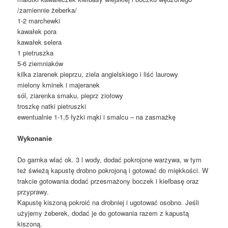
/zamiennie żeberka/
1-2 marchewki
kawałek pora
kawałek selera
1 pietruszka
5-6 ziemniaków
kilka ziarenek pieprzu, ziela angielskiego i liść laurowy
mielony kminek i majeranek
sól, ziarenka smaku, pieprz ziołowy
troszkę natki pietruszki
ewentualnie 1-1,5 łyżki mąki i smalcu – na zasmażkę
Wykonanie
Do garnka wlać ok. 3 l wody, dodać pokrojone warzywa, w tym
też świeżą kapustę drobno pokrojoną i gotować do miękkości. W
trakcie gotowania dodać przesmażony boczek i kiełbasę oraz
przyprawy.
Kapustę kiszoną pokroić na drobniej i ugotować osobno. Jeśli
użyjemy żeberek, dodać je do gotowania razem z kapustą
kiszoną.