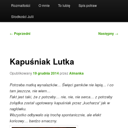
Rozmaitości
O mnie
To lubię
Spis potraw
Słodkości Julii
Nawigacja
←
Poprzedni
Następny
→
wpisu
Kapuśniak Lutka
Opublikowany
19 grudnia 2014
przez
Almanka
Potrzeba matką wynalazków… Święci garnków nie lepią… i co
tam jeszcze, nie wiem…
Fakt jest taki, że z potrzeby… nie, nie, nie serca… z potrzeby
żołądka został ugotowany kapuśniak przez „kucharza” jak w
nagłówku.
Wszystko odbywało się trochę spontanicznie, ale efekt
końcowy… bardzo smaczny.