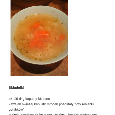
Składniki
ok. 25 dkg kapusty kiszonej
kawałek świeżej kapusty /środek pozostały przy robieniu
gołąbków/
malutki kawałeczek kiełbasy wiejskiej i boczku wędzonego