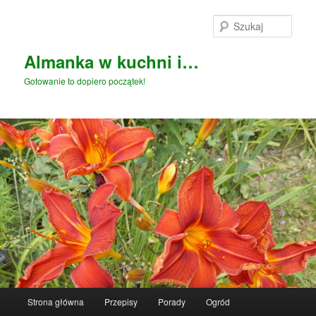
Przeskocz
do
Szuka
tekstu
Almanka w kuchni i…
Gotowanie to dopiero początek!
Główne
Strona główna
Przepisy
Porady
Ogród
menu