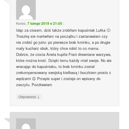
Koroo
,
7 lutego 2019 o 21:05
:
Idąc za ciosem, dziś także zrobiłam kapuśniak Lutka 🙂
Troszkę sie martwiłam na początku i zastanawiam czy
nie zrobić go jutro: po pierwsze brak kminku, a po drugie
mały kucharz obok, który chce robić to co mama.
Dobrze, że ciocia Aneta kupiła Frani drewniane warzywa,
które można kroić. Dzięki temu każdy miał swoje. No ale
wracając do kapuśniaku, to brak kminku został
zrekompensowany swojską kiełbasą i boczkiem prosto z
wędzarni 😉 Przepis super i zostaje on wpisany do
zeszytu. Pozdrawiam
↓
Odpowiedz