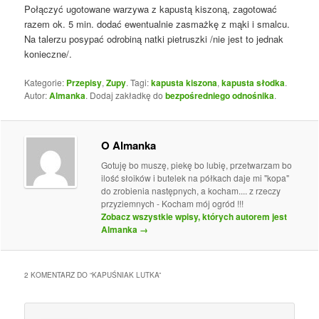
Połączyć ugotowane warzywa z kapustą kiszoną, zagotować
razem ok. 5 min. dodać ewentualnie zasmażkę z mąki i smalcu.
Na talerzu posypać odrobiną natki pietruszki /nie jest to jednak
konieczne/.
Kategorie:
Przepisy
,
Zupy
. Tagi:
kapusta kiszona
,
kapusta słodka
.
Autor:
Almanka
. Dodaj zakładkę do
bezpośredniego odnośnika
.
O Almanka
Gotuję bo muszę, piekę bo lubię, przetwarzam bo
ilość słoików i butelek na półkach daje mi "kopa"
do zrobienia następnych, a kocham.... z rzeczy
przyziemnych - Kocham mój ogród !!!
Zobacz wszystkie wpisy, których autorem jest
Almanka
→
2 KOMENTARZ DO “
KAPUŚNIAK LUTKA
”