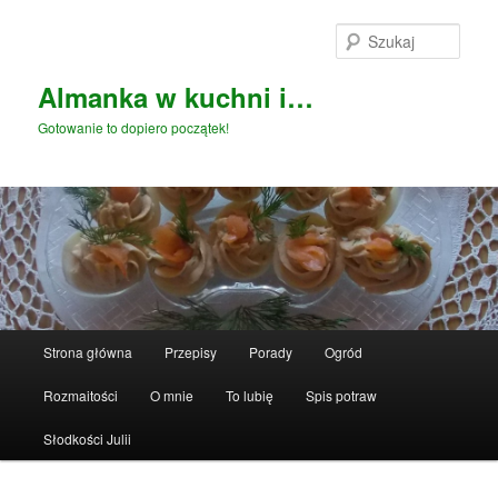
Przeskocz
do
Szuka
tekstu
Almanka w kuchni i…
Gotowanie to dopiero początek!
Główne
Strona główna
Przepisy
Porady
Ogród
menu
Rozmaitości
O mnie
To lubię
Spis potraw
Słodkości Julii