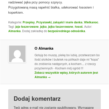
nadziewać jajka przy pomocy szprycy.
Przygotowaną masą napełnić białka, udekorować łososiem i
koperkiem.
Kategorie:
Przepisy
,
Przystawki, zakąski i małe danka
,
Wielkanoc
.
Tagi:
jaja faszerowane
,
jajka
,
jajka faszerowane
,
łosoś
. Autor:
Almanka
. Dodaj zakładkę do
bezpośredniego odnośnika
.
O Almanka
Gotuję bo muszę, piekę bo lubię, przetwarzam bo
ilość słoików i butelek na półkach daje mi "kopa"
do zrobienia następnych, a kocham.... z rzeczy
przyziemnych - Kocham mój ogród !!!
Zobacz wszystkie wpisy, których autorem jest
Almanka
→
Dodaj komentarz
Twój adres e-mail nie zostanie opublikowany.
Wymagane