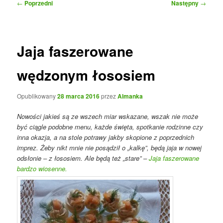
Nawigacja
←
Poprzedni
Następny
→
wpisu
Jaja faszerowane
wędzonym łososiem
Opublikowany
28 marca 2016
przez
Almanka
Nowości jakieś są ze wszech miar wskazane, wszak nie może
być ciągle podobne menu, każde święta, spotkanie rodzinne czy
inna okazja, a na stole potrawy jakby skopione z poprzednich
imprez. Żeby nikt mnie nie posądził o „kalkę”, będą jaja w nowej
odsłonie – z łososiem. Ale będą też „stare” –
Jaja faszerowane
bardzo wiosenne.