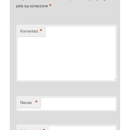
*
pola są oznaczone
*
Komentarz
*
Nazwa