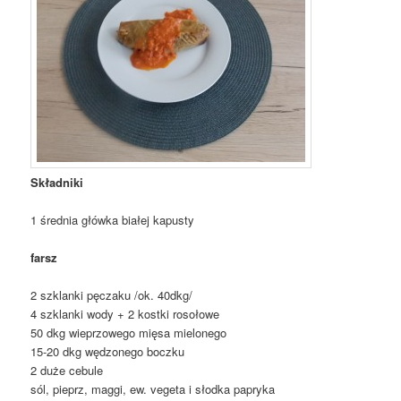
Składniki
1 średnia główka białej kapusty
farsz
2 szklanki pęczaku /ok. 40dkg/
4 szklanki wody + 2 kostki rosołowe
50 dkg wieprzowego mięsa mielonego
15-20 dkg wędzonego boczku
2 duże cebule
sól, pieprz, maggi, ew. vegeta i słodka papryka