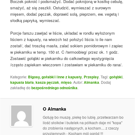
Boczek pokroić i podsmażyć. Dodać pokrojoną w kostkę cebulę,
smażyć, aż się zeszkli. Ostudzić, wymieszać z surowym
mięsem, dodać pęczak, doprawić solą, pieprzem, ew. vegetą i
słodką papryką, wymieszać.
Porcje farszu zawijać w liście, układać w rondlu wyłożonym
liściem z kapusty, na wierzch też położyć liścia /o ile nam
został/, dać troszkę masła, zalać sokiem pomidorowym i zapiec
w piekarniku w temp. 150 st. C /termoobieg/ przez ok. 1 godz.
Zostawić gołąbki w piekarniku do całkowitego wystygnięcia
/często zapiekam wieczorem i zostawiam w piekarniku do rana/.
Kategorie:
Bigosy, gołabki i inne z kapusty
,
Przepisy
. Tagi:
gołąbki
,
kapusta biała
,
kasza pęczak
,
mięso
. Autor:
Almanka
. Dodaj
zakładkę do
bezpośredniego odnośnika
.
O Almanka
Gotuję bo muszę, piekę bo lubię, przetwarzam bo
ilość słoików i butelek na półkach daje mi "kopa"
do zrobienia następnych, a kocham.... z rzeczy
przyziemnych - Kocham mój ogród !!!