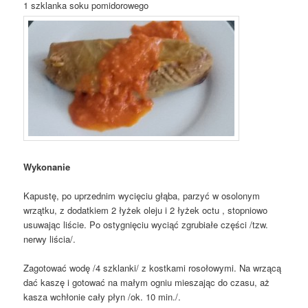
1 szklanka soku pomidorowego
Wykonanie
Kapustę, po uprzednim wycięciu głąba, parzyć w osolonym
wrzątku, z dodatkiem 2 łyżek oleju i 2 łyżek octu , stopniowo
usuwając liście. Po ostygnięciu wyciąć zgrubiałe części /tzw.
nerwy liścia/.
Zagotować wodę /4 szklanki/ z kostkami rosołowymi. Na wrzącą
dać kaszę i gotować na małym ogniu mieszając do czasu, aż
kasza wchłonie cały płyn /ok. 10 min./.