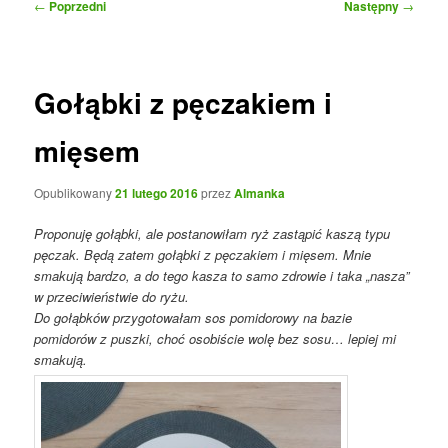
Nawigacja
←
Poprzedni
Następny
→
wpisu
Gołąbki z pęczakiem i
mięsem
Opublikowany
21 lutego 2016
przez
Almanka
Proponuję gołąbki, ale postanowiłam ryż zastąpić kaszą typu
pęczak. Będą zatem gołąbki z pęczakiem i mięsem. Mnie
smakują bardzo, a do tego kasza to samo zdrowie i taka „nasza”
w przeciwieństwie do ryżu.
Do gołąbków przygotowałam sos pomidorowy na bazie
pomidorów z puszki, choć osobiście wolę bez sosu… lepiej mi
smakują.