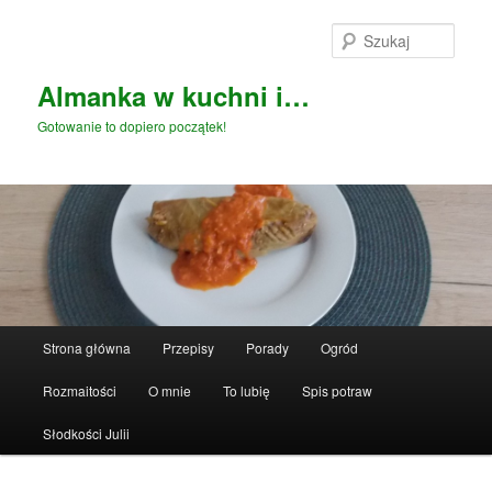
Przeskocz
do
Szuka
tekstu
Almanka w kuchni i…
Gotowanie to dopiero początek!
Główne
Strona główna
Przepisy
Porady
Ogród
menu
Rozmaitości
O mnie
To lubię
Spis potraw
Słodkości Julii