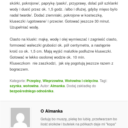
skórki, pokrojone/, paprykę /paski/, przyprawy, dolać pół szklanki
wody i dusić przez ok. 1,5 godz. /albo i dłużej, gdyby mięso było
nadal twarde/. Dodać ziemniaki, pokrojone w kosteczkę,
kluseczki /ugotowane/ i przecier. Gotować jeszcze 30 minut.
Uzupełniać wodę.
Ciasto na kluski: mąkę, wodę i olej wymieszać i zagnieść ciasto,
formować wałeczki grubości ok. pół centymetra, a następnie
kroić co ok. 1,5 cm. Mają wyjść malutkie podłużne kluseczki.
Gotować w lekko osolonej wodzie ok. 10 min.
Kluseczkom nie zaszkodzi, jak się pogotują jeszcze razem z
bograczem.
Kategorie:
Przepisy
,
Wieprzowina
,
Wołowina i cielęcina
. Tagi:
szynka
,
wołowina
. Autor:
Almanka
. Dodaj zakładkę do
bezpośredniego odnośnika
.
O Almanka
Gotuję bo muszę, piekę bo lubię, przetwarzam bo
ilość słoików i butelek na półkach daje mi "kopa"