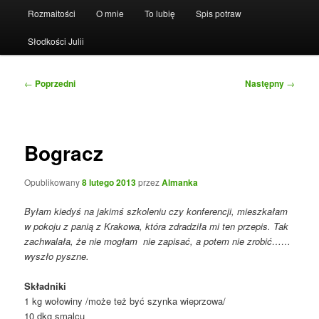
Rozmaitości
O mnie
To lubię
Spis potraw
Słodkości Julii
Nawigacja
←
Poprzedni
Następny
→
wpisu
Bogracz
Opublikowany
8 lutego 2013
przez
Almanka
Byłam kiedyś na jakimś szkoleniu czy konferencji, mieszkałam
w pokoju z panią z Krakowa, która zdradziła mi ten przepis. Tak
zachwalała, że nie mogłam nie zapisać, a potem nie zrobić……
wyszło pyszne.
Składniki
1 kg wołowiny /może też być szynka wieprzowa/
10 dkg smalcu