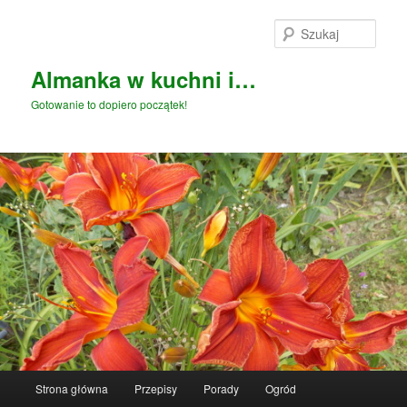
Przeskocz
do
Szuka
tekstu
Almanka w kuchni i…
Gotowanie to dopiero początek!
Główne
Strona główna
Przepisy
Porady
Ogród
menu