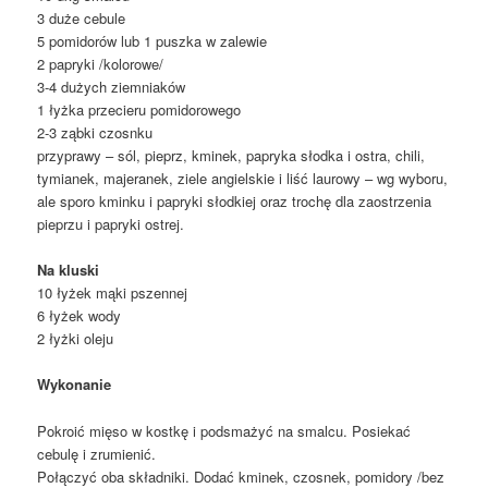
3 duże cebule
5 pomidorów lub 1 puszka w zalewie
2 papryki /kolorowe/
3-4 dużych ziemniaków
1 łyżka przecieru pomidorowego
2-3 ząbki czosnku
przyprawy – sól, pieprz, kminek, papryka słodka i ostra, chili,
tymianek, majeranek, ziele angielskie i liść laurowy – wg wyboru,
ale sporo kminku i papryki słodkiej oraz trochę dla zaostrzenia
pieprzu i papryki ostrej.
Na kluski
10 łyżek mąki pszennej
6 łyżek wody
2 łyżki oleju
Wykonanie
Pokroić mięso w kostkę i podsmażyć na smalcu. Posiekać
cebulę i zrumienić.
Połączyć oba składniki. Dodać kminek, czosnek, pomidory /bez