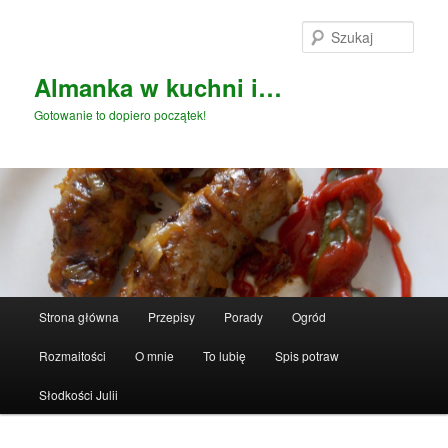
Przeskocz
do
Szuka
tekstu
Almanka w kuchni i…
Gotowanie to dopiero początek!
Główne
Strona główna
Przepisy
Porady
Ogród
menu
Rozmaitości
O mnie
To lubię
Spis potraw
Słodkości Julii