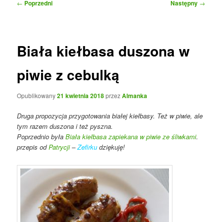
Nawigacja
←
Poprzedni
Następny
→
wpisu
Biała kiełbasa duszona w
piwie z cebulką
Opublikowany
21 kwietnia 2018
przez
Almanka
Druga propozycja przygotowania białej kiełbasy. Też w piwie, ale
tym razem duszona i też pyszna.
Poprzednio była
Biała kiełbasa zapiekana w piwie ze śliwkami
.
przepis od
Patrycji
–
Zefirku
dziękuję!