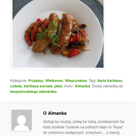
Kategorie:
Przepisy
,
Wielkanoc
,
Wieprzowina
. Tagi:
biała kiełbasa
,
cebula
,
kiełbasa surowa
,
piwo
. Autor:
Almanka
. Dodaj zakładkę do
bezpośredniego odnośnika
.
O Almanka
Gotuję bo muszę, piekę bo lubię, przetwarzam bo
ilość słoików i butelek na półkach daje mi "kopa"
do zrobienia następnych, a kocham.... z rzeczy