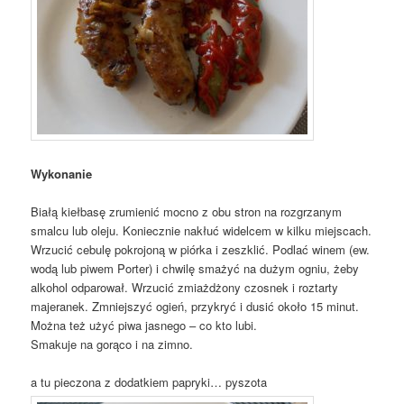
Wykonanie
Białą kiełbasę zrumienić mocno z obu stron na rozgrzanym
smalcu lub oleju. Koniecznie nakłuć widelcem w kilku miejscach.
Wrzucić cebulę pokrojoną w piórka i zeszklić. Podlać winem (ew.
wodą lub piwem Porter) i chwilę smażyć na dużym ogniu, żeby
alkohol odparował. Wrzucić zmiażdżony czosnek i roztarty
majeranek. Zmniejszyć ogień, przykryć i dusić około 15 minut.
Można też użyć piwa jasnego – co kto lubi.
Smakuje na gorąco i na zimno.
a tu pieczona z dodatkiem papryki… pyszota