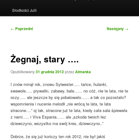
Słodkości Julii
Nawigacja
←
Poprzedni
Następny
→
wpisu
Żegnaj, stary ….
Opublikowany
31 grudnia 2012
przez
Almanka
I znów minął rok, znowu Sylwester….. tańce, hulanki,
swawole….. prywatki, zabawy, bale…… no cóż, nie te lata, nie te
oczy….. ale jeszcze by się pobalowało…… a tak co pozostało?
wspomnienia i nucenie melodii „nie wrócą te lata, te lata
stracone….” oj tak, stracone już te lata, kiedy cała sala śpiewała
z nami….. i Viva Espania…… ale „szkoda twoich łez
dziewczyno, wszystko ma swój kres, dziewczyno..”
Dobrze, że się już kończy ten rok 2012, nie był jakiś