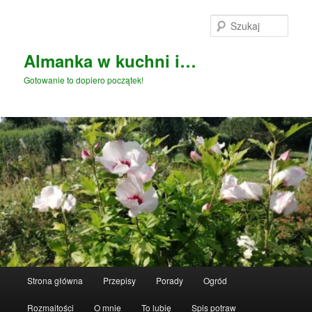
Przeskocz
do
Szuka
tekstu
Almanka w kuchni i…
Gotowanie to dopiero początek!
Główne
Strona główna
Przepisy
Porady
Ogród
menu
Rozmaitości
O mnie
To lubię
Spis potraw