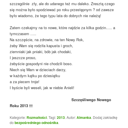
szczególnie zły, ale do udanego też mu daleko. Zresztą czego
się można było spodziewać po roku przestępnym ? od zawsze
było wiadomo, że tego typu lata do dobrych nie należą!
Zatem czekajmy na to nowe, które najdzie za kilka godzin….. a
tymczasem …..
Na szczęście, na zdrowie, na ten Nowy Rok,
żeby Wam się rodziła kapusta i groch,
ziemniaki jak pniaki, bób jak chodaki,
I jeszcze proso,
żebyście gospodyni nie chodzili boso.
Niech się Wam w dzieciach darzy,
w każdym kątku po dziesiątku
a za piecem troje!
I byście byli weseli, jak w niebie Anieli!
Szczęśliwego Nowego
Roku 2013 !!!
Kategorie:
Rozmaitości
. Tagi:
2013
. Autor:
Almanka
. Dodaj zakładkę
do
bezpośredniego odnośnika
.