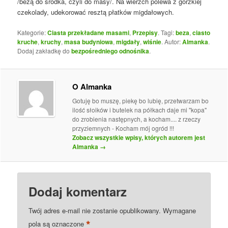
/bezą do środka, czyli do masy/. Na wierzch polewa z gorzkiej
czekolady, udekorować resztą płatków migdałowych.
Kategorie:
Ciasta przekładane masami
,
Przepisy
. Tagi:
beza
,
ciasto
kruche
,
kruchy
,
masa budyniowa
,
migdały
,
wiśnie
. Autor:
Almanka
.
Dodaj zakładkę do
bezpośredniego odnośnika
.
O Almanka
Gotuję bo muszę, piekę bo lubię, przetwarzam bo
ilość słoików i butelek na półkach daje mi "kopa"
do zrobienia następnych, a kocham.... z rzeczy
przyziemnych - Kocham mój ogród !!!
Zobacz wszystkie wpisy, których autorem jest
Almanka
→
Dodaj komentarz
Twój adres e-mail nie zostanie opublikowany.
Wymagane
*
pola są oznaczone