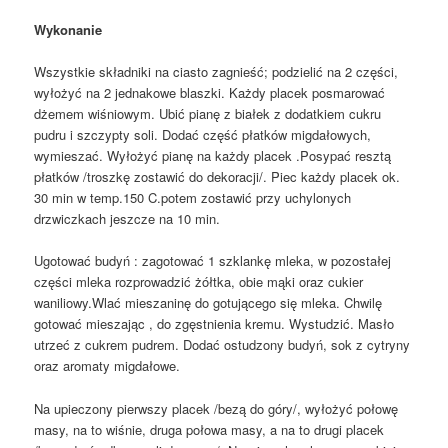
Wykonanie
Wszystkie składniki na ciasto zagnieść; podzielić na 2 części,
wyłożyć na 2 jednakowe blaszki. Każdy placek posmarować
dżemem wiśniowym. Ubić pianę z białek z dodatkiem cukru
pudru i szczypty soli. Dodać część płatków migdałowych,
wymieszać. Wyłożyć pianę na każdy placek .Posypać resztą
płatków /troszkę zostawić do dekoracji/. Piec każdy placek ok.
30 min w temp.150 C.potem zostawić przy uchylonych
drzwiczkach jeszcze na 10 min.
Ugotować budyń : zagotować 1 szklankę mleka, w pozostałej
części mleka rozprowadzić żółtka, obie mąki oraz cukier
waniliowy.Wlać mieszaninę do gotującego się mleka. Chwilę
gotować mieszając , do zgęstnienia kremu. Wystudzić. Masło
utrzeć z cukrem pudrem. Dodać ostudzony budyń, sok z cytryny
oraz aromaty migdałowe.
Na upieczony pierwszy placek /bezą do góry/, wyłożyć połowę
masy, na to wiśnie, druga połowa masy, a na to drugi placek