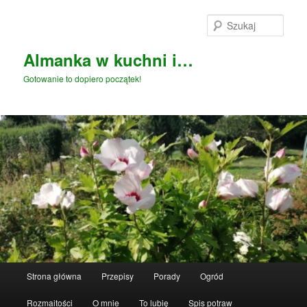
Przeskocz
do
Szuka
tekstu
Almanka w kuchni i…
Gotowanie to dopiero początek!
Główne
Strona główna
Przepisy
Porady
Ogród
menu
Rozmaitości
O mnie
To lubię
Spis potraw