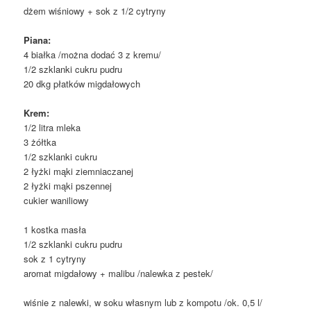
dżem wiśniowy + sok z 1/2 cytryny
Piana:
4 białka /można dodać 3 z kremu/
1/2 szklanki cukru pudru
20 dkg płatków migdałowych
Krem:
1/2 litra mleka
3 żółtka
1/2 szklanki cukru
2 łyżki mąki ziemniaczanej
2 łyżki mąki pszennej
cukier waniliowy
1 kostka masła
1/2 szklanki cukru pudru
sok z 1 cytryny
aromat migdałowy + malibu /nalewka z pestek/
wiśnie z nalewki, w soku własnym lub z kompotu /ok. 0,5 l/