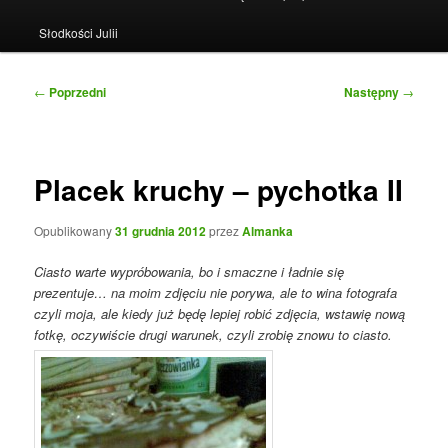
Słodkości Julii
Nawigacja
←
Poprzedni
Następny
→
wpisu
Placek kruchy – pychotka II
Opublikowany
31 grudnia 2012
przez
Almanka
Ciasto warte wypróbowania, bo i smaczne i ładnie się
prezentuje… na moim zdjęciu nie porywa, ale to wina fotografa
czyli moja, ale kiedy już będę lepiej robić zdjęcia, wstawię nową
fotkę, oczywiście drugi warunek, czyli zrobię znowu to ciasto.