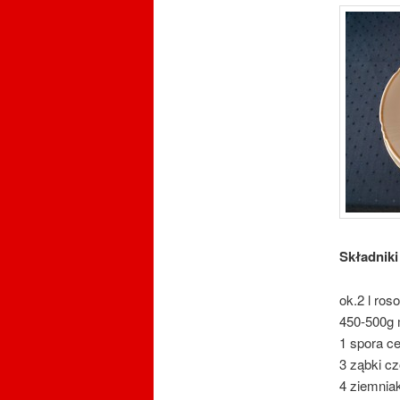
Składniki
ok.2 l ros
450-500g 
1 spora c
3 ząbki c
4 ziemniak