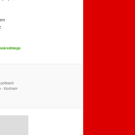
iem
z
pośredniego
a półkach
ch - Kocham