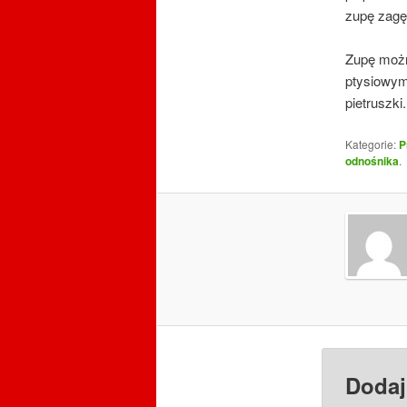
zupę zagę
Zupę możn
ptysiowym
pietruszki.
Kategorie:
P
odnośnika
.
Dodaj