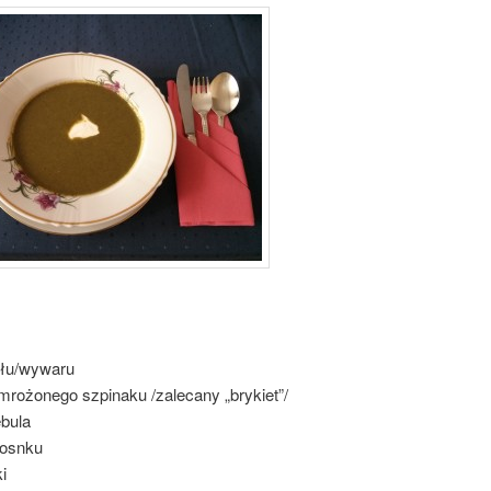
ołu/wywaru
mrożonego szpinaku /zalecany „brykiet”/
ebula
zosnku
i