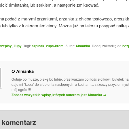
ścić śmietanką lub serkiem, a następnie zmiksować.
a podać z małymi grzankami, grzanką z chleba tostowego, groszk
 lub tylko z kleksem śmietany. Można już na talerzu posypać natką 
rzepisy
,
Zupy
. Tagi:
szpinak
,
zupa-krem
. Autor:
Almanka
. Dodaj zakładkę do
bez
O Almanka
Gotuję bo muszę, piekę bo lubię, przetwarzam bo ilość słoików i butelek n
daje mi "kopa" do zrobienia następnych, a kocham.... z rzeczy przyziemny
mój ogród !!!
Zobacz wszystkie wpisy, których autorem jest Almanka
→
 komentarz