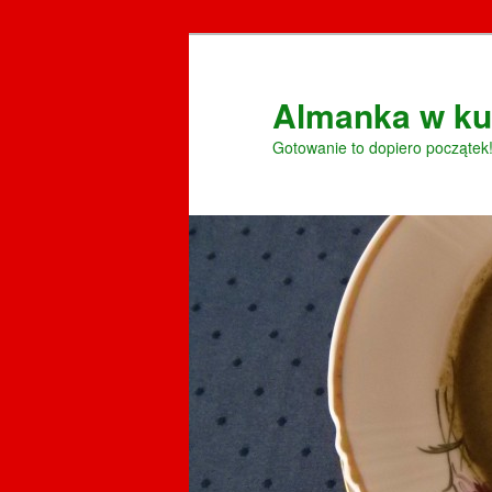
Przeskocz
do
tekstu
Almanka w ku
Gotowanie to dopiero początek