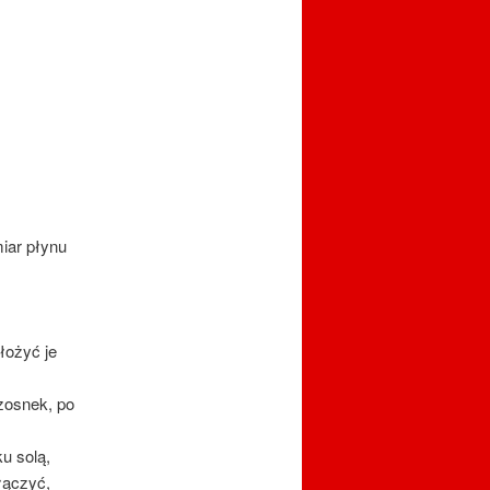
iar płynu
łożyć je
zosnek, po
u solą,
łączyć,