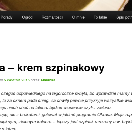
Porady
Ogród
Rozmaitości
O mnie
To lubię
Spis pot
a – krem szpinakowy
ny
5 kwietnia 2015
przez
Almanka
czegoś odpowiedniego na tegoroczne święta, bo wprawdzie mamy w
, to za oknem pada śnieg. Za chwilę pewnie przykryje wszystkie wi
ięc niech choć na talerzu będzie wiosennie czyli…zielono.
upę, ale z brokułami gotował w jakimś programie Okrasa. Moja zup
ięknym, zielonym kolorze… lepszy jest szpinak mrożony tzw. brykie
e miałam.