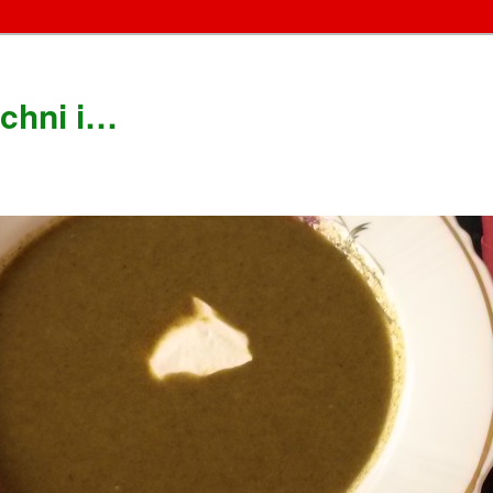
chni i…
!