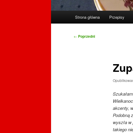
Główne
Strona główna
Przepisy
menu
Nawigacja
←
Poprzedni
wpisu
Zup
Opublikowa
Szukałam 
Wielkanoc
akcenty, w
Podobną z
wyszła w p
takiego ni