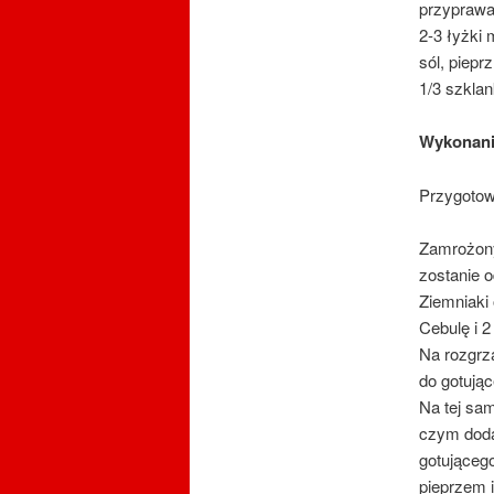
przyprawa
2-3 łyżki
sól, pieprz
1/3 szklan
Wykonan
Przygotow
Zamrożony
zostanie 
Ziemniaki
Cebulę i 
Na rozgrz
do gotując
Na tej sam
czym doda
gotująceg
pieprzem 