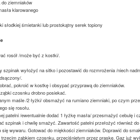
 do ziemniaków
 masła klarowanego
ki słodkiej śmietanki lub prostokątny serek topiony
ie
ać rosół /może być z kostki/.
 szpinak wyłożyć na sitko i pozostawić do rozmrożenia /niech nadm
odsączony/.
 obrać, pokroić w kostkę i obsypać przyprawą do ziemniaków.
2 ząbki czosnku drobno posiekać.
anym maśle /2 łyżki/ obsmażyć na rumiano ziemniaki, po czym prze
ego się rosołu.
ej patelni /ewentualnie dodać 1 łyżkę masła/ przesmażyć cebulę i c
ć szpinak i chwilę smażyć. Zawartość patelni przełożyć również do
o się wywaru. Gotować do miękkości ziemniaków. Doprawić do smak
i trzecim ząbkiem czosnku, przeciśniętym przez praskę. Gaz już wy