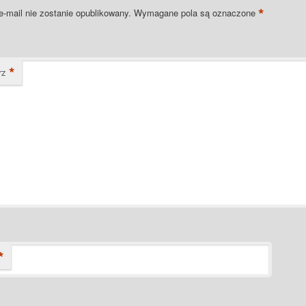
*
e-mail nie zostanie opublikowany.
Wymagane pola są oznaczone
*
rz
*