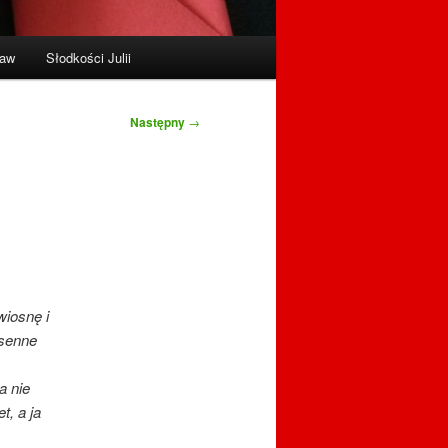
raw
Słodkości Julii
Następny
→
iosnę i
osenne
a nie
t, a ja