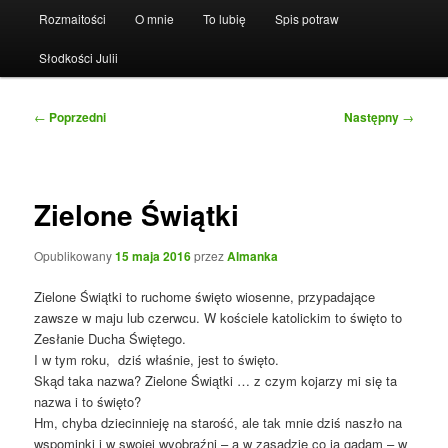
Rozmaitości
O mnie
To lubię
Spis potraw
Słodkości Julii
Nawigacja
←
Poprzedni
Następny
→
wpisu
Zielone Świątki
Opublikowany
15 maja 2016
przez
Almanka
Zielone Świątki to ruchome święto wiosenne, przypadające
zawsze w maju lub czerwcu. W kościele katolickim to święto to
Zesłanie Ducha Świętego.
I w tym roku, dziś właśnie, jest to święto.
Skąd taka nazwa? Zielone Świątki … z czym kojarzy mi się ta
nazwa i to święto?
Hm, chyba dziecinnieję na starość, ale tak mnie dziś naszło na
wspominki i w swojej wyobraźni – a w zasadzie co ja gadam – w