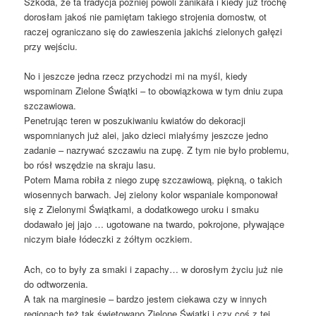
Szkoda, że ta tradycja później powoli zanikała i kiedy już trochę
dorosłam jakoś nie pamiętam takiego strojenia domostw, ot
raczej ograniczano się do zawieszenia jakichś zielonych gałęzi
przy wejściu.
No i jeszcze jedna rzecz przychodzi mi na myśl, kiedy
wspominam Zielone Świątki – to obowiązkowa w tym dniu zupa
szczawiowa.
Penetrując teren w poszukiwaniu kwiatów do dekoracji
wspomnianych już alei, jako dzieci miałyśmy jeszcze jedno
zadanie – nazrywać szczawiu na zupę. Z tym nie było problemu,
bo rósł wszędzie na skraju lasu.
Potem Mama robiła z niego zupę szczawiową, piękną, o takich
wiosennych barwach. Jej zielony kolor wspaniale komponował
się z Zielonymi Świątkami, a dodatkowego uroku i smaku
dodawało jej jajo … ugotowane na twardo, pokrojone, pływające
niczym białe łódeczki z żółtym oczkiem.
Ach, co to były za smaki i zapachy… w dorosłym życiu już nie
do odtworzenia.
A tak na marginesie – bardzo jestem ciekawa czy w innych
regionach też tak świętowano Zielone Świątki i czy coś z tej