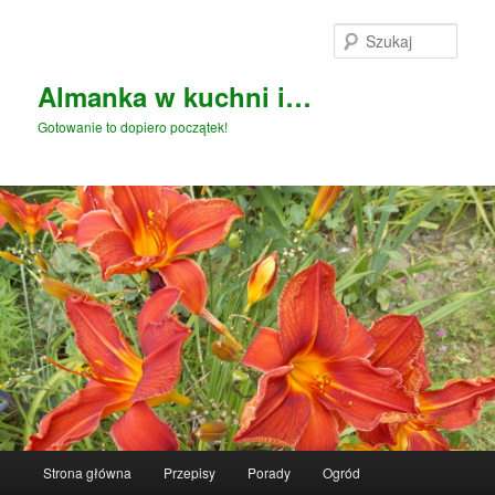
Przeskocz
do
Szuka
tekstu
Almanka w kuchni i…
Gotowanie to dopiero początek!
Główne
Strona główna
Przepisy
Porady
Ogród
menu