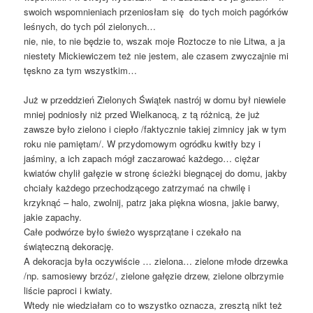
swoich wspomnieniach przeniosłam się do tych moich pagórków
leśnych, do tych pól zielonych…
nie, nie, to nie będzie to, wszak moje Roztocze to nie Litwa, a ja
niestety Mickiewiczem też nie jestem, ale czasem zwyczajnie mi
tęskno za tym wszystkim…
Już w przeddzień Zielonych Świątek nastrój w domu był niewiele
mniej podniosły niż przed Wielkanocą, z tą różnicą, że już
zawsze było zielono i ciepło /faktycznie takiej zimnicy jak w tym
roku nie pamiętam/. W przydomowym ogródku kwitły bzy i
jaśminy, a ich zapach mógł zaczarować każdego… ciężar
kwiatów chylił gałęzie w stronę ścieżki biegnącej do domu, jakby
chciały każdego przechodzącego zatrzymać na chwilę i
krzyknąć – halo, zwolnij, patrz jaka piękna wiosna, jakie barwy,
jakie zapachy.
Całe podwórze było świeżo wysprzątane i czekało na
świąteczną dekorację.
A dekoracja była oczywiście … zielona… zielone młode drzewka
/np. samosiewy brzóz/, zielone gałęzie drzew, zielone olbrzymie
liście paproci i kwiaty.
Wtedy nie wiedziałam co to wszystko oznacza, zresztą nikt też