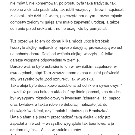
nie mówił, nie komentował, po prostu była taka tradycja, tak
robiono z dziada pradziada, tak robili wszyscy – krewni, sąsiedzi,
znajomi…ale dziś już wiem, przeczytałam o tym – przystrajanie
domostw zielonymi gałęziami miało zapewnić urodzaj, a także
ochronić przed urokami… no i proszę, kto by pomyślał.
Tuż przed wejściem do domu kilka młodziutkich brzózek
tworzyło alejkę, najbardziej reprezentacyjną, prowadzącą wprost
na schody domu. Dalej od wejścia alejkę tworzyły już tylko
gałęzie wkopane odpowiednio w ziemię.
Bardzo ważne było ustawienie ich w równiutkim szpalerze, w
dwu rzędach, stąd Tata zawsze sporo czasu musiał poświęcić,
aby wszystko było „pod sznurek”, jak w wojsku.
Taka aleja było dodatkowo ozdobiona „chodnikiem dywanowym”
– wzdłuż po obu bokach układaliśmy liście paproci, zaś środek
był wysypany różnokolorowym kwieciem /zbieranie liści paproci
oraz kwiatów, a także robienie dekoracji należało już do
obowiązków dzieci, czyli moich i młodszego Braciszka/.
Uwielbiałam się potem przechadzać taką alejką kiedy już
zapadał zmierzch – wszystko wyglądało tak baśniowo, a ja
czułam się jak… Alicja w krainie czarów.