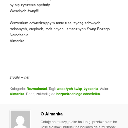
by się życzenia spełniły.
Wesołych świąt!!!
Wszystkim odwiedzającym mnie tutaj życzę zdrowych,
radosnych, ciepłych, rodzinnych i smacznych Świąt Bożego
Narodzenia.
Almanka
źródło – net
Kategorie:
Rozmaitości
. Tagi:
wesołych świąt
,
życzenia
. Autor:
Almanka
. Dodaj zakładkę do
bezpośredniego odnośnika
.
O Almanka
Gotuję bo muszę, piekę bo lubię, przetwarzam bo
ilość słoików i butelek na półkach daje mi "kopa"