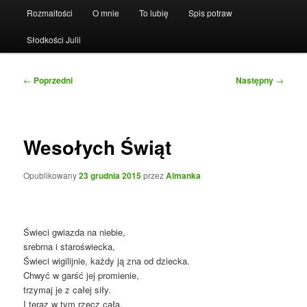
Rozmaitości
O mnie
To lubię
Spis potraw
Słodkości Julii
Nawigacja
←
Poprzedni
Następny
→
wpisu
Wesołych Świąt
Opublikowany
23 grudnia 2015
przez
Almanka
Świeci gwiazda na niebie,
srebrna i staroświecka,
Świeci wigilijnie, każdy ją zna od dziecka.
Chwyć w garść jej promienie,
trzymaj je z całej siły.
I teraz w tym rzecz cała,