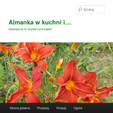
Przeskocz
do
Szuka
tekstu
Almanka w kuchni i…
Gotowanie to dopiero początek!
Główne
Strona główna
Przepisy
Porady
Ogród
menu