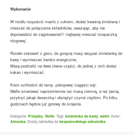
Wykonanie
W rondlu rozpuścić masło z cukrem, dodać kwaśną śmietanę i
mieszać do połączenia składników, uważając, aby nie
doprowadzić do zagotowania!!! /najlepiej mieszać trzepaczką
rózgową/.
Rondel zestawić z gazu, do gorącej masy wsypać śmietankę do
kawy i wymieszać bardzo energicznie.
Masę podzielić na dwie równe części, do jednej z nich dodać
kakao i wymieszać.
Krem schłodzić do temp. pokojowej /zagęści się/.
Wafle smarować naprzemiennie raz masą ciemną, a raz jasną,
przykryć jakąś deseczką i obciążyć czymś ciężkim. Po kilku
godzinach będzie już gotowy do krojenia.
Kategorie:
Przepisy
,
Wafle
. Tagi:
śmietanka do kawy
,
wafel
. Autor:
Almanka
. Dodaj zakładkę do
bezpośredniego odnośnika
.