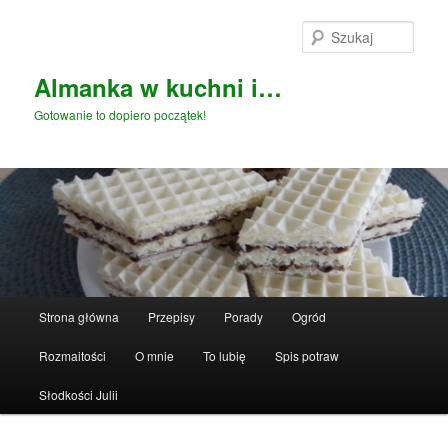
Przeskocz
do
Szuka
tekstu
Almanka w kuchni i…
Gotowanie to dopiero początek!
Główne
Strona główna
Przepisy
Porady
Ogród
menu
Rozmaitości
O mnie
To lubię
Spis potraw
Słodkości Julii