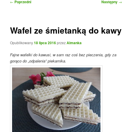
Nawigacja
←
Poprzedni
Następny
→
wpisu
Wafel ze śmietanką do kawy
Opublikowany
18 lipca 2016
przez
Almanka
Fajne wafelki do kawusi, w sam raz coś bez pieczenia, gdy za
gorąco do „odpalenia” piekarnika.