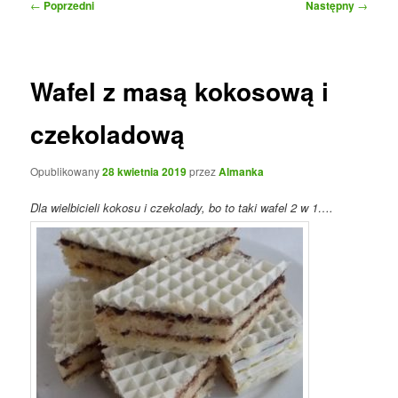
Nawigacja
←
Poprzedni
Następny
→
wpisu
Wafel z masą kokosową i
czekoladową
Opublikowany
28 kwietnia 2019
przez
Almanka
Dla wielbicieli kokosu i czekolady, bo to taki wafel 2 w 1….