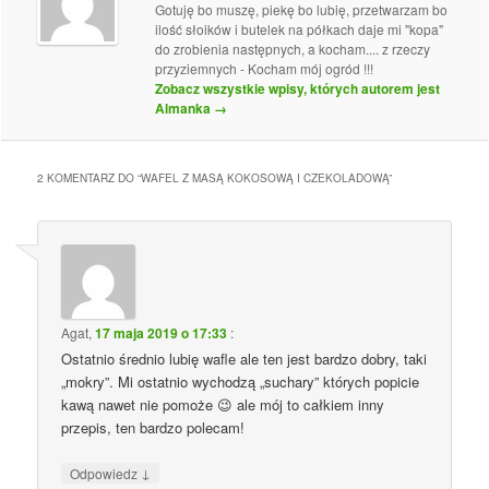
Gotuję bo muszę, piekę bo lubię, przetwarzam bo
ilość słoików i butelek na półkach daje mi "kopa"
do zrobienia następnych, a kocham.... z rzeczy
przyziemnych - Kocham mój ogród !!!
Zobacz wszystkie wpisy, których autorem jest
Almanka
→
2 KOMENTARZ DO “
WAFEL Z MASĄ KOKOSOWĄ I CZEKOLADOWĄ
”
Agat
,
17 maja 2019 o 17:33
:
Ostatnio średnio lubię wafle ale ten jest bardzo dobry, taki
„mokry”. Mi ostatnio wychodzą „suchary” których popicie
kawą nawet nie pomoże 😉 ale mój to całkiem inny
przepis, ten bardzo polecam!
↓
Odpowiedz