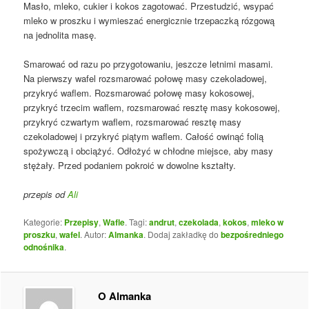
Masło, mleko, cukier i kokos zagotować. Przestudzić, wsypać
mleko w proszku i wymieszać energicznie trzepaczką rózgową
na jednolita masę.
Smarować od razu po przygotowaniu, jeszcze letnimi masami.
Na pierwszy wafel rozsmarować połowę masy czekoladowej,
przykryć waflem. Rozsmarować połowę masy kokosowej,
przykryć trzecim waflem, rozsmarować resztę masy kokosowej,
przykryć czwartym waflem, rozsmarować resztę masy
czekoladowej i przykryć piątym waflem. Całość owinąć folią
spożywczą i obciążyć. Odłożyć w chłodne miejsce, aby masy
stężały. Przed podaniem pokroić w dowolne kształty.
przepis od
Ali
Kategorie:
Przepisy
,
Wafle
. Tagi:
andrut
,
czekolada
,
kokos
,
mleko w
proszku
,
wafel
. Autor:
Almanka
. Dodaj zakładkę do
bezpośredniego
odnośnika
.
O Almanka