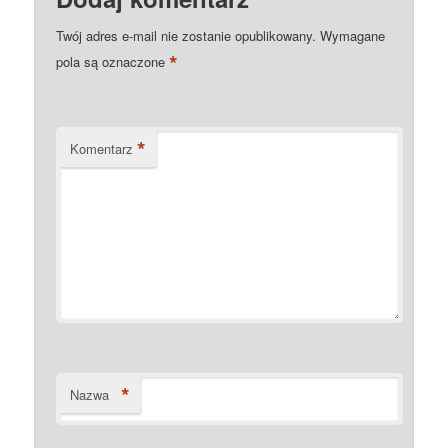
Twój adres e-mail nie zostanie opublikowany.
Wymagane
*
pola są oznaczone
*
Komentarz
*
Nazwa