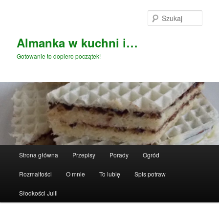
Przeskocz
do
Szuka
tekstu
Almanka w kuchni i…
Gotowanie to dopiero początek!
Główne
Strona główna
Przepisy
Porady
Ogród
menu
Rozmaitości
O mnie
To lubię
Spis potraw
Słodkości Julii