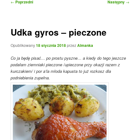
Nawigacja
←
Poprzedni
Następny
→
wpisu
Udka gyros – pieczone
Opublikowany
18 stycznia 2018
przez
Almanka
Co ja będę pisać… po prostu pyszne… a kiedy do tego jeszcze
podałam ziemniaki pieczone /upieczone przy okazji razem z
kurczakiem/ i por a’la młoda kapusta to już rozkosz dla
podniebienia zupełna.