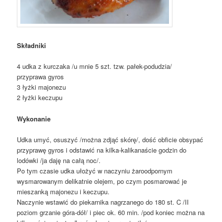
Składniki
4 udka z kurczaka /u mnie 5 szt. tzw. pałek-podudzia/
przyprawa gyros
3 łyżki majonezu
2 łyżki keczupu
Wykonanie
Udka umyć, osuszyć /można zdjąć skórę/, dość obficie obsypać
przyprawę gyros i odstawić na kilka-kalikanaście godzin do
lodówki /ja daję na całą noc/.
Po tym czasie udka ułożyć w naczyniu żaroodpornym
wysmarowanym delikatnie olejem, po czym posmarować je
mieszanką majonezu i keczupu.
Naczynie wstawić do piekarnika nagrzanego do 180 st. C /II
poziom grzanie góra-dół/ i piec ok. 60 min. /pod koniec można na