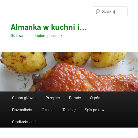
Przeskocz
do
Szuka
tekstu
Almanka w kuchni i…
Gotowanie to dopiero początek!
Główne
Strona główna
Przepisy
Porady
Ogród
menu
Rozmaitości
O mnie
To lubię
Spis potraw
Słodkości Julii