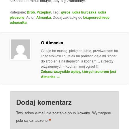
kilkanaście minut odkryć, aby się zrumieniły/.
Kategorie:
Drób
,
Przepisy
. Tagi:
gyros
,
udka kurczaka
,
udka
pieczone
. Autor:
Almanka
. Dodaj zakładkę do
bezpośredniego
odnośnika
.
O Almanka
Gotuję bo muszę, piekę bo lubię, przetwarzam bo
ilość słoików i butelek na półkach daje mi "kopa"
do zrobienia następnych, a kocham.... z rzeczy
przyziemnych - Kocham mój ogród !!!
Zobacz wszystkie wpisy, których autorem jest
Almanka
→
Dodaj komentarz
Twój adres e-mail nie zostanie opublikowany.
Wymagane
*
pola są oznaczone