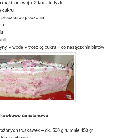
 mąki tortowej + 2 kopiate łyżki
a cukru
 proszku do pieczenia
tu
ju
oli
ryny + woda + troszkę cukru – do nasączenia blatów
skawkowo-śmietanowa
ożonych truskawek – ok. 500 g /u mnie 450 g/
ki truskawkowe