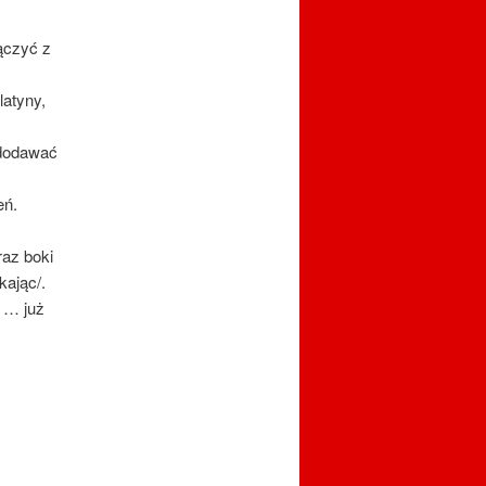
ączyć z
latyny,
 dodawać
eń.
az boki
kając/.
 … już