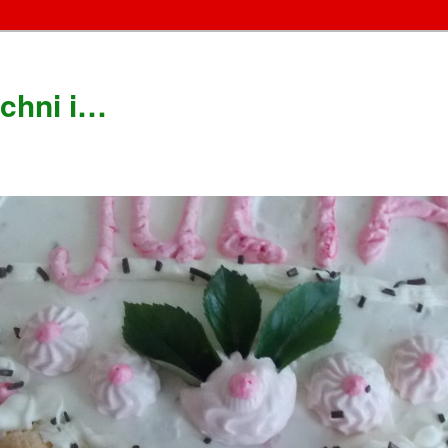
chni i…
!