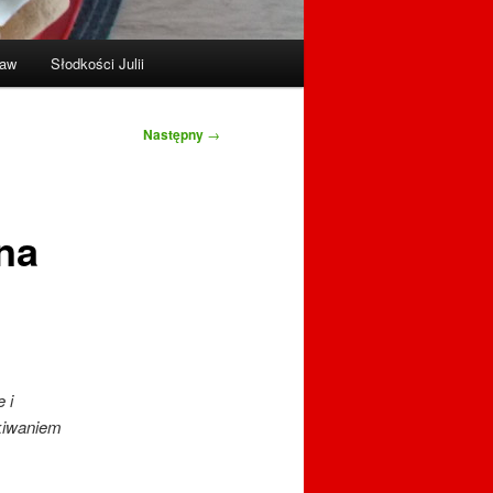
raw
Słodkości Julii
Następny
→
na
 i
ekiwaniem