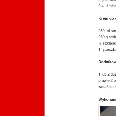
0,4 l śmi
Krem do 
250 ml śm
250 g ser
½ szklank
1 łyżeczk
Dodatko
1 lub 2 d
prawie 2 p
wstążeczk
Wykonan