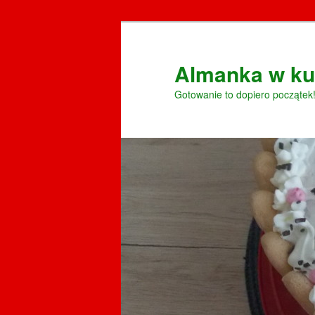
Przeskocz
do
tekstu
Almanka w ku
Gotowanie to dopiero początek