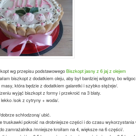
zkopt wg przepisu podstawowego
Biszkopt jasny z 6 jaj z olejem
łam biszkopt z dodatkiem oleju, aby był bardziej wilgotny, bo wilgoci
 masy, która będzie z dodatkiem galaretki i szybko stężeje/.
eniu wyjąć biszkopt z formy i przekroić na 3 blaty.
lekko /sok z cytryny + woda/.
/dobrze schłodzoną/ ubić.
 truskawki pokroić na drobniejsze części i do czasu wykorzystania
o zamrażalnika /mniejsze kroiłam na 4, większe na 6 części/.