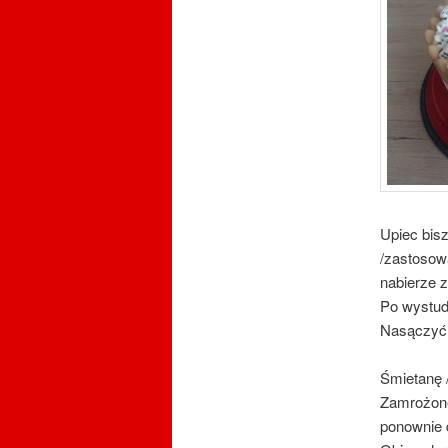
Upiec bis
/zastosowa
nabierze z
Po wystudz
Nasączyć 
Śmietanę 
Zamrożone
ponownie d