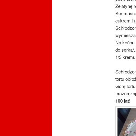
Żelatynę r
Ser masca
cukrem i 
Schłodzoną
wymieszać
Na końcu 
do serka/.
1/3 kremu
Schłodzon
tortu obło
Górę tort
można zap
100 lat!