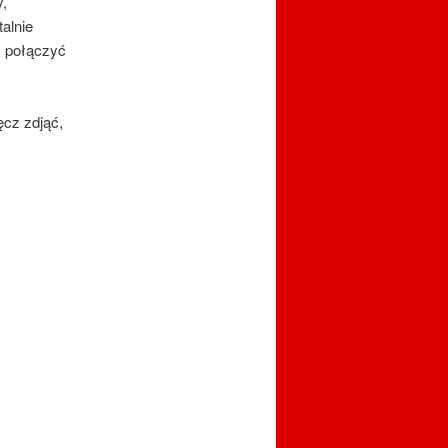
y,
alnie
m połączyć
ęcz zdjąć,