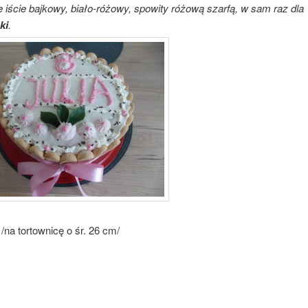
e iście bajkowy, biało-różowy, spowity różową szarfą, w sam raz dla
ki
.
/na tortownicę o śr. 26 cm/