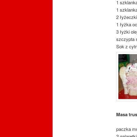
1 szklanka
1 szklank
2 łyżeczki
1 łyżka oc
3 łyżki ole
szczypta s
Sok z cyt
Masa tru
paczka mr
2 galaret