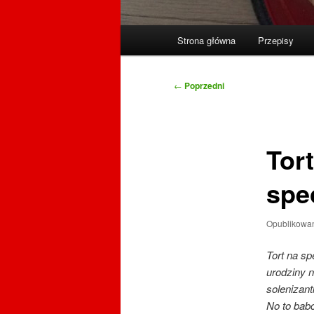
Główne
Strona główna
Przepisy
menu
Nawigacja
←
Poprzedni
wpisu
Tor
spe
Opublikowa
Tort na s
urodziny n
solenizant
No to babc