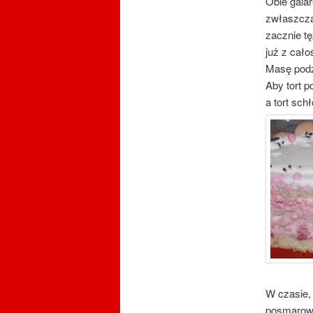
Obie galar
zwłaszcza
zacznie tę
już z cało
Masę podzi
Aby tort p
a tort sch
W czasie,
posmarowa