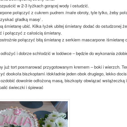
ozpuścić w 2-3 łyżkach gorącej wody i ostudzić.
rpone połączyć z cukrem pudrem /małe obroty, tyle tylko, żeby poł
uzyskać gładką masę/ .
 śmietanę ubić. Kilka łyżek ubitej śmietany dodać do ostudzonej że
 i połączyć z całością śmietany.
ostrożnie połączyć bitą śmietanę z serkiem mascarpone /śmietanę
 odłożyć i dobrze schłodzić w lodówce – będzie do wykonania zdobi
y już tort posmarować przygotowanym kremem – boki i wierzch. Ter
żyć dookoła biszkoptami /dokładnie jeden obok drugiego, lekko docis
u ozdobić dowolnie odłożoną masą, biszkopty obwiązać wstążeczką i
alić świeczki i śpiewać