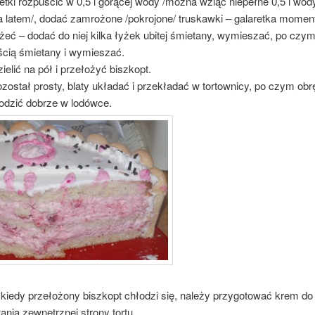
etki rozpuścić w 0,5 l gorącej wody /można wziąć niepełne 0,5 l wod
 latem/, dodać zamrożone /pokrojone/ truskawki – galaretka moment
żeć – dodać do niej kilka łyżek ubitej śmietany, wymieszać, po czy
ścią śmietany i wymieszać.
elić na pół i przełożyć biszkopt.
ozostał prosty, blaty układać i przekładać w tortownicy, po czym obr
łodzić dobrze w lodówce.
 kiedy przełożony biszkopt chłodzi się, należy przygotować krem do
nia zewnętrznej strony tortu.