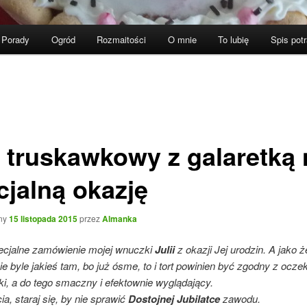
Porady
Ogród
Rozmaitości
O mnie
To lubię
Spis pot
t truskawkowy z galaretką 
cjalną okazję
ny
15 listopada 2015
przez
Almanka
pecjalne zamówienie mojej wnuczki
Julii
z okazji Jej urodzin. A jako że
ie byle jakieś tam, bo już ósme, to i tort powinien być zgodny z ocz
ki, a do tego smaczny i efektownie wyglądający.
ia, staraj się, by nie sprawić
Dostojnej Jubilatce
zawodu.