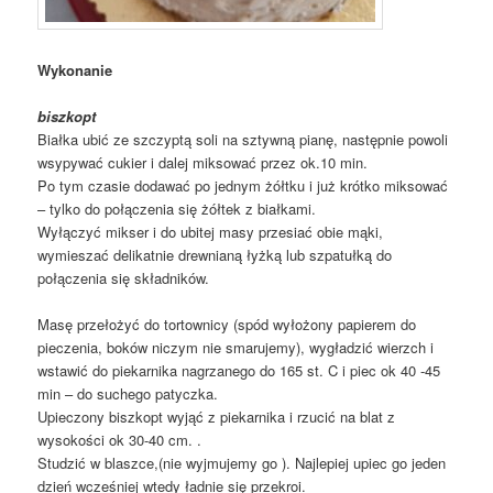
Wykonanie
biszkopt
Białka ubić ze szczyptą soli na sztywną pianę, następnie powoli
wsypywać cukier i dalej miksować przez ok.10 min.
Po tym czasie dodawać po jednym żółtku i już krótko miksować
– tylko do połączenia się żółtek z białkami.
Wyłączyć mikser i do ubitej masy przesiać obie mąki,
wymieszać delikatnie drewnianą łyżką lub szpatułką do
połączenia się składników.
Masę przełożyć do tortownicy (spód wyłożony papierem do
pieczenia, boków niczym nie smarujemy), wygładzić wierzch i
wstawić do piekarnika nagrzanego do 165 st. C i piec ok 40 -45
min – do suchego patyczka.
Upieczony biszkopt wyjąć z piekarnika i rzucić na blat z
wysokości ok 30-40 cm. .
Studzić w blaszce,(nie wyjmujemy go ). Najlepiej upiec go jeden
dzień wcześniej wtedy ładnie się przekroi.