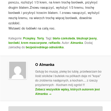
ponczu, rozłożyć 1/3 krem, na krem trochę borówek, przykryć
drugim blatem.Znowu nasączyć, wyłożyć 1/3 kremu, trochę
borówek i przykryć trzecim blatem. I znowu nasączyć, wyłożyć
resztę kremu, na wierzch trochę więcej borówek, dowolnie
ozdobić.
Wstawić do lodówki na całą noc.
Kategorie:
Przepisy
,
Torty
. Tagi:
biała czekolada
,
biszkopt jasny
,
borówki
,
krem mascarpone
,
raffaello
. Autor:
Almanka
. Dodaj
zakładkę do
bezpośredniego odnośnika
.
O Almanka
Gotuję bo muszę, piekę bo lubię, przetwarzam bo
ilość słoików i butelek na półkach daje mi "kopa"
do zrobienia następnych, a kocham.... z rzeczy
przyziemnych - Kocham mój ogród !!!
Zobacz wszystkie wpisy, których autorem jest
Almanka
→