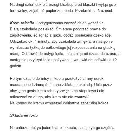
Na drugi dzień obkroić brzegi biszkoptu od blaszki i wyjąć go z
tortownicy, zdjąć też papier ze spodu. Przekroić na 3 części.
Krem rafaello
– przygotowania zacząć dzień wcześniej.
Białą czekoladę posiekać. Śmietanę podgrzać prawie do
zagotowania, ściągnąć z gazu, dodać posiekaną czekoladę.
Odczekać ok. 1 minuty, aby czekolada zmiękła, a następnie
wymieszać łyżką do całkowitego jej rozpuszczenia na gładką
masę. Odstawić do ostygnięcia, mieszając od czasu do czasu, a
następnie przykryć folią spożywczą i wstawić do lodówki na 12
godzin.
Po tym czasie do misy miksera przełożyć zimny serek
mascarpone i zimną śmietanę z białą czekoladą. Ubić przez
chwilę na gęsty krem /obroty zwiększać stopniowo i nie
miksować za długo, aby krem się nie zwarzył/.
Na koniec do kremu wmieszać delikatnie szpatułką kokos.
Składanie tortu
Na paterze ułożyć jeden blat biszkoptu, nasączyć go częścią