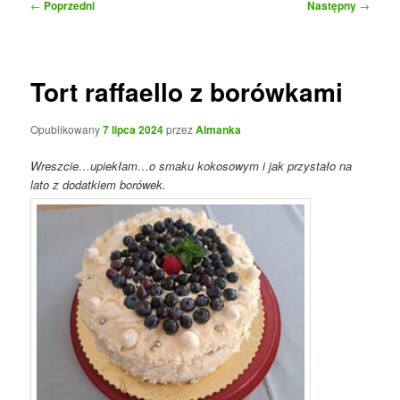
Nawigacja
←
Poprzedni
Następny
→
wpisu
Tort raffaello z borówkami
Opublikowany
7 lipca 2024
przez
Almanka
Wreszcie…upiekłam…o smaku kokosowym i jak przystało na
lato z dodatkiem borówek.