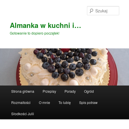
Przeskocz
do
Szuka
tekstu
Almanka w kuchni i…
Gotowanie to dopiero początek!
Główne
Strona główna
Przepisy
Porady
Ogród
menu
Rozmaitości
O mnie
To lubię
Spis potraw
Słodkości Julii