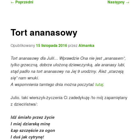
Nawigacja
←
Poprzedni
Następny
→
wpisu
Tort ananasowy
Opublikowany
15 listopada 2016
przez
Almanka
Tort ananasowy dla Julii… Wprawdzie Ona nie jest „ananasem”,
tylko grzeczną, dobrze ułożoną dziewczynką, ale ananasy lubi,
stąd padło na tort ananasowy na Jej 9 urodziny. Ależ „starzeją
się” nam wnuki.
A wspomnienia tamtego dnia można poczytać
tutaj
.
Julio. taki wierszyk-życzenia Ci zadedykuję /to mój zapamiętany
z dzieciństwa/:
Idź śmiało przez życie
I miej dziarską minę
Łap szczęście za ogon
I duś jak cytrynę!