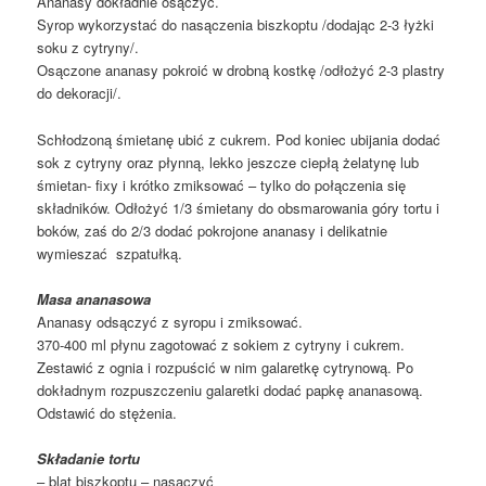
Ananasy dokładnie osączyć.
Syrop wykorzystać do nasączenia biszkoptu /dodając 2-3 łyżki
soku z cytryny/.
Osączone ananasy pokroić w drobną kostkę /odłożyć 2-3 plastry
do dekoracji/.
Schłodzoną śmietanę ubić z cukrem. Pod koniec ubijania dodać
sok z cytryny oraz płynną, lekko jeszcze ciepłą żelatynę lub
śmietan- fixy i krótko zmiksować – tylko do połączenia się
składników. Odłożyć 1/3 śmietany do obsmarowania góry tortu i
boków, zaś do 2/3 dodać pokrojone ananasy i delikatnie
wymieszać szpatułką.
Masa ananasowa
Ananasy odsączyć z syropu i zmiksować.
370-400 ml płynu zagotować z sokiem z cytryny i cukrem.
Zestawić z ognia i rozpuścić w nim galaretkę cytrynową. Po
dokładnym rozpuszczeniu galaretki dodać papkę ananasową.
Odstawić do stężenia.
Składanie tortu
– blat biszkoptu – nasączyć