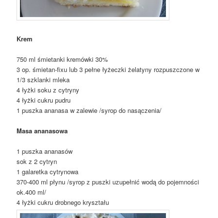
Krem
750 ml śmietanki kremówki 30%
3 op. śmietan-fixu lub 3 pełne łyżeczki żelatyny rozpuszczone w
1/3 szklanki mleka
4 łyżki soku z cytryny
4 łyżki cukru pudru
1 puszka ananasa w zalewie /syrop do nasączenia/
Masa ananasowa
1 puszka ananasów
sok z 2 cytryn
1 galaretka cytrynowa
370-400 ml płynu /syrop z puszki uzupełnić wodą do pojemności
ok.400 ml/
4 łyżki cukru drobnego kryształu