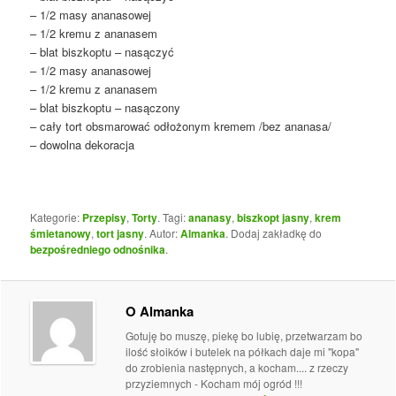
– 1/2 masy ananasowej
– 1/2 kremu z ananasem
– blat biszkoptu – nasączyć
– 1/2 masy ananasowej
– 1/2 kremu z ananasem
– blat biszkoptu – nasączony
– cały tort obsmarować odłożonym kremem /bez ananasa/
– dowolna dekoracja
Kategorie:
Przepisy
,
Torty
. Tagi:
ananasy
,
biszkopt jasny
,
krem
śmietanowy
,
tort jasny
. Autor:
Almanka
. Dodaj zakładkę do
bezpośredniego odnośnika
.
O Almanka
Gotuję bo muszę, piekę bo lubię, przetwarzam bo
ilość słoików i butelek na półkach daje mi "kopa"
do zrobienia następnych, a kocham.... z rzeczy
przyziemnych - Kocham mój ogród !!!