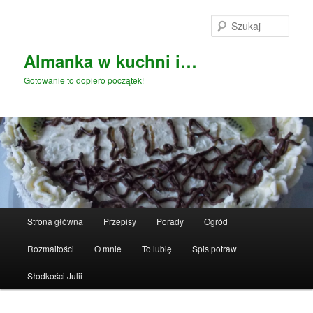
Przeskocz
do
Szuka
tekstu
Almanka w kuchni i…
Gotowanie to dopiero początek!
Główne
Strona główna
Przepisy
Porady
Ogród
menu
Rozmaitości
O mnie
To lubię
Spis potraw
Słodkości Julii