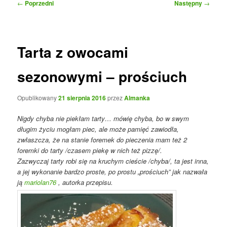
Nawigacja
←
Poprzedni
Następny
→
wpisu
Tarta z owocami
sezonowymi – prościuch
Opublikowany
21 sierpnia 2016
przez
Almanka
Nigdy chyba nie piekłam tarty… mówię chyba, bo w swym
długim życiu mogłam piec, ale może pamięć zawiodła,
zwłaszcza, że na stanie foremek do pieczenia mam też 2
foremki do tarty /czasem piekę w nich też pizzę/.
Zazwyczaj tarty robi się na kruchym cieście /chyba/, ta jest inna,
a jej wykonanie bardzo proste, po prostu „prościuch” jak nazwała
ją
mariolan76
, autorka przepisu.