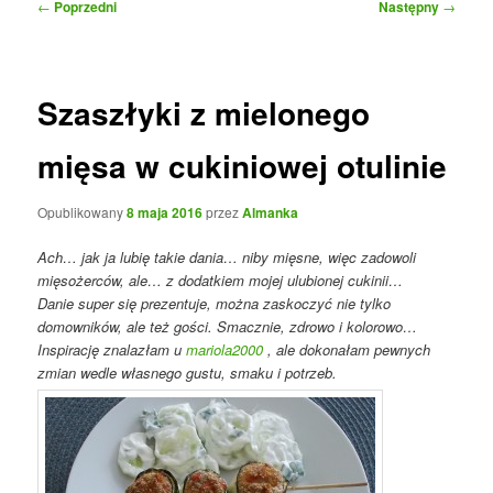
Nawigacja
←
Poprzedni
Następny
→
wpisu
Szaszłyki z mielonego
mięsa w cukiniowej otulinie
Opublikowany
8 maja 2016
przez
Almanka
Ach… jak ja lubię takie dania… niby mięsne, więc zadowoli
mięsożerców, ale… z dodatkiem mojej ulubionej cukinii…
Danie super się prezentuje, można zaskoczyć nie tylko
domowników, ale też gości. Smacznie, zdrowo i kolorowo…
Inspirację znalazłam u
mariola2000
, ale dokonałam pewnych
zmian wedle własnego gustu, smaku i potrzeb.