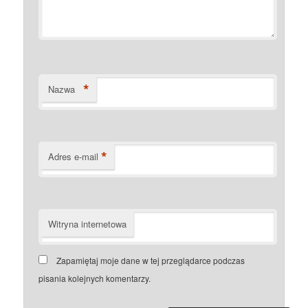
*
Nazwa
*
Adres e-mail
Witryna internetowa
Zapamiętaj moje dane w tej przeglądarce podczas
pisania kolejnych komentarzy.