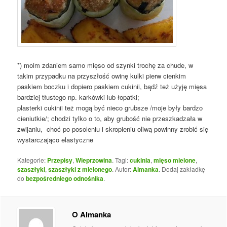
*) moim zdaniem samo mięso od szynki trochę za chude, w
takim przypadku na przyszłość owinę kulki pierw cienkim
paskiem boczku i dopiero paskiem cukinii, bądź też użyję mięsa
bardziej tłustego np. karkówki lub łopatki;
plasterki cukinii też mogą być nieco grubsze /moje były bardzo
cieniutkie/; chodzi tylko o to, aby grubość nie przeszkadzała w
zwijaniu, choć po posoleniu i skropieniu oliwą powinny zrobić się
wystarczająco elastyczne
Kategorie:
Przepisy
,
Wieprzowina
. Tagi:
cukinia
,
mięso mielone
,
szaszłyki
,
szaszłyki z mielonego
. Autor:
Almanka
. Dodaj zakładkę
do
bezpośredniego odnośnika
.
O Almanka