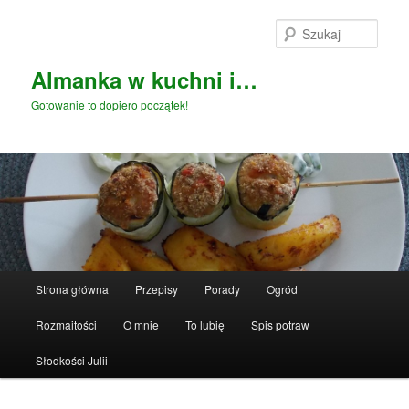
Przeskocz
do
Szuka
tekstu
Almanka w kuchni i…
Gotowanie to dopiero początek!
Główne
Strona główna
Przepisy
Porady
Ogród
menu
Rozmaitości
O mnie
To lubię
Spis potraw
Słodkości Julii