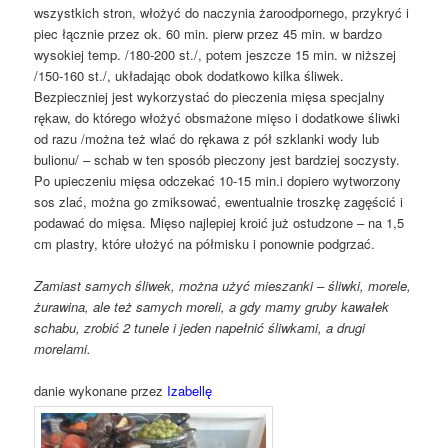
wszystkich stron, włożyć do naczynia żaroodpornego, przykryć i
piec łącznie przez ok. 60 min. pierw przez 45 min. w bardzo
wysokiej temp. /180-200 st./, potem jeszcze 15 min. w niższej
/150-160 st./, układając obok dodatkowo kilka śliwek.
Bezpieczniej jest wykorzystać do pieczenia mięsa specjalny
rękaw, do którego włożyć obsmażone mięso i dodatkowe śliwki
od razu /można też wlać do rękawa z pół szklanki wody lub
bulionu/ – schab w ten sposób pieczony jest bardziej soczysty.
Po upieczeniu mięsa odczekać 10-15 min.i dopiero wytworzony
sos zlać, można go zmiksować, ewentualnie troszkę zagęścić i
podawać do mięsa. Mięso najlepiej kroić już ostudzone – na 1,5
cm plastry, które ułożyć na półmisku i ponownie podgrzać.
Zamiast samych śliwek, można użyć mieszanki – śliwki, morele,
żurawina, ale też samych moreli, a gdy mamy gruby kawałek
schabu, zrobić 2 tunele i jeden napełnić śliwkami, a drugi
morelami.
danie wykonane przez
Izabellę