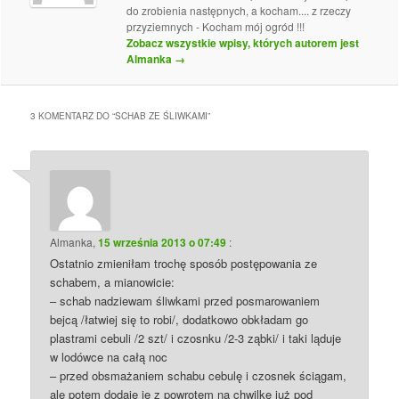
do zrobienia następnych, a kocham.... z rzeczy
przyziemnych - Kocham mój ogród !!!
Zobacz wszystkie wpisy, których autorem jest
Almanka
→
3 KOMENTARZ DO “
SCHAB ZE ŚLIWKAMI
”
Almanka
,
15 września 2013 o 07:49
:
Ostatnio zmieniłam trochę sposób postępowania ze
schabem, a mianowicie:
– schab nadziewam śliwkami przed posmarowaniem
bejcą /łatwiej się to robi/, dodatkowo obkładam go
plastrami cebuli /2 szt/ i czosnku /2-3 ząbki/ i taki ląduje
w lodówce na całą noc
– przed obsmażaniem schabu cebulę i czosnek ściągam,
ale potem dodaję je z powrotem na chwilkę już pod