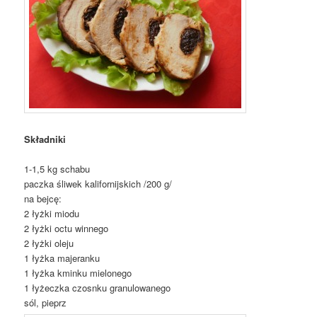
Składniki
1-1,5 kg schabu
paczka śliwek kalifornijskich /200 g/
na bejcę:
2 łyżki miodu
2 łyżki octu winnego
2 łyżki oleju
1 łyżka majeranku
1 łyżka kminku mielonego
1 łyżeczka czosnku granulowanego
sól, pieprz