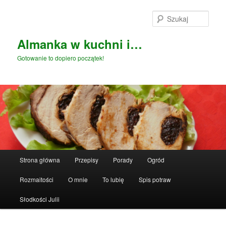
Przeskocz
do
Szuka
tekstu
Almanka w kuchni i…
Gotowanie to dopiero początek!
Główne
Strona główna
Przepisy
Porady
Ogród
menu
Rozmaitości
O mnie
To lubię
Spis potraw
Słodkości Julii