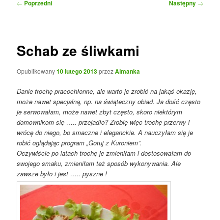
Nawigacja
←
Poprzedni
Następny
→
wpisu
Schab ze śliwkami
Opublikowany
10 lutego 2013
przez
Almanka
Danie trochę pracochłonne, ale warto je zrobić na jakąś okazję,
może nawet specjalną, np. na świąteczny obiad. Ja dość często
je serwowałam, może nawet zbyt często, skoro niektórym
domownikom się ….. przejadło? Zrobię więc trochę przerwy i
wrócę do niego, bo smaczne i eleganckie. A nauczyłam się je
robić oglądając program „Gotuj z Kuroniem”.
Oczywiście po latach trochę je zmieniłam i dostosowałam do
swojego smaku, zmieniłam też sposób wykonywania. Ale
zawsze było i jest ….. pyszne !