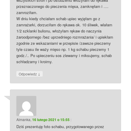
wszystkich stron i po ostudzeniu włożyłam do rękawa
przeznaczonego do pieczenia mięsa, zamknęłam i ….
zamroziłam.
W dniu kiedy chciałam schab upiec wyjęłam go z
zamrażarki, dorzuciłam do rękawa ok. 10 śliwek, wlałam
1/2 szklanki bulionu, włożyłam rękaw do naczynia
żaroodpornego /bez uprzedniego rozmrażania/ i upiekłam
zgodnie ze wskazaniami w przepisie /zawsze pieczemy
tyle czasu ile waży mięso np. 1 kg schabu pieczemy 1
godz./.. Po upieczeniu sos zlewamy i miksujemy, schab
schładzamy i kroimy.
↓
Odpowiedz
Almanka
,
16 lutego 2021 o 15:55
:
Dziś prezentuję foto schabu, przygotowanego przez