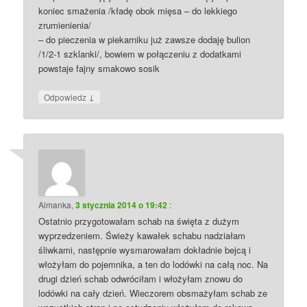
koniec smażenia /kładę obok mięsa – do lekkiego
zrumienienia/
– do pieczenia w piekarniku już zawsze dodaję bulion
/1/2-1 szklanki/, bowiem w połączeniu z dodatkami
powstaje fajny smakowo sosik
↓
Odpowiedz
Almanka
,
3 stycznia 2014 o 19:42
:
Ostatnio przygotowałam schab na święta z dużym
wyprzedzeniem. Świeży kawałek schabu nadziałam
śliwkami, następnie wysmarowałam dokładnie bejcą i
włożyłam do pojemnika, a ten do lodówki na całą noc. Na
drugi dzień schab odwróciłam i włożyłam znowu do
lodówki na cały dzień. Wieczorem obsmażyłam schab ze