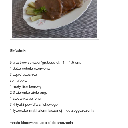
Składniki
5 plastrów schabu /grubość ok. 1 – 1,5 cm/
1 duża cebula czerwona
3 ząbki czosnku
sól, pieprz
1 mały liść laurowy
2-3 ziarenka ziela ang.
1 szklanka bulionu
3-4 łyżki powidła śliwkowego
1 łyżeczka mąki ziemniaczanej – do zagęszczenia
masło klarowane lub olej do smażenia