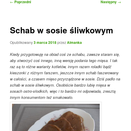
Nawigacja
←
Poprzedni
Następny
→
wpisu
Schab w sosie śliwkowym
Opublikowany
3 marca 2018
przez
Almanka
Kiedy przygotowuję na obiad coś ze schabu, zawsze staram się,
aby stworzyć coś innego, inną wersję podania tego mięsa. I tak
raz są to różne warianty kotletów, innym razem roladki bądź
kieszonki z różnym farszem, jeszcze innym schab faszerowany
w całości, a czasem mięso przyrządzone w sosie. Dziś padło na
schab w sosie śliwkowym. Osobiście bardzo lubię mięsa w
sosach ostro-słodkich, więc i to bardzo mi odpowiada, zresztą
innym konsumentom też smakowało.