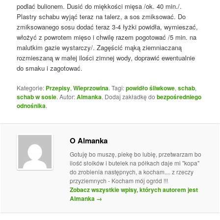
podlać bulionem. Dusić do miękkości mięsa /ok. 40 min./.
Plastry schabu wyjąć teraz na talerz, a sos zmiksować. Do
zmiksowanego sosu dodać teraz 3-4 łyżki powidła, wymieszać,
włożyć z powrotem mięso i chwilę razem pogotować /5 min. na
malutkim gazie wystarczy/. Zagęścić mąką ziemniaczaną
rozmieszaną w małej ilości zimnej wody, doprawić ewentualnie
do smaku i zagotować.
Kategorie:
Przepisy
,
Wieprzowina
. Tagi:
powidło śliwkowe
,
schab
,
schab w sosie
. Autor:
Almanka
. Dodaj zakładkę do
bezpośredniego
odnośnika
.
O Almanka
Gotuję bo muszę, piekę bo lubię, przetwarzam bo
ilość słoików i butelek na półkach daje mi "kopa"
do zrobienia następnych, a kocham.... z rzeczy
przyziemnych - Kocham mój ogród !!!
Zobacz wszystkie wpisy, których autorem jest
Almanka
→