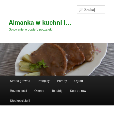
Przeskocz
do
Szuka
tekstu
Almanka w kuchni i…
Gotowanie to dopiero początek!
Główne
Strona główna
Przepisy
Porady
Ogród
menu
Rozmaitości
O mnie
To lubię
Spis potraw
Słodkości Julii