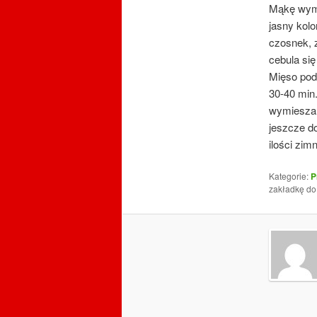
Mąkę wymi
jasny kolo
czosnek, 
cebula się
Mięso podl
30-40 min
wymieszan
jeszcze d
ilości zim
Kategorie:
P
zakładkę d