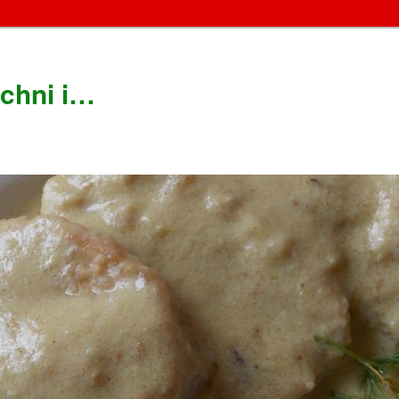
chni i…
!