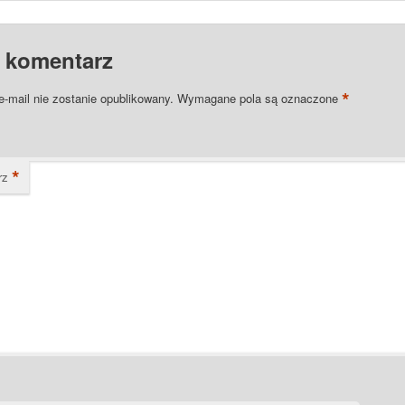
 komentarz
*
e-mail nie zostanie opublikowany.
Wymagane pola są oznaczone
*
rz