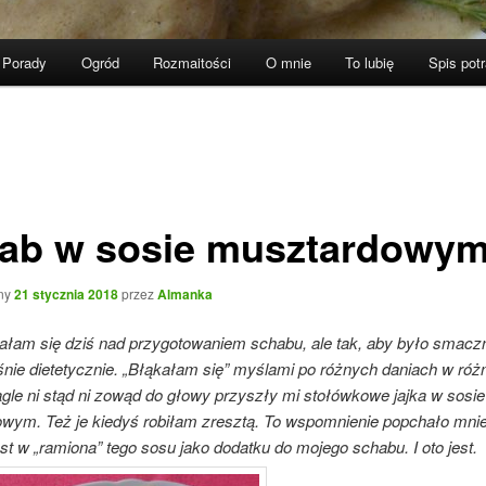
Porady
Ogród
Rozmaitości
O mnie
To lubię
Spis pot
ab w sosie musztardowy
ny
21 stycznia 2018
przez
Almanka
ałam się dziś nad przygotowaniem schabu, ale tak, aby było smaczn
nie dietetycznie. „Błąkałam się” myślami po różnych daniach w ró
agle ni stąd ni zowąd do głowy przyszły mi stołówkowe jajka w sosie
wym. Też je kiedyś robiłam zresztą. To wspomnienie popchało mni
t w „ramiona” tego sosu jako dodatku do mojego schabu. I oto jest.