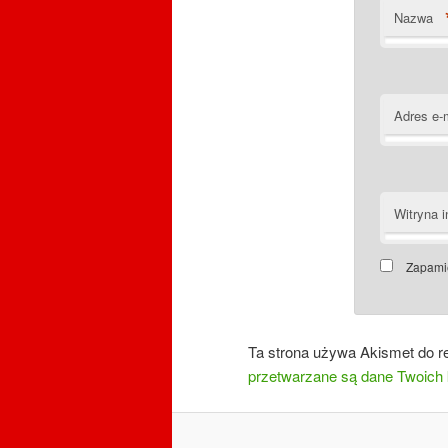
Nazwa
Adres e-
Witryna i
Zapamię
Ta strona używa Akismet do r
przetwarzane są dane Twoich