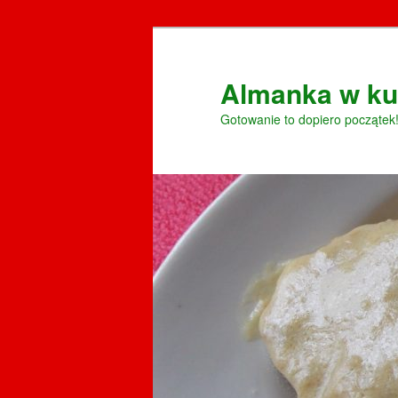
Przeskocz
do
tekstu
Almanka w ku
Gotowanie to dopiero początek