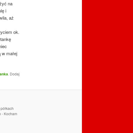
ażyć na
lę i
ila, aż
ryciem ok.
etankę
niec
ą w małej
anka
. Dodaj
a półkach
ch - Kocham