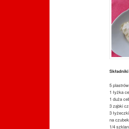
Składniki
5 plastrów
1 łyżka ce
1 duża ce
3 ząbki c
3 łyżeczki
na czubek 
1/4 szklan