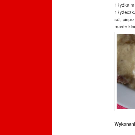
1 łyżka m
1 łyżeczk
sól, pieprz
masło kla
Wykonan