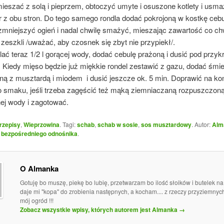
eszać z solą i pieprzem, obtoczyć umyte i osuszone kotlety i usm
r z obu stron. Do tego samego rondla dodać pokrojoną w kostkę cebu
zmniejszyć ogień i nadal chwilę smażyć, mieszając zawartość co chw
 zeszkli /uważać, aby czosnek się zbyt nie przypiekł/.
ać teraz 1/2 l gorącej wody, dodać cebulę prażoną i dusić pod przyk
. Kiedy mięso będzie już miękkie rondel zestawić z gazu, dodać śmi
ą z musztardą i miodem i dusić jeszcze ok. 5 min. Doprawić na ko
o smaku, jeśli trzeba zagęścić też mąką ziemniaczaną rozpuszczon
nej wody i zagotować.
rzepisy
,
Wieprzowina
. Tagi:
schab
,
schab w sosie
,
sos musztardowy
. Autor:
Alm
o
bezpośredniego odnośnika
.
O Almanka
Gotuję bo muszę, piekę bo lubię, przetwarzam bo ilość słoików i butelek n
daje mi "kopa" do zrobienia następnych, a kocham.... z rzeczy przyziemny
mój ogród !!!
Zobacz wszystkie wpisy, których autorem jest Almanka
→