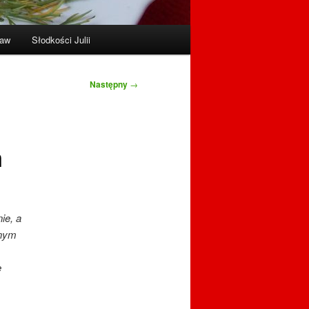
raw
Słodkości Julii
Następny
→
m
ie, a
żnym
e