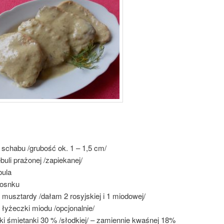
 schabu /grubość ok. 1 – 1,5 cm/
buli prażonej /zapiekanej/
bula
zosnku
 musztardy /dałam 2 rosyjskiej i 1 miodowej/
łyżeczki miodu /opcjonalnie/
ki śmietanki 30 % /słodkiej/ – zamiennie kwaśnej 18%