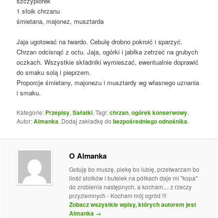
szczypiorek
1 słoik chrzanu
śmietana, majonez, musztarda
Jaja ugotować na twardo. Cebulę drobno pokroić i sparzyć.
Chrzan odcisnąć z octu. Jaja, ogórki i jabłka zetrzeć na grubych
oczkach. Wszystkie składniki wymieszać, ewentualnie doprawić
do smaku solą i pieprzem.
Proporcje śmietany, majonezu i musztardy wg własnego uznania
i smaku.
Kategorie:
Przepisy
,
Sałatki
. Tagi:
chrzan
,
ogórek konserwowy
.
Autor:
Almanka
. Dodaj zakładkę do
bezpośredniego odnośnika
.
O Almanka
Gotuję bo muszę, piekę bo lubię, przetwarzam bo
ilość słoików i butelek na półkach daje mi "kopa"
do zrobienia następnych, a kocham.... z rzeczy
przyziemnych - Kocham mój ogród !!!
Zobacz wszystkie wpisy, których autorem jest
Almanka
→