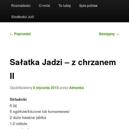
Rozmaitości
O mnie
To lubię
Spis potraw
Słodkości Julii
Nawigacja
←
Poprzedni
Następny
→
wpisu
Sałatka Jadzi – z chrzanem
II
Opublikowany
6 stycznia 2013
przez
Almanka
Składniki
6 jaj
5 ogórków/kiszone lub konserwowe/
2 duże kwaśne jabłka
1-2 cebule