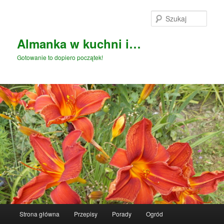
Przeskocz
do
Szuka
tekstu
Almanka w kuchni i…
Gotowanie to dopiero początek!
Główne
Strona główna
Przepisy
Porady
Ogród
menu