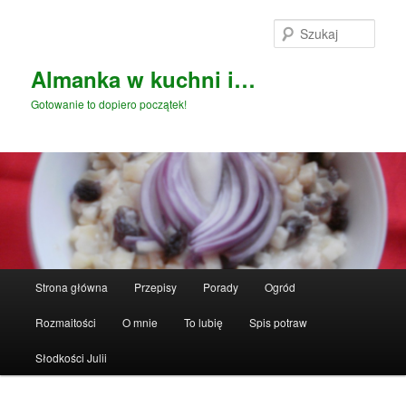
Przeskocz
do
Szuka
tekstu
Almanka w kuchni i…
Gotowanie to dopiero początek!
Główne
Strona główna
Przepisy
Porady
Ogród
menu
Rozmaitości
O mnie
To lubię
Spis potraw
Słodkości Julii