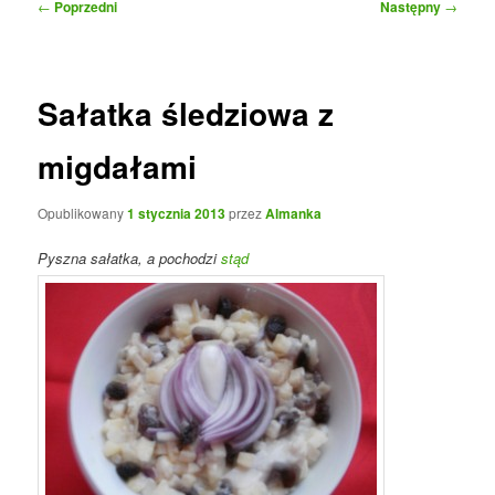
Nawigacja
←
Poprzedni
Następny
→
wpisu
Sałatka śledziowa z
migdałami
Opublikowany
1 stycznia 2013
przez
Almanka
Pyszna sałatka, a pochodzi
stąd