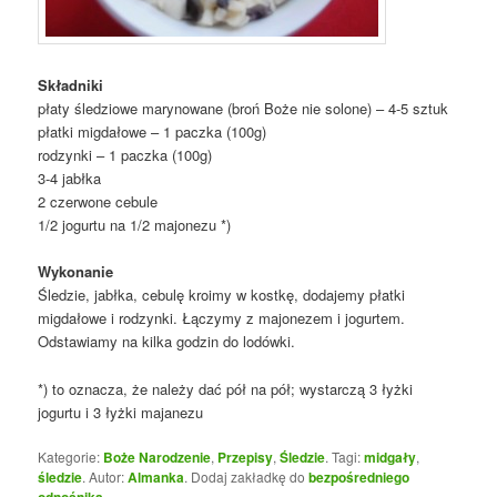
Składniki
płaty śledziowe marynowane (broń Boże nie solone) – 4-5 sztuk
płatki migdałowe – 1 paczka (100g)
rodzynki – 1 paczka (100g)
3-4 jabłka
2 czerwone cebule
1/2 jogurtu na 1/2 majonezu *)
Wykonanie
Śledzie, jabłka, cebulę kroimy w kostkę, dodajemy płatki
migdałowe i rodzynki. Łączymy z majonezem i jogurtem.
Odstawiamy na kilka godzin do lodówki.
*) to oznacza, że należy dać pół na pół; wystarczą 3 łyżki
jogurtu i 3 łyżki majanezu
Kategorie:
Boże Narodzenie
,
Przepisy
,
Śledzie
. Tagi:
midgały
,
śledzie
. Autor:
Almanka
. Dodaj zakładkę do
bezpośredniego
odnośnika
.