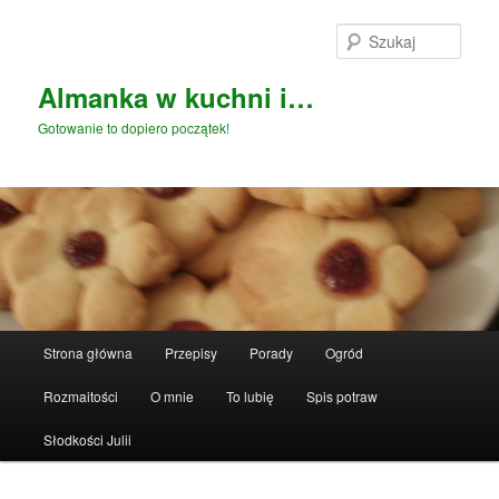
Przeskocz
do
Szuka
tekstu
Almanka w kuchni i…
Gotowanie to dopiero początek!
Główne
Strona główna
Przepisy
Porady
Ogród
menu
Rozmaitości
O mnie
To lubię
Spis potraw
Słodkości Julii