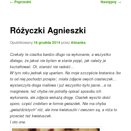
Nawigacja
←
Poprzedni
Następny
→
wpisu
Różyczki Agnieszki
Opublikowany
16 grudnia 2014
przez
Almanka
Czekały te ciastka bardzo długo na wykonanie, a wszystko
dlatego, że jakoś nie byłam w stanie pojąć, jak należy je
kształtować. Ot, starość nie radość…
W tym roku jednak się uparłam. Na moje szczęście bratanica /bo
to od niej pochodzi przepis/, miała zdjęcie owych ciasteczek…
wystarczyła droga mailowa i już wszystko było jasne…a na
marginesie, też chyba nie potrafię opisać sposobu ich
wykonania, ale zdjęcia wskażą drogę.
Ciastek wyszło dość
sporo, część zrobiłam w formie gwiazdek. Nie ma chyba
„gwiaździstych” róż, ale inne kwiatuszki i owszem są, a róża to
przecież też kwiatuszek.
I oto one.