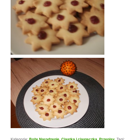
Kategorie:
Boże Narodzenie
,
Ciastka i ciasteczka
,
Przepisy
. Tagi: