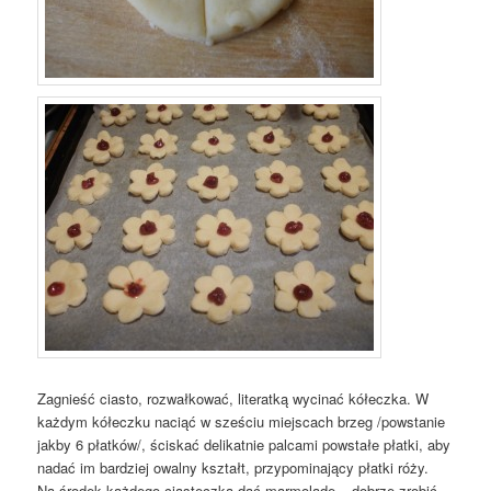
Zagnieść ciasto, rozwałkować, literatką wycinać kółeczka. W
każdym kółeczku naciąć w sześciu miejscach brzeg /powstanie
jakby 6 płatków/, ściskać delikatnie palcami powstałe płatki, aby
nadać im bardziej owalny kształt, przypominający płatki róży.
Na środek każdego ciasteczka dać marmoladę – dobrze zrobić