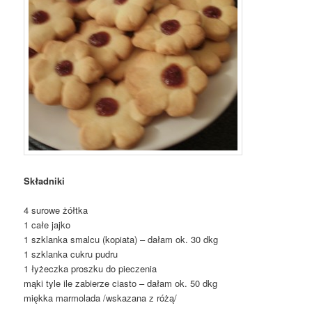
Składniki
4 surowe żółtka
1 całe jajko
1 szklanka smalcu (kopiata) – dałam ok. 30 dkg
1 szklanka cukru pudru
1 łyżeczka proszku do pieczenia
mąki tyle ile zabierze ciasto – dałam ok. 50 dkg
miękka marmolada /wskazana z różą/