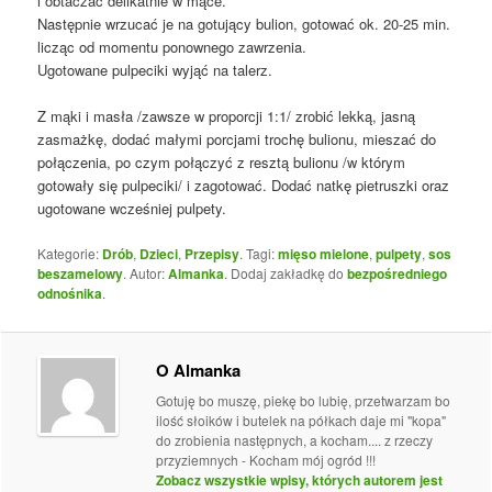
i obtaczać delikatnie w mące.
Następnie wrzucać je na gotujący bulion, gotować ok. 20-25 min.
licząc od momentu ponownego zawrzenia.
Ugotowane pulpeciki wyjąć na talerz.
Z mąki i masła /zawsze w proporcji 1:1/ zrobić lekką, jasną
zasmażkę, dodać małymi porcjami trochę bulionu, mieszać do
połączenia, po czym połączyć z resztą bulionu /w którym
gotowały się pulpeciki/ i zagotować. Dodać natkę pietruszki oraz
ugotowane wcześniej pulpety.
Kategorie:
Drób
,
Dzieci
,
Przepisy
. Tagi:
mięso mielone
,
pulpety
,
sos
beszamelowy
. Autor:
Almanka
. Dodaj zakładkę do
bezpośredniego
odnośnika
.
O Almanka
Gotuję bo muszę, piekę bo lubię, przetwarzam bo
ilość słoików i butelek na półkach daje mi "kopa"
do zrobienia następnych, a kocham.... z rzeczy
przyziemnych - Kocham mój ogród !!!
Zobacz wszystkie wpisy, których autorem jest