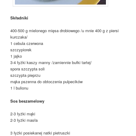
Składniki
400-500 g mielonego mięsa drobiowego /u mnie 400 g z piersi
kurczaka/
1 cebula czerwona
szczypiorek
1 jajko
3-4 łyżki kaszy manny /zamiennie bułki tartej/
spora szczypta soli
szczypta pieprzu
mąka pszenna do obtoczenia pulpecików
1 l bulionu
Sos beszamelowy
2-3 łyżki mąki
2-3 łyżki masła
3 łyżki posiekanej natki pietruszki