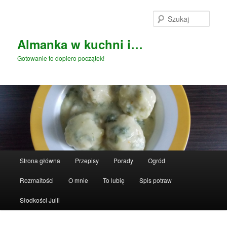
Przeskocz
do
Szuka
tekstu
Almanka w kuchni i…
Gotowanie to dopiero początek!
Główne
Strona główna
Przepisy
Porady
Ogród
menu
Rozmaitości
O mnie
To lubię
Spis potraw
Słodkości Julii