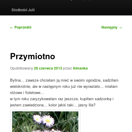
Słodkości Julii
Nawigacja
←
Poprzedni
Następny
→
wpisu
Przymiotno
Opublikowany
28 czerwca 2013
przez
Almanka
Bylina… zawsze chciałam ją mieć w swoim ogrodzie, sadziłam
wielokrotnie, ale w następnym roku już nie wyrastało… miałam
różowe i fioletowe…
w tym roku zaryzykowałam raz jeszcze, kupiłam sadzonkę i
jestem zawiedziona… kolor jakiś taki… jasny lila?