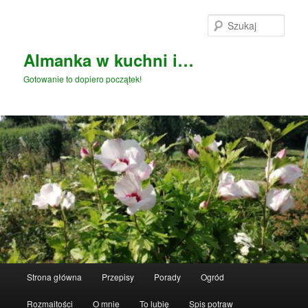
Przeskocz
do
Szuka
tekstu
Almanka w kuchni i…
Gotowanie to dopiero początek!
Główne
Strona główna
Przepisy
Porady
Ogród
menu
Rozmaitości
O mnie
To lubię
Spis potraw