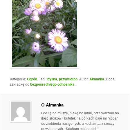
Kategorie:
Ogród
. Tagi:
bylina
,
przymiotno
. Autor:
Almanka
. Dodaj
zakładkę do
bezpośredniego odnośnika
.
O Almanka
Gotuję bo muszę, piekę bo lubię, przetwarzam bo
ilość słoików i butelek na półkach daje mi "kopa"
do zrobienia następnych, a kocham.... z rzeczy
przyziemnych - Kocham mój ogród !!!